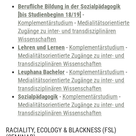
Berufliche Bildung in der Sozialpädagogik
[bis Studienbeginn 18/19]
-
Komplementärstudium
-
Medialitätsorientierte
Zugänge zu inter- und transdisziplinären
Wissenschaften
Lehren und Lernen
-
Komplementärstudium
-
Medialitätsorientierte Zugänge zu inter- und
transdisziplinären Wissenschaften
Leuphana Bachelor
-
Komplementärstudium
-
Medialitätsorientierte Zugänge zu inter- und
transdisziplinären Wissenschaften
Sozialpädagogik
-
Komplementärstudium
-
Medialitätsorientierte Zugänge zu inter- und
transdisziplinären Wissenschaften
RACIALITY, ECOLOGY & BLACKNESS (FSL)