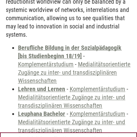
reductionist worldview can only be balanced by a
systemic worldview of networks, interrelations and
communication, allowing us to see qualities that
may lead to innovation in social and industrial
systems.
Berufliche Bildung in der Sozialpädagogik
[bis Studienbeginn 18/19]
-
Komplementärstudium
-
Medialitätsorientierte
Zugänge zu inter- und transdisziplinären
Wissenschaften
Lehren und Lernen
-
Komplementärstudium
-
Medialitätsorientierte Zugänge zu inter- und
transdisziplinären Wissenschaften
Leuphana Bachelor
-
Komplementärstudium
-
Medialitätsorientierte Zugänge zu inter- und
transdisziplinären Wissenschaften