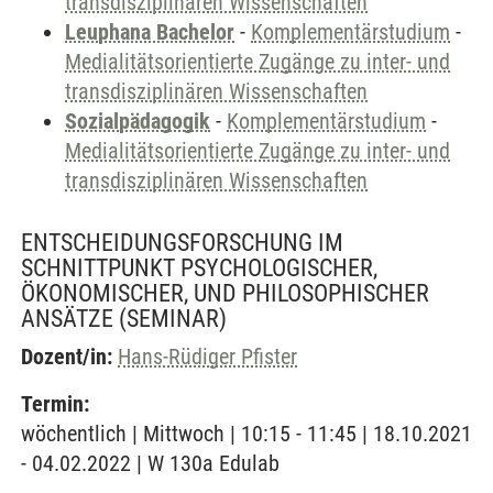
transdisziplinären Wissenschaften
Leuphana Bachelor
-
Komplementärstudium
-
Medialitätsorientierte Zugänge zu inter- und
transdisziplinären Wissenschaften
Sozialpädagogik
-
Komplementärstudium
-
Medialitätsorientierte Zugänge zu inter- und
transdisziplinären Wissenschaften
ENTSCHEIDUNGSFORSCHUNG IM
SCHNITTPUNKT PSYCHOLOGISCHER,
ÖKONOMISCHER, UND PHILOSOPHISCHER
ANSÄTZE
(SEMINAR)
Dozent/in:
Hans-Rüdiger Pfister
Termin:
wöchentlich | Mittwoch | 10:15 - 11:45 | 18.10.2021
- 04.02.2022 | W 130a Edulab