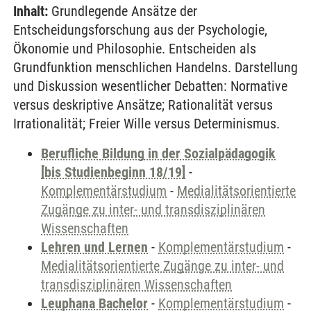
Inhalt:
Grundlegende Ansätze der
Entscheidungsforschung aus der Psychologie,
Ökonomie und Philosophie. Entscheiden als
Grundfunktion menschlichen Handelns. Darstellung
und Diskussion wesentlicher Debatten: Normative
versus deskriptive Ansätze; Rationalität versus
Irrationalität; Freier Wille versus Determinismus.
Berufliche Bildung in der Sozialpädagogik
[bis Studienbeginn 18/19]
-
Komplementärstudium
-
Medialitätsorientierte
Zugänge zu inter- und transdisziplinären
Wissenschaften
Lehren und Lernen
-
Komplementärstudium
-
Medialitätsorientierte Zugänge zu inter- und
transdisziplinären Wissenschaften
Leuphana Bachelor
-
Komplementärstudium
-