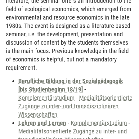
literature, the seminar offers an introduction to the
field of ecological economics, which emerged from
environmental and resource economics in the late
1980s. The event is designed as a literature-based
seminar, i.e. the development, presentation and
discussion of content by the students themselves
is the main focus. Previous knowledge in the field
of economics is helpful, but not a mandatory
requirement.
Berufliche Bildung in der Sozialpädagogik
[bis Studienbeginn 18/19]
-
Komplementärstudium
-
Medialitätsorientierte
Zugänge zu inter- und transdisziplinären
Wissenschaften
Lehren und Lernen
-
Komplementärstudium
-
Medialitätsorientierte Zugänge zu inter- und