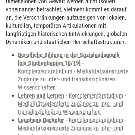
Dimensionen von Gewalt werden nicht isoliert
voneinander betrachtet, vielmehr kommt es darauf
an, die Verschränkungen aufzuzeigen von lokalen,
kulturellen, temporären Artikulationen mit
langfristigen historischen Entwicklungen, globalen
Dynamiken und staatlichen Herrschaftsstrukturen.
Berufliche Bildung in der Sozialpädagogik
[bis Studienbeginn 18/19]
-
Komplementärstudium
-
Medialitätsorientierte
Zugänge zu inter- und transdisziplinären
Wissenschaften
Lehren und Lernen
-
Komplementärstudium
-
Medialitätsorientierte Zugänge zu inter- und
transdisziplinären Wissenschaften
Leuphana Bachelor
-
Komplementärstudium
-
Medialitätsorientierte Zugänge zu inter- und