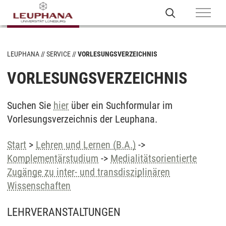
LEUPHANA
SERVICE
VORLESUNGSVERZEICHNIS
VORLESUNGSVERZEICHNIS
Suchen Sie
hier
über ein Suchformular im
Vorlesungsverzeichnis der Leuphana.
Start
>
Lehren und Lernen (B.A.)
->
Komplementärstudium
->
Medialitätsorientierte
Zugänge zu inter- und transdisziplinären
Wissenschaften
LEHRVERANSTALTUNGEN