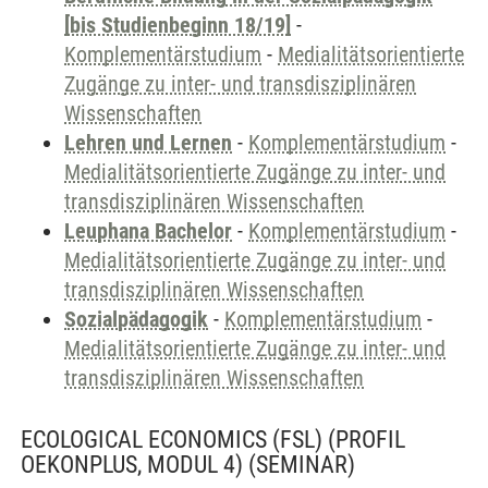
[bis Studienbeginn 18/19]
-
Komplementärstudium
-
Medialitätsorientierte
Zugänge zu inter- und transdisziplinären
Wissenschaften
Lehren und Lernen
-
Komplementärstudium
-
Medialitätsorientierte Zugänge zu inter- und
transdisziplinären Wissenschaften
Leuphana Bachelor
-
Komplementärstudium
-
Medialitätsorientierte Zugänge zu inter- und
transdisziplinären Wissenschaften
Sozialpädagogik
-
Komplementärstudium
-
Medialitätsorientierte Zugänge zu inter- und
transdisziplinären Wissenschaften
ECOLOGICAL ECONOMICS (FSL) (PROFIL
OEKONPLUS, MODUL 4)
(SEMINAR)