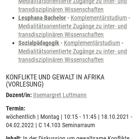
Medialitätsorientierte Zugänge zu inter- und
transdisziplinären Wissenschaften
Leuphana Bachelor
-
Komplementärstudium
-
Medialitätsorientierte Zugänge zu inter- und
transdisziplinären Wissenschaften
Sozialpädagogik
-
Komplementärstudium
-
Medialitätsorientierte Zugänge zu inter- und
transdisziplinären Wissenschaften
KONFLIKTE UND GEWALT IN AFRIKA
(VORLESUNG)
Dozent/in:
Ilsemargret Luttmann
Termin:
wöchentlich | Montag | 10:15 - 11:45 | 18.10.2021 -
04.02.2022 | C 14.103 Seminarraum
Inhalt:
In der Diskussion um gewaltsame Konflikte