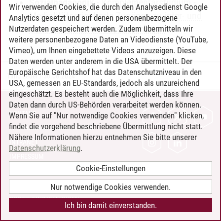
Sozialpädagogik
-
Komplementärstudium
-
Wir verwenden Cookies, die durch den Analysedienst Google
Medialitätsorientierte Zugänge zu inter- und
Analytics gesetzt und auf denen personenbezogene
transdisziplinären Wissenschaften
Nutzerdaten gespeichert werden. Zudem übermitteln wir
weitere personenbezogene Daten an Videodienste (YouTube,
Vimeo), um Ihnen eingebettete Videos anzuzeigen. Diese
Daten werden unter anderem in die USA übermittelt. Der
Europäische Gerichtshof hat das Datenschutzniveau in den
Timo Leder
/
30.06.2024
USA, gemessen an EU-Standards, jedoch als unzureichend
eingeschätzt. Es besteht auch die Möglichkeit, dass Ihre
Daten dann durch US-Behörden verarbeitet werden können.
KONTAKT
Wenn Sie auf "Nur notwendige Cookies verwenden" klicken,
findet die vorgehend beschriebene Übermittlung nicht statt.
LEUPHANA ALS ARBEITGEBER
Nähere Informationen hierzu entnehmen Sie bitte unserer
INTRANET
Datenschutzerklärung
.
IMPRESSUM
Cookie-Einstellungen
DATENSCHUTZ
BARRIEREFREIHEIT
Nur notwendige Cookies verwenden.
COOKIE-EINSTELLUNGEN
Ich bin damit einverstanden.