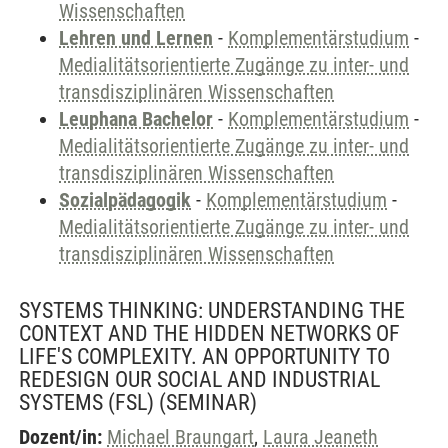
Wissenschaften
Lehren und Lernen
-
Komplementärstudium
-
Medialitätsorientierte Zugänge zu inter- und
transdisziplinären Wissenschaften
Leuphana Bachelor
-
Komplementärstudium
-
Medialitätsorientierte Zugänge zu inter- und
transdisziplinären Wissenschaften
Sozialpädagogik
-
Komplementärstudium
-
Medialitätsorientierte Zugänge zu inter- und
transdisziplinären Wissenschaften
SYSTEMS THINKING: UNDERSTANDING THE
CONTEXT AND THE HIDDEN NETWORKS OF
LIFE'S COMPLEXITY. AN OPPORTUNITY TO
REDESIGN OUR SOCIAL AND INDUSTRIAL
SYSTEMS (FSL)
(SEMINAR)
Dozent/in:
Michael Braungart
,
Laura Jeaneth