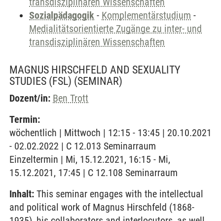
transdisziplinären Wissenschaften
Sozialpädagogik
-
Komplementärstudium
-
Medialitätsorientierte Zugänge zu inter- und
transdisziplinären Wissenschaften
MAGNUS HIRSCHFELD AND SEXUALITY
STUDIES (FSL)
(SEMINAR)
Dozent/in:
Ben Trott
Termin:
wöchentlich | Mittwoch | 12:15 - 13:45 | 20.10.2021
- 02.02.2022 | C 12.013 Seminarraum
Einzeltermin | Mi, 15.12.2021, 16:15 - Mi,
15.12.2021, 17:45 | C 12.108 Seminarraum
Inhalt:
This seminar engages with the intellectual
and political work of Magnus Hirschfeld (1868-
1935), his collaborators and interlocutors, as well