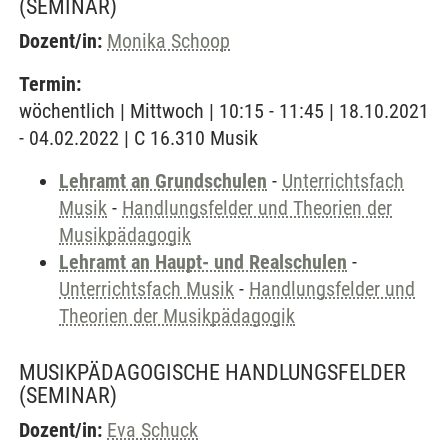
(SEMINAR)
Dozent/in:
Monika Schoop
Termin:
wöchentlich | Mittwoch | 10:15 - 11:45 | 18.10.2021
- 04.02.2022 | C 16.310 Musik
Lehramt an Grundschulen
-
Unterrichtsfach
Musik
-
Handlungsfelder und Theorien der
Musikpädagogik
Lehramt an Haupt- und Realschulen
-
Unterrichtsfach Musik
-
Handlungsfelder und
Theorien der Musikpädagogik
MUSIKPÄDAGOGISCHE HANDLUNGSFELDER
(SEMINAR)
Dozent/in:
Eva Schuck