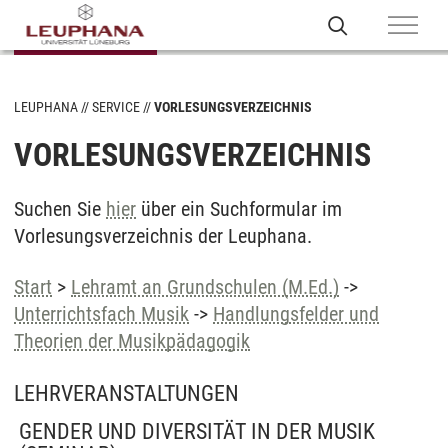
LEUPHANA
SERVICE
VORLESUNGSVERZEICHNIS
VORLESUNGSVERZEICHNIS
Suchen Sie
hier
über ein Suchformular im
Vorlesungsverzeichnis der Leuphana.
Start
>
Lehramt an Grundschulen (M.Ed.)
->
Unterrichtsfach Musik
->
Handlungsfelder und
Theorien der Musikpädagogik
LEHRVERANSTALTUNGEN
GENDER UND DIVERSITÄT IN DER MUSIK