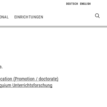
ONAL
EINRICHTUNGEN
a.
cation (Promotion / doctorate)
uium Unterrichtsforschung