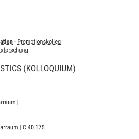
ation
-
Promotionskolleg
tsforschung
STICS
(KOLLOQUIUM)
rraum | .
narraum | C 40.175