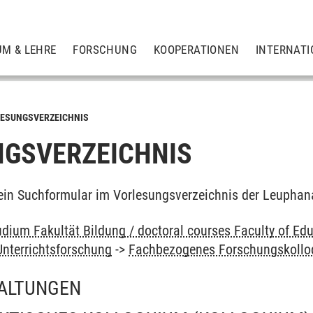
UM & LEHRE
FORSCHUNG
KOOPERATIONEN
INTERNATI
ESUNGSVERZEICHNIS
GSVERZEICHNIS
ein Suchformular im Vorlesungsverzeichnis der Leuphan
dium Fakultät Bildung / doctoral courses Faculty of Edu
Unterrichtsforschung
->
Fachbezogenes Forschungskolloq
ALTUNGEN