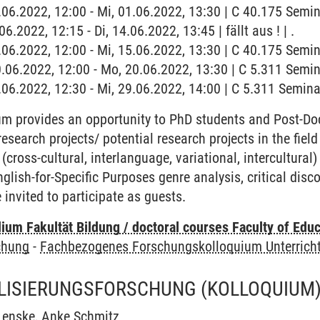
1.06.2022, 12:00 - Mi, 01.06.2022, 13:30 | C 40.175 Semi
06.2022, 12:15 - Di, 14.06.2022, 13:45 | fällt aus ! | .
5.06.2022, 12:00 - Mi, 15.06.2022, 13:30 | C 40.175 Semi
0.06.2022, 12:00 - Mo, 20.06.2022, 13:30 | C 5.311 Semi
9.06.2022, 12:30 - Mi, 29.06.2022, 14:00 | C 5.311 Semin
m provides an opportunity to PhD students and Post-Doc
esearch projects/ potential research projects in the field
cross-cultural, interlanguage, variational, intercultural)
nglish-for-Specific Purposes genre analysis, critical dis
invited to participate as guests.
um Fakultät Bildung / doctoral courses Faculty of Educ
chung
-
Fachbezogenes Forschungskolloquium Unterrich
LISIERUNGSFORSCHUNG
(KOLLOQUIUM
Lenske
,
Anke Schmitz