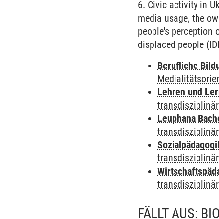
6. Civic activity in 
media usage, the own
people's perception o
displaced people (ID
Berufliche Bild
Medialitätsorie
Lehren und Le
transdisziplinä
Leuphana Bach
transdisziplinä
Sozialpädagogi
transdisziplinä
Wirtschaftspäd
transdisziplinä
FÄLLT AUS: B