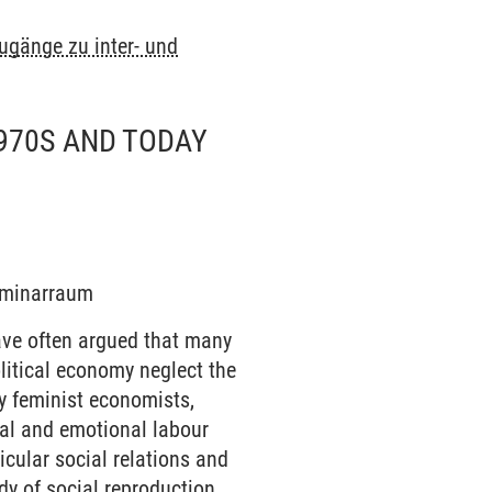
Zugänge zu inter- und
1970S AND TODAY
Seminarraum
ave often argued that many
litical economy neglect the
by feminist economists,
tual and emotional labour
cular social relations and
udy of social reproduction