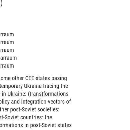
)
narraum
narraum
narraum
inarraum
narraum
 some other CEE states basing
ntemporary Ukraine tracing the
 in Ukraine: (trans)formations
olicy and integration vectors of
her post-Soviet societies:
t-Soviet countries: the
sformations in post-Soviet states