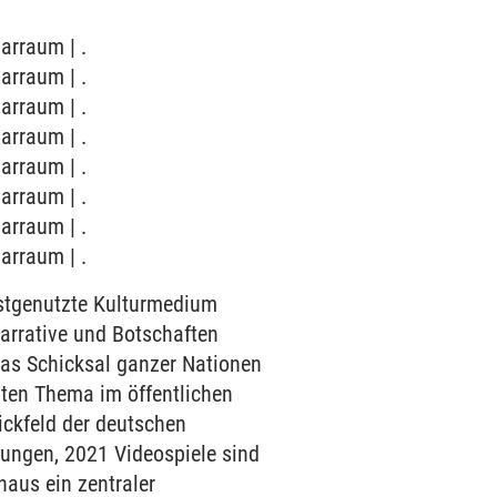
arraum | .
arraum | .
arraum | .
arraum | .
arraum | .
arraum | .
arraum | .
arraum | .
istgenutzte Kulturmedium
Narrative und Botschaften
 das Schicksal ganzer Nationen
lten Thema im öffentlichen
ickfeld der deutschen
ehungen, 2021 Videospiele sind
naus ein zentraler