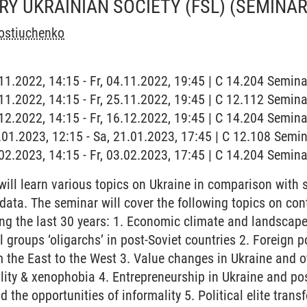
 UKRAINIAN SOCIETY (FSL)
(SEMINAR
ostiuchenko
4.11.2022, 14:15 - Fr, 04.11.2022, 19:45 | C 14.204 Semi
5.11.2022, 14:15 - Fr, 25.11.2022, 19:45 | C 12.112 Semi
6.12.2022, 14:15 - Fr, 16.12.2022, 19:45 | C 14.204 Semi
1.01.2023, 12:15 - Sa, 21.01.2023, 17:45 | C 12.108 Sem
3.02.2023, 14:15 - Fr, 03.02.2023, 17:45 | C 14.204 Semi
ill learn various topics on Ukraine in comparison with
 data. The seminar will cover the following topics on co
ng the last 30 years: 1. Economic climate and landscape
al groups ‘oligarchs’ in post-Soviet countries 2. Foreign p
 the East to the West 3. Value changes in Ukraine and ot
ality & xenophobia 4. Entrepreneurship in Ukraine and pos
d the opportunities of informality 5. Political elite tran