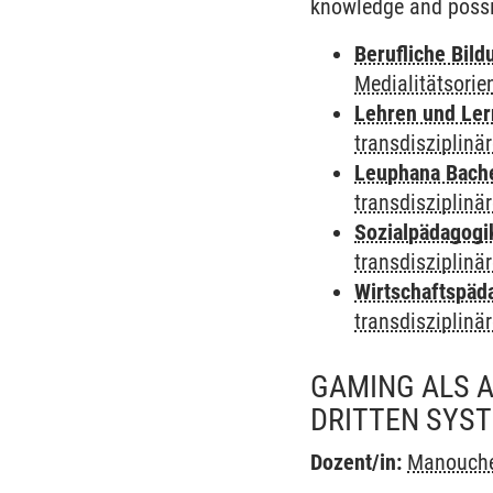
knowledge and possib
Berufliche Bild
Medialitätsorie
Lehren und Le
transdisziplinä
Leuphana Bach
transdisziplinä
Sozialpädagogi
transdisziplinä
Wirtschaftspäd
transdisziplinä
GAMING ALS A
RITTEN SYST
Dozent/in:
Manouche