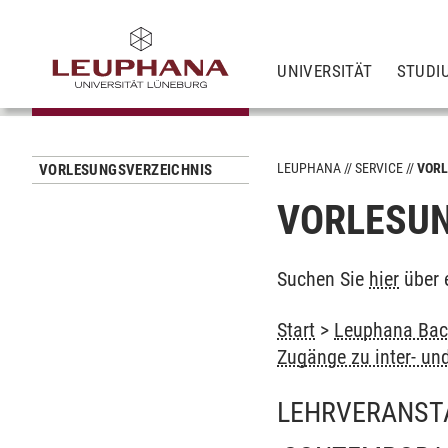
UNIVERSITÄT
STUDI
LEUPHANA
SERVICE
VORL
VORLESUNGSVERZEICHNIS
VORLESUN
Suchen Sie
hier
über 
Start
>
Leuphana Bach
Zugänge zu inter- un
LEHRVERANST