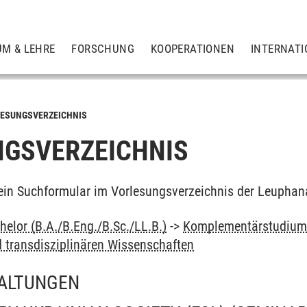
UM & LEHRE
FORSCHUNG
KOOPERATIONEN
INTERNATI
ESUNGSVERZEICHNIS
GSVERZEICHNIS
ein Suchformular im Vorlesungsverzeichnis der Leuphan
elor (B.A./B.Eng./B.Sc./LL.B.)
->
Komplementärstudiu
d transdisziplinären Wissenschaften
ALTUNGEN