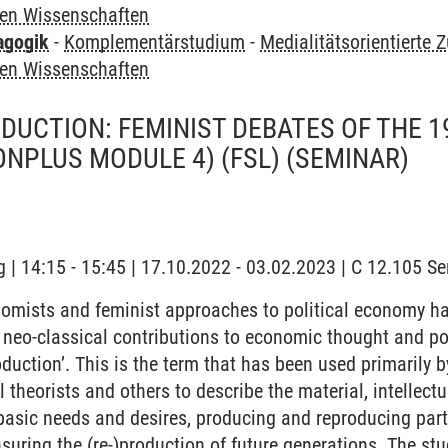
ren Wissenschaften
agogik
-
Komplementärstudium
-
Medialitätsorientierte 
ren Wissenschaften
DUCTION: FEMINIST DEBATES OF THE 
ONPLUS MODULE 4) (FSL)
(SEMINAR)
 | 14:15 - 15:45 | 17.10.2022 - 03.02.2023 | C 12.105 
omists and feminist approaches to political economy h
 neo-classical contributions to economic thought and po
oduction’. This is the term that has been used primarily 
al theorists and others to describe the material, intellec
basic needs and desires, producing and reproducing parti
nsuring the (re-)production of future generations. The st