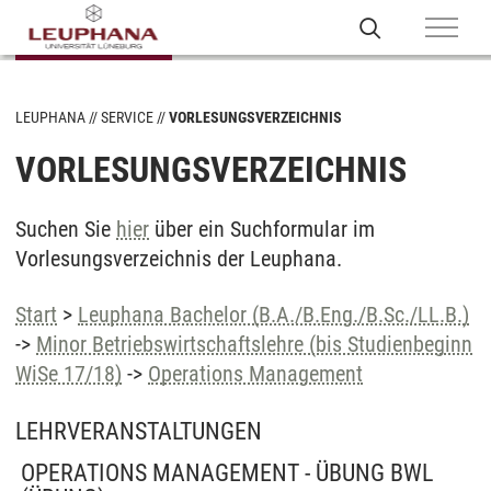
LEUPHANA
SERVICE
VORLESUNGSVERZEICHNIS
VORLESUNGSVERZEICHNIS
Suchen Sie
hier
über ein Suchformular im
Vorlesungsverzeichnis der Leuphana.
Start
>
Leuphana Bachelor (B.A./B.Eng./B.Sc./LL.B.)
->
Minor Betriebswirtschaftslehre (bis Studienbeginn
WiSe 17/18)
->
Operations Management
LEHRVERANSTALTUNGEN
OPERATIONS MANAGEMENT - ÜBUNG BWL