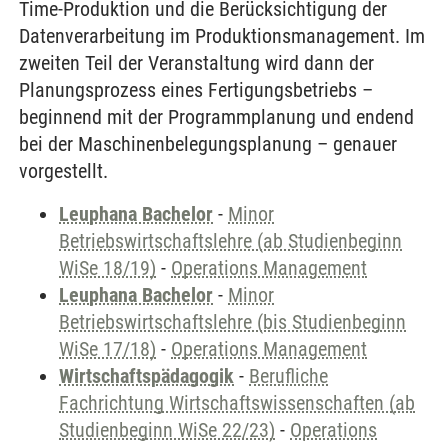
Time-Produktion und die Berücksichtigung der
Datenverarbeitung im Produktionsmanagement. Im
zweiten Teil der Veranstaltung wird dann der
Planungsprozess eines Fertigungsbetriebs –
beginnend mit der Programmplanung und endend
bei der Maschinenbelegungsplanung – genauer
vorgestellt.
Leuphana Bachelor
-
Minor
Betriebswirtschaftslehre (ab Studienbeginn
WiSe 18/19)
-
Operations Management
Leuphana Bachelor
-
Minor
Betriebswirtschaftslehre (bis Studienbeginn
WiSe 17/18)
-
Operations Management
Wirtschaftspädagogik
-
Berufliche
Fachrichtung Wirtschaftswissenschaften (ab
Studienbeginn WiSe 22/23)
-
Operations