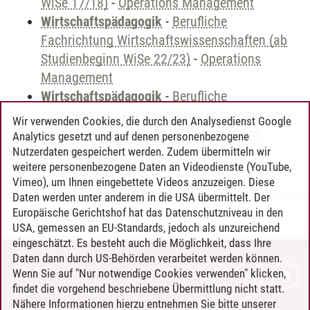
WiSe 17/18)
-
Operations Management
Wirtschaftspädagogik
-
Berufliche
Fachrichtung Wirtschaftswissenschaften (ab
Studienbeginn WiSe 22/23)
-
Operations
Management
Wirtschaftspädagogik
-
Berufliche
Fachrichtung Wirtschaftswissenschaften (bis
Wir verwenden Cookies, die durch den Analysedienst Google
Studienbeginn WiSe 21/22)
-
Operations
Analytics gesetzt und auf denen personenbezogene
Management
Nutzerdaten gespeichert werden. Zudem übermitteln wir
weitere personenbezogene Daten an Videodienste (YouTube,
Vimeo), um Ihnen eingebettete Videos anzuzeigen. Diese
Daten werden unter anderem in die USA übermittelt. Der
Europäische Gerichtshof hat das Datenschutzniveau in den
Timo Leder
/
30.06.2024
USA, gemessen an EU-Standards, jedoch als unzureichend
eingeschätzt. Es besteht auch die Möglichkeit, dass Ihre
Daten dann durch US-Behörden verarbeitet werden können.
KONTAKT
Wenn Sie auf "Nur notwendige Cookies verwenden" klicken,
findet die vorgehend beschriebene Übermittlung nicht statt.
LEUPHANA ALS ARBEITGEBER
Nähere Informationen hierzu entnehmen Sie bitte unserer