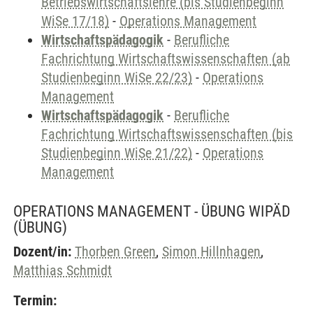
Betriebswirtschaftslehre (bis Studienbeginn
WiSe 17/18)
-
Operations Management
Wirtschaftspädagogik
-
Berufliche
Fachrichtung Wirtschaftswissenschaften (ab
Studienbeginn WiSe 22/23)
-
Operations
Management
Wirtschaftspädagogik
-
Berufliche
Fachrichtung Wirtschaftswissenschaften (bis
Studienbeginn WiSe 21/22)
-
Operations
Management
OPERATIONS MANAGEMENT - ÜBUNG WIPÄD
(ÜBUNG)
Dozent/in:
Thorben Green
,
Simon Hillnhagen
,
Matthias Schmidt
Termin: