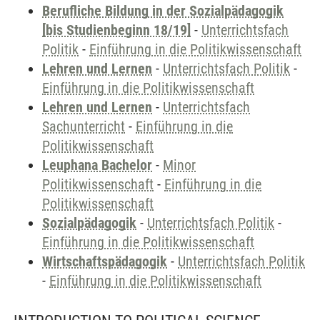
Berufliche Bildung in der Sozialpädagogik
[bis Studienbeginn 18/19]
-
Unterrichtsfach
Politik
-
Einführung in die Politikwissenschaft
Lehren und Lernen
-
Unterrichtsfach Politik
-
Einführung in die Politikwissenschaft
Lehren und Lernen
-
Unterrichtsfach
Sachunterricht
-
Einführung in die
Politikwissenschaft
Leuphana Bachelor
-
Minor
Politikwissenschaft
-
Einführung in die
Politikwissenschaft
Sozialpädagogik
-
Unterrichtsfach Politik
-
Einführung in die Politikwissenschaft
Wirtschaftspädagogik
-
Unterrichtsfach Politik
-
Einführung in die Politikwissenschaft