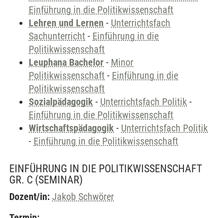
Einführung in die Politikwissenschaft
Lehren und Lernen
-
Unterrichtsfach
Sachunterricht
-
Einführung in die
Politikwissenschaft
Leuphana Bachelor
-
Minor
Politikwissenschaft
-
Einführung in die
Politikwissenschaft
Sozialpädagogik
-
Unterrichtsfach Politik
-
Einführung in die Politikwissenschaft
Wirtschaftspädagogik
-
Unterrichtsfach Politik
-
Einführung in die Politikwissenschaft
EINFÜHRUNG IN DIE POLITIKWISSENSCHAFT
GR. C
(SEMINAR)
Dozent/in:
Jakob Schwörer
Termin: