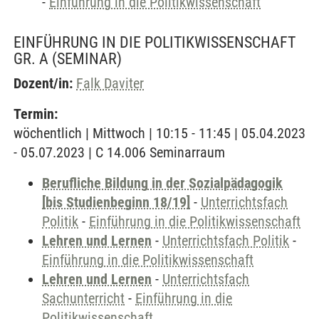
-
Einführung in die Politikwissenschaft
EINFÜHRUNG IN DIE POLITIKWISSENSCHAFT
GR. A
(SEMINAR)
Dozent/in:
Falk Daviter
Termin:
wöchentlich | Mittwoch | 10:15 - 11:45 | 05.04.2023
- 05.07.2023 | C 14.006 Seminarraum
Berufliche Bildung in der Sozialpädagogik
[bis Studienbeginn 18/19]
-
Unterrichtsfach
Politik
-
Einführung in die Politikwissenschaft
Lehren und Lernen
-
Unterrichtsfach Politik
-
Einführung in die Politikwissenschaft
Lehren und Lernen
-
Unterrichtsfach
Sachunterricht
-
Einführung in die
Politikwissenschaft