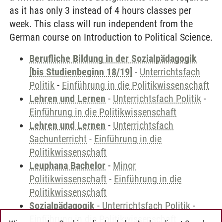
as it has only 3 instead of 4 hours classes per
week. This class will run independent from the
German course on Introduction to Political Science.
Berufliche Bildung in der Sozialpädagogik
[bis Studienbeginn 18/19]
-
Unterrichtsfach
Politik
-
Einführung in die Politikwissenschaft
Lehren und Lernen
-
Unterrichtsfach Politik
-
Einführung in die Politikwissenschaft
Lehren und Lernen
-
Unterrichtsfach
Sachunterricht
-
Einführung in die
Politikwissenschaft
Leuphana Bachelor
-
Minor
Politikwissenschaft
-
Einführung in die
Politikwissenschaft
Sozialpädagogik
-
Unterrichtsfach Politik
-
Einführung in die Politikwissenschaft