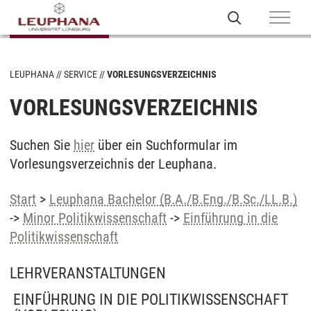
LEUPHANA
SERVICE
VORLESUNGSVERZEICHNIS
VORLESUNGSVERZEICHNIS
Suchen Sie
hier
über ein Suchformular im
Vorlesungsverzeichnis der Leuphana.
Start
>
Leuphana Bachelor (B.A./B.Eng./B.Sc./LL.B.)
->
Minor Politikwissenschaft
->
Einführung in die
Politikwissenschaft
LEHRVERANSTALTUNGEN
EINFÜHRUNG IN DIE POLITIKWISSENSCHAFT