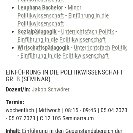
Leuphana Bachelor
-
Minor
Politikwissenschaft
-
Einführung in die
Politikwissenschaft
Sozialpädagogik
-
Unterrichtsfach Politik
-
Einführung in die Politikwissenschaft
Wirtschaftspädagogik
-
Unterrichtsfach Politik
-
Einführung in die Politikwissenschaft
EINFÜHRUNG IN DIE POLITIKWISSENSCHAFT
GR. B
(SEMINAR)
Dozent/in:
Jakob Schwörer
Termin:
wöchentlich | Mittwoch | 08:15 - 09:45 | 05.04.2023
- 05.07.2023 | C 12.105 Seminarraum
Inhalt:
Einführung in den Gegenstandsbereich der