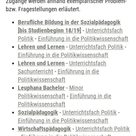
Zugänge werden anhand exemplarischer Problem-
bzw. Fragestellungen erläutert.
Berufliche Bildung in der Sozialpädagogik
[bis Studienbeginn 18/19]
-
Unterrichtsfach
Politik
-
Einführung in die Politikwissenschaft
Lehren und Lernen
-
Unterrichtsfach Politik
-
Einführung in die Politikwissenschaft
Lehren und Lernen
-
Unterrichtsfach
Sachunterricht
-
Einführung in die
Politikwissenschaft
Leuphana Bachelor
-
Minor
Politikwissenschaft
-
Einführung in die
Politikwissenschaft
Sozialpädagogik
-
Unterrichtsfach Politik
-
Einführung in die Politikwissenschaft
Wirtschaftspädagogik
-
Unterrichtsfach Politik