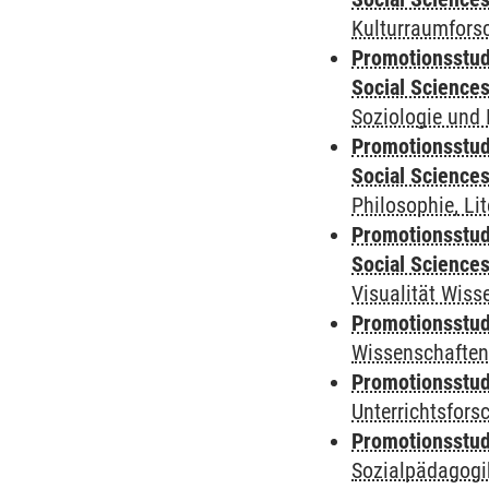
Kulturraumfors
Promotionsstud
Social Science
Soziologie und 
Promotionsstud
Social Science
Philosophie, Li
Promotionsstud
Social Science
Visualität Wiss
Promotionsstudi
Wissenschaften
Promotionsstudi
Unterrichtsfors
Promotionsstudi
Sozialpädagogik