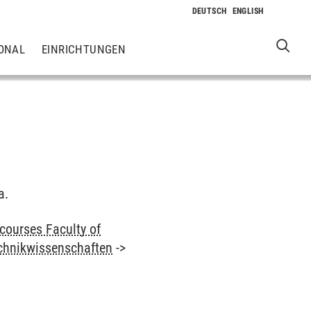
ONAL
EINRICHTUNGEN
a.
courses Faculty of
chnikwissenschaften
->