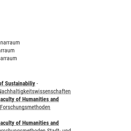
minarraum
narraum
inarraum
f Sustainabiliy
-
achhaltigkeitswissenschaften
aculty of Humanities and
-
Forschungsmethoden
aculty of Humanities and
orschungsmethoden Stadt- und