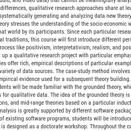
audio, and video data) that cannot be meaningfully analyz
differences, qualitative research approaches share at le
systematically generating and analyzing data new theory
theory stresses the understanding of the socio-economic
that world by its participants. Since each particular res
al traditions, this course will first introduce different pe
ocess like positivism, interpretativism, realism, and po
t up a qualitative research project with particular empha
es offer rich, empirical descriptions of particular exam
 variety of data sources. The case-study method involve
mpirical evidence used for a subsequent theory building. 
dents will be made familiar with the grounded theory, wh
for qualitative data. The idea of the grounded theory is
ions, and mid-range theories based on a particular induc
nalysis is greatly supported by different software packag
f existing software programs, students will be introduced
is designed as a doctorate workshop. Throughout the cour