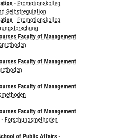
ation
-
Promotionskolleg
d Selbstregulation
ation
-
Promotionskolleg
erungsforschung
courses Faculty of Management
smethoden
courses Faculty of Management
methoden
courses Faculty of Management
smethoden
courses Faculty of Management
e
-
Forschungsmethoden
chool of Public Affairs
-