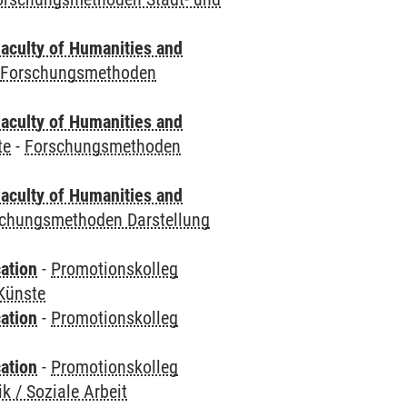
aculty of Humanities and
-
Forschungsmethoden
aculty of Humanities and
te
-
Forschungsmethoden
aculty of Humanities and
chungsmethoden Darstellung
ation
-
Promotionskolleg
Künste
ation
-
Promotionskolleg
ation
-
Promotionskolleg
 / Soziale Arbeit