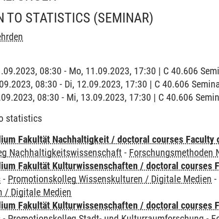
 TO STATISTICS
(SEMINAR)
ehrden
1.09.2023, 08:30 - Mo, 11.09.2023, 17:30 | C 40.606 Se
2.09.2023, 08:30 - Di, 12.09.2023, 17:30 | C 40.606 Semi
3.09.2023, 08:30 - Mi, 13.09.2023, 17:30 | C 40.606 Sem
o statistics
um Fakultät Nachhaltigkeit / doctoral courses Faculty o
eg Nachhaltigkeitswissenschaft
-
Forschungsmethoden N
ium Fakultät Kulturwissenschaften / doctoral courses F
s
-
Promotionskolleg Wissenskulturen / Digitale Medien
 / Digitale Medien
ium Fakultät Kulturwissenschaften / doctoral courses F
s
-
Promotionskolleg Stadt- und Kulturraumforschung
-
F