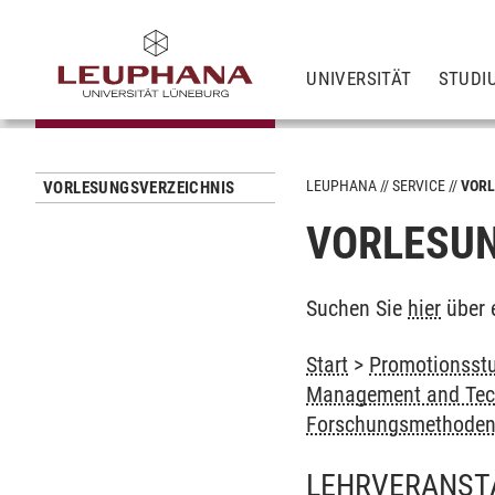
UNIVERSITÄT
STUDI
LEUPHANA
SERVICE
VORL
VORLESUNGSVERZEICHNIS
VORLESUN
Suchen Sie
hier
über 
Start
>
Promotionsstu
Management and Tech
Forschungsmethoden
LEHRVERANST