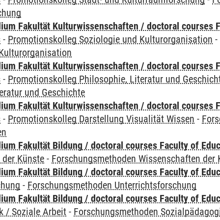
chung
ium Fakultät Kulturwissenschaften / doctoral courses F
s
-
Promotionskolleg Soziologie und Kulturorganisation
Kulturorganisation
ium Fakultät Kulturwissenschaften / doctoral courses F
s
-
Promotionskolleg Philosophie, Literatur und Geschich
teratur und Geschichte
ium Fakultät Kulturwissenschaften / doctoral courses F
s
-
Promotionskolleg Darstellung Visualität Wissen
-
Fors
en
um Fakultät Bildung / doctoral courses Faculty of Educ
 der Künste
-
Forschungsmethoden Wissenschaften der 
um Fakultät Bildung / doctoral courses Faculty of Educ
chung
-
Forschungsmethoden Unterrichtsforschung
um Fakultät Bildung / doctoral courses Faculty of Educ
 / Soziale Arbeit
-
Forschungsmethoden Sozialpädagogik