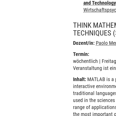
and Technolog
Wirtschaftspsy
THINK MATHEM
TECHNIQUES
Dozent/in:
Paolo Mer
Termin:
wöchentlich | Freita
Veranstaltung ist e
Inhalt:
MATLAB is a pl
interactive environm
traditional language
used in the sciences
range of application
the most important 