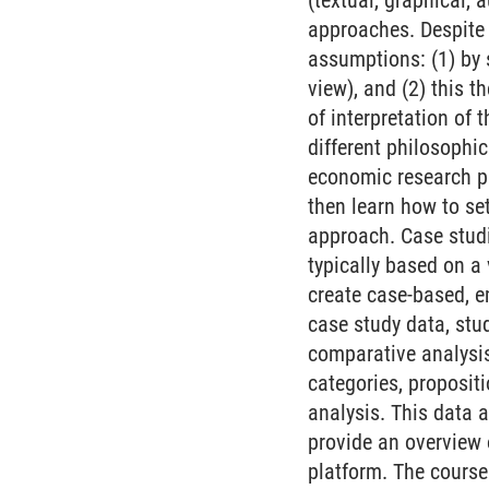
(textual, graphical, 
approaches. Despite 
assumptions: (1) by 
view), and (2) this 
of interpretation of 
different philosophic
economic research pr
then learn how to se
approach. Case studi
typically based on a
create case-based, e
case study data, stu
comparative analysis 
categories, proposit
analysis. This data a
provide an overview o
platform. The course 