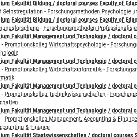
um Fakultät Bildung / doctoral courses Faculty of Educ
 Selbstregulation
-
Forschungsmethoden Psychologie un
um Fakultät Bildung / doctoral courses Faculty of Educ
ierungsforschung
-
Forschungsmethoden Professionalisi
ium Fakultät Management und Technologie / doctoral 
y
-
Promotionskolleg Wirtschaftspsychologie
-
Forschung
chologie
ium Fakultät Management und Technologie / doctoral 
y
-
Promotionskolleg Wirtschaftsinformatik
-
Forschungs
rmatik
ium Fakultät Management und Technologie / doctoral 
y
-
Promotionskolleg Technikwissenschaften
-
Forschung
chaften
ium Fakultät Management und Technologie / doctoral 
y
-
Promotionskolleg Management, Accounting & Financ
ccounting & Finance
um Fakultät Staatswissenschaften / doctoral courses S