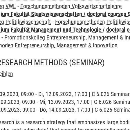
leg VWL
-
Forschungsmethoden Volkswirtschaftslehre
um Fakultät Staatswissenschaften / doctoral courses S
g Politikwissenschaft
-
Forschungsmethoden Politikwis
ium Fakultät Management und Technologie / doctoral 
y
-
Promotionskolleg Entrepreneurship, Management & In
oden Entrepreneurship, Management & Innovation
 RESEARCH METHODS
(SEMINAR)
eihlen
5.09.2023, 09:00 - Di, 12.09.2023, 17:00 | C 6.026 Semin
6.09.2023, 09:00 - Mi, 13.09.2023, 17:00 | C 6.026 Semin
7.09.2023, 09:00 - Do, 14.09.2023, 17:00 | C 6.026 Semi
search is a research strategy that emphasizes large bod