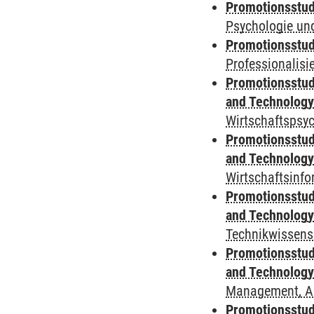
Promotionsstudi
Psychologie und
Promotionsstudi
Professionalis
Promotionsstud
and Technolog
Wirtschaftspsy
Promotionsstud
and Technolog
Wirtschaftsinfo
Promotionsstud
and Technolog
Technikwissens
Promotionsstud
and Technolog
Management, A
Promotionsstudi