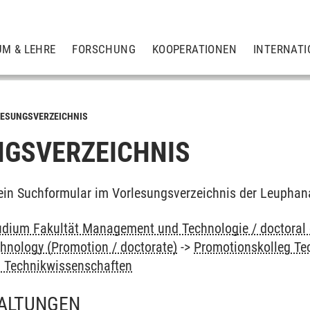
UM & LEHRE
FORSCHUNG
KOOPERATIONEN
INTERNATI
ESUNGSVERZEICHNIS
GSVERZEICHNIS
ein Suchformular im Vorlesungsverzeichnis der Leuphan
dium Fakultät Management und Technologie / doctoral 
nology (Promotion / doctorate)
->
Promotionskolleg Te
 Technikwissenschaften
ALTUNGEN