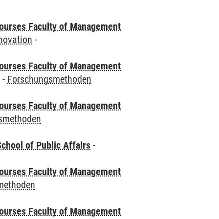
courses Faculty of Management
novation
-
courses Faculty of Management
e
-
Forschungsmethoden
courses Faculty of Management
smethoden
chool of Public Affairs
-
courses Faculty of Management
methoden
courses Faculty of Management