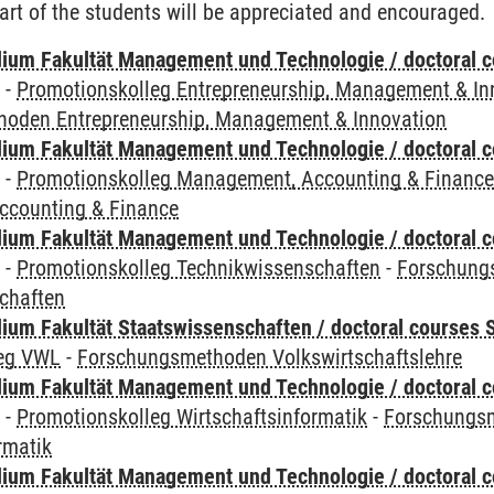
part of the students will be appreciated and encouraged.
ium Fakultät Management und Technologie / doctoral 
y
-
Promotionskolleg Entrepreneurship, Management & In
oden Entrepreneurship, Management & Innovation
ium Fakultät Management und Technologie / doctoral 
y
-
Promotionskolleg Management, Accounting & Financ
ccounting & Finance
ium Fakultät Management und Technologie / doctoral 
y
-
Promotionskolleg Technikwissenschaften
-
Forschung
chaften
um Fakultät Staatswissenschaften / doctoral courses S
leg VWL
-
Forschungsmethoden Volkswirtschaftslehre
ium Fakultät Management und Technologie / doctoral 
y
-
Promotionskolleg Wirtschaftsinformatik
-
Forschungs
rmatik
ium Fakultät Management und Technologie / doctoral 