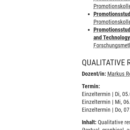
Promotionskol
Promotionsstudi
Promotionskolle
Promotionsstud
and Technolog
Forschungsmeth
QUALITATIVE
Dozent/in:
Markus R
Termin:
Einzeltermin | Di, 0
Einzeltermin | Mi, 0
Einzeltermin | Do, 0
Inhalt:
Qualitative re