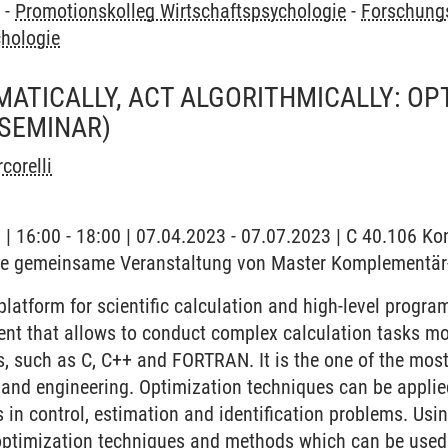
y
-
Promotionskolleg Wirtschaftspsychologie
-
Forschung
chologie
ATICALLY, ACT ALGORITHMICALLY: OP
(SEMINAR)
corelli
g | 16:00 - 18:00 | 07.04.2023 - 07.07.2023 | C 40.106 K
ine gemeinsame Veranstaltung von Master Komplementä
atform for scientific calculation and high-level progr
ent that allows to conduct complex calculation tasks mor
s, such as C, C++ and FORTRAN. It is the one of the most
 and engineering. Optimization techniques can be applied
s in control, estimation and identification problems. Us
optimization techniques and methods which can be used 