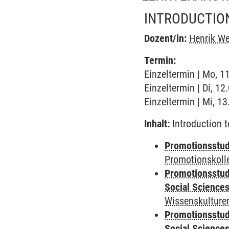
INTRODUCTION
Dozent/in:
Henrik W
Termin:
Einzeltermin | Mo, 1
Einzeltermin | Di, 1
Einzeltermin | Mi, 1
Inhalt:
Introduction t
Promotionsstudi
Promotionskoll
Promotionsstud
Social Science
Wissenskulturen
Promotionsstud
Social Science