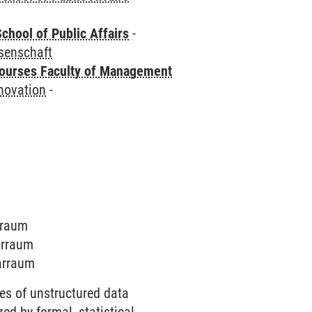
chool of Public Affairs
-
senschaft
courses Faculty of Management
novation
-
arraum
arraum
narraum
ies of unstructured data