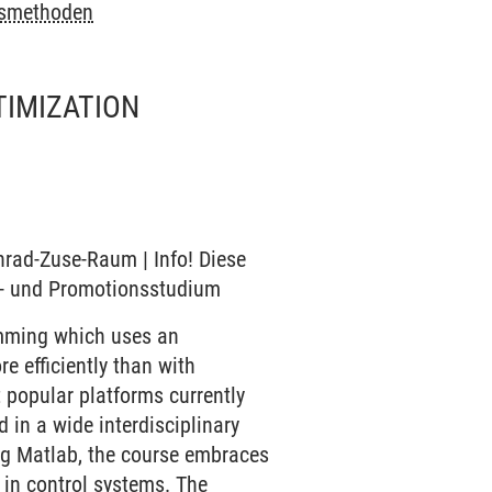
smethoden
TIMIZATION
onrad-Zuse-Raum | Info! Diese
r- und Promotionsstudium
amming which uses an
e efficiently than with
 popular platforms currently
 in a wide interdisciplinary
ing Matlab, the course embraces
in control systems. The