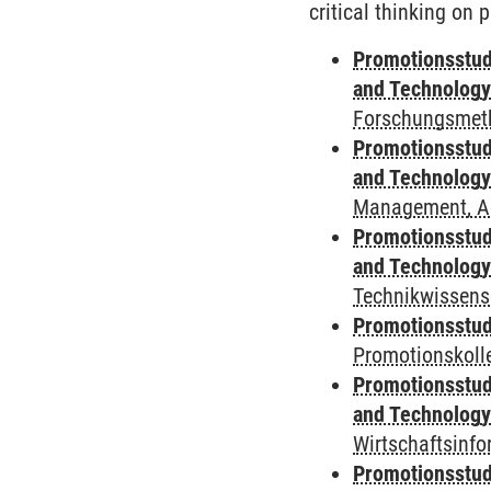
critical thinking on 
Promotionsstud
and Technolog
Forschungsmeth
Promotionsstud
and Technolog
Management, A
Promotionsstud
and Technolog
Technikwissens
Promotionsstudi
Promotionskol
Promotionsstud
and Technolog
Wirtschaftsinfo
Promotionsstud