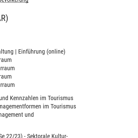
R)
ltung | Einführung (online)
rraum
arraum
rraum
arraum
s und Kennzahlen im Tourismus
 Managementformen im Tourismus
management und
Se 22/23)
-
Sektorale Kultur-