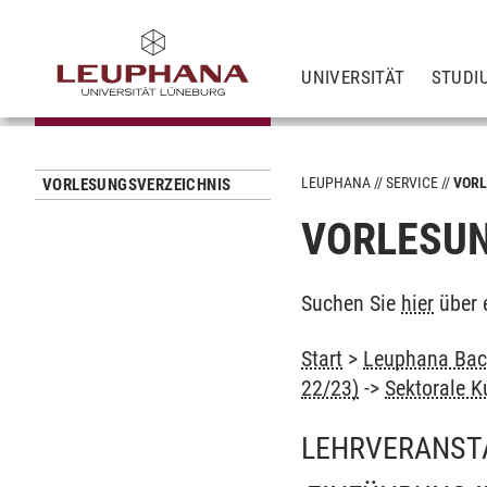
UNIVERSITÄT
STUDI
LEUPHANA
SERVICE
VORL
VORLESUNGSVERZEICHNIS
VORLESUN
Suchen Sie
hier
über 
Start
>
Leuphana Bach
22/23)
->
Sektorale K
LEHRVERANST