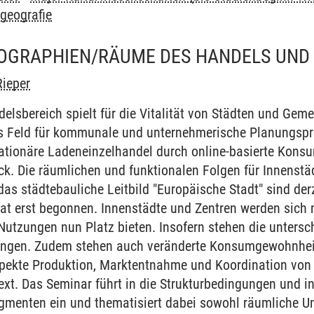
geografie
GEOGRAPHIEN/RÄUME DES HANDELS UN
Rieper
elsbereich spielt für die Vitalität von Städten und Gem
s Feld für kommunale und unternehmerische Planungspro
stationäre Ladeneinzelhandel durch online-basierte Kon
uck. Die räumlichen und funktionalen Folgen für Innenstä
das städtebauliche Leitbild "Europäische Stadt" sind de
t erst begonnen. Innenstädte und Zentren werden sich 
 Nutzungen nun Platz bieten. Insofern stehen die untersc
ungen. Zudem stehen auch veränderte Konsumgewohnheit
pekte Produktion, Marktentnahme und Koordination von
ext. Das Seminar führt in die Strukturbedingungen und i
gmenten ein und thematisiert dabei sowohl räumliche U