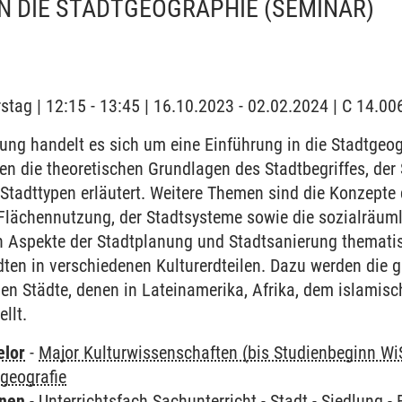
N DIE STADTGEOGRAPHIE
(SEMINAR)
stag | 12:15 - 13:45 | 16.10.2023 - 02.02.2024 | C 14.
ung handelt es sich um eine Einführung in die Stadtgeo
n die theoretischen Grundlagen des Stadtbegriffes, der 
Stadttypen erläutert. Weitere Themen sind die Konzepte
lächennutzung, der Stadtsysteme sowie die sozialräuml
 Aspekte der Stadtplanung und Stadtsanierung thematisi
dten in verschiedenen Kulturerdteilen. Dazu werden die 
en Städte, denen in Lateinamerika, Afrika, dem islamis
llt.
elor
-
Major Kulturwissenschaften (bis Studienbeginn Wi
geografie
rnen
-
Unterrichtsfach Sachunterricht
-
Stadt - Siedlung -