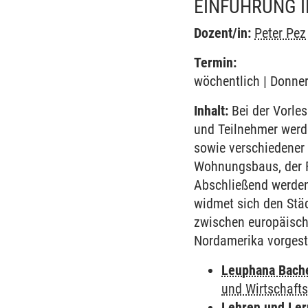
EINFÜHRUNG I
Dozent/in:
Peter Pez
Termin:
wöchentlich | Donner
Inhalt:
Bei der Vorles
und Teilnehmer werde
sowie verschiedener 
Wohnungsbaus, der F
Abschließend werden
widmet sich den Stä
zwischen europäisch
Nordamerika vorgeste
Leuphana Bach
und Wirtschafts
Lehren und Le