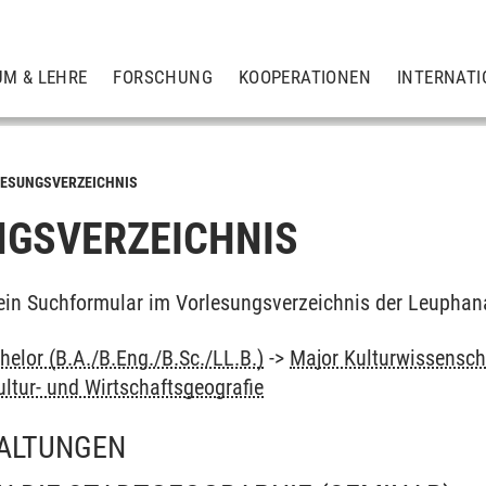
UM & LEHRE
FORSCHUNG
KOOPERATIONEN
INTERNATI
ESUNGSVERZEICHNIS
GSVERZEICHNIS
ein Suchformular im Vorlesungsverzeichnis der Leuphan
elor (B.A./B.Eng./B.Sc./LL.B.)
->
Major Kulturwissensch
ultur- und Wirtschaftsgeografie
ALTUNGEN