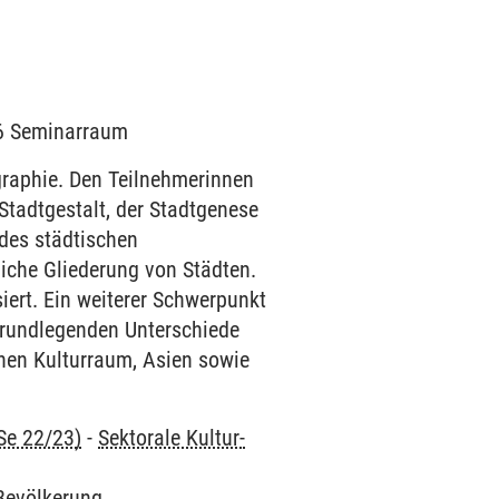
006 Seminarraum
graphie. Den Teilnehmerinnen
Stadtgestalt, der Stadtgenese
 des städtischen
iche Gliederung von Städten.
ert. Ein weiterer Schwerpunkt
grundlegenden Unterschiede
chen Kulturraum, Asien sowie
Se 22/23)
-
Sektorale Kultur-
 Bevölkerung