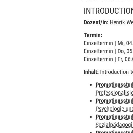
INTRODUCTION
Dozent/in:
Henrik W
Termin:
Einzeltermin | Mi, 0
Einzeltermin | Do, 0
Einzeltermin | Fr, 0
Inhalt:
Introduction t
Promotionsstud
Professionalis
Promotionsstud
Psychologie und
Promotionsstud
Sozialpädagogik
Promotionsstud