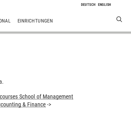
ONAL
EINRICHTUNGEN
a.
 courses School of Management
counting & Finance
->