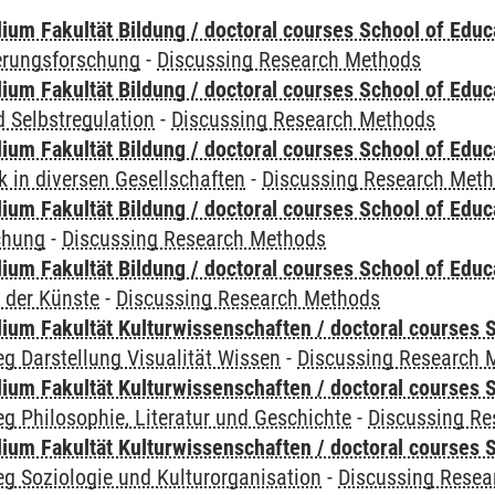
ium Fakultät Bildung / doctoral courses School of Educ
ierungsforschung
-
Discussing Research Methods
ium Fakultät Bildung / doctoral courses School of Educ
 Selbstregulation
-
Discussing Research Methods
ium Fakultät Bildung / doctoral courses School of Educ
 in diversen Gesellschaften
-
Discussing Research Met
ium Fakultät Bildung / doctoral courses School of Educ
chung
-
Discussing Research Methods
ium Fakultät Bildung / doctoral courses School of Educ
 der Künste
-
Discussing Research Methods
ium Fakultät Kulturwissenschaften / doctoral courses S
g Darstellung Visualität Wissen
-
Discussing Research 
ium Fakultät Kulturwissenschaften / doctoral courses S
g Philosophie, Literatur und Geschichte
-
Discussing R
ium Fakultät Kulturwissenschaften / doctoral courses S
g Soziologie und Kulturorganisation
-
Discussing Resea