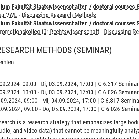
um Fakultät Staatswissenschaften / doctoral courses S
leg VWL
-
Discussing Research Methods
um Fakultät Staatswissenschaften / doctoral courses S
romotionskolleg für Rechtswissenschaft
-
Discussing R
 RESEARCH METHODS
(SEMINAR)
eihlen
3.09.2024, 09:00 - Di, 03.09.2024, 17:00 | C 6.317 Semin
3.09.2024, 13:00 - Di, 03.09.2024, 17:00 | C 6.026 Semin
4.09.2024, 09:00 - Mi, 04.09.2024, 17:00 | C 6.317 Semin
5.09.2024, 09:00 - Do, 05.09.2024, 17:00 | C 6.026 Semi
search is a research strategy that emphasizes large bod
audio, and video data) that cannot be meaningfully analyz