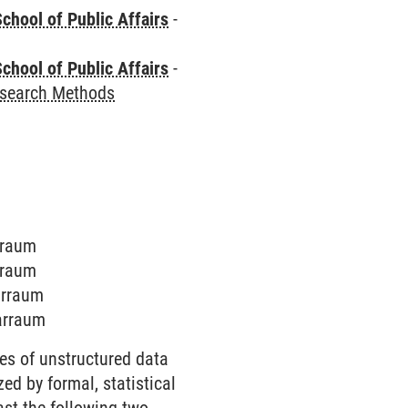
chool of Public Affairs
-
chool of Public Affairs
-
esearch Methods
arraum
arraum
arraum
narraum
ies of unstructured data
ed by formal, statistical