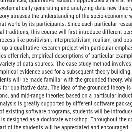
differences, qualitative research approaches share at le
systematically generating and analyzing data new theory
theory stresses the understanding of the socio-economic
that world by its participants. Since each particular res
al traditions, this course will first introduce different pe
ocess like positivism, interpretativism, realism, and po
t up a qualitative research project with particular empha
es offer rich, empirical descriptions of particular exam
 variety of data sources. The case-study method involve
mpirical evidence used for a subsequent theory building. 
dents will be made familiar with the grounded theory, wh
for qualitative data. The idea of the grounded theory is
ions, and mid-range theories based on a particular induc
nalysis is greatly supported by different software packag
f existing software programs, students will be introduced
is designed as a doctorate workshop. Throughout the cour
part of the students will be appreciated and encouraged.