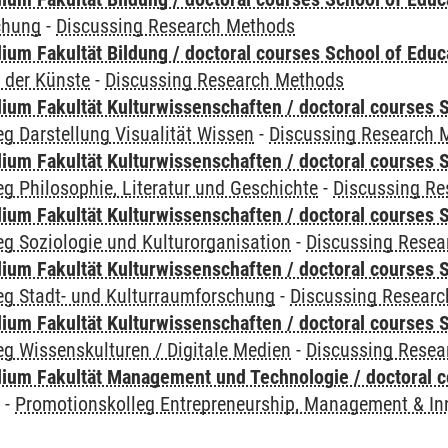
chung
-
Discussing Research Methods
ium Fakultät Bildung / doctoral courses School of Educ
 der Künste
-
Discussing Research Methods
ium Fakultät Kulturwissenschaften / doctoral courses S
g Darstellung Visualität Wissen
-
Discussing Research 
ium Fakultät Kulturwissenschaften / doctoral courses S
g Philosophie, Literatur und Geschichte
-
Discussing R
ium Fakultät Kulturwissenschaften / doctoral courses S
g Soziologie und Kulturorganisation
-
Discussing Resea
ium Fakultät Kulturwissenschaften / doctoral courses S
eg Stadt- und Kulturraumforschung
-
Discussing Resear
ium Fakultät Kulturwissenschaften / doctoral courses S
g Wissenskulturen / Digitale Medien
-
Discussing Resea
ium Fakultät Management und Technologie / doctoral 
y
-
Promotionskolleg Entrepreneurship, Management & In