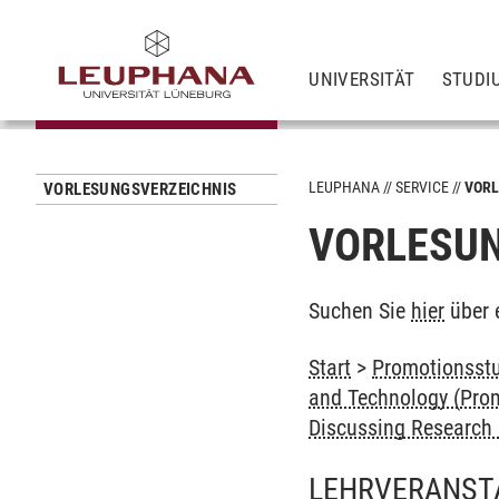
UNIVERSITÄT
STUDI
LEUPHANA
SERVICE
VORL
VORLESUNGSVERZEICHNIS
VORLESUN
Suchen Sie
hier
über 
Start
>
Promotionsstu
and Technology (Prom
Discussing Research
LEHRVERANST