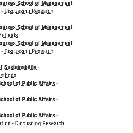
courses School of Management
e
-
Discussing Research
courses School of Management
Methods
courses School of Management
e
-
Discussing Research
f Sustainability
-
Methods
chool of Public Affairs
-
chool of Public Affairs
-
chool of Public Affairs
-
ation
-
Discussing Research