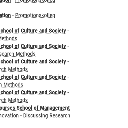
ation
-
Promotionskolleg
chool of Culture and Society
-
Methods
chool of Culture and Society
-
esearch Methods
chool of Culture and Society
-
rch Methods
chool of Culture and Society
-
ch Methods
chool of Culture and Society
-
rch Methods
courses School of Management
novation
-
Discussing Research