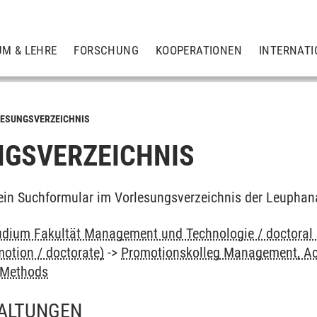
UM & LEHRE
FORSCHUNG
KOOPERATIONEN
INTERNATI
ESUNGSVERZEICHNIS
GSVERZEICHNIS
ein Suchformular im Vorlesungsverzeichnis der Leuphan
dium Fakultät Management und Technologie / doctoral
otion / doctorate)
->
Promotionskolleg Management, Ac
 Methods
ALTUNGEN