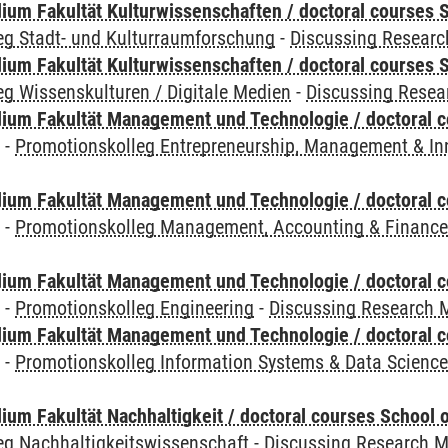
ium Fakultät Kulturwissenschaften / doctoral courses S
eg Stadt- und Kulturraumforschung
-
Discussing Resear
ium Fakultät Kulturwissenschaften / doctoral courses S
g Wissenskulturen / Digitale Medien
-
Discussing Resea
ium Fakultät Management und Technologie / doctoral 
y
-
Promotionskolleg Entrepreneurship, Management & In
ium Fakultät Management und Technologie / doctoral 
y
-
Promotionskolleg Management, Accounting & Financ
ium Fakultät Management und Technologie / doctoral 
y
-
Promotionskolleg Engineering
-
Discussing Research 
ium Fakultät Management und Technologie / doctoral 
y
-
Promotionskolleg Information Systems & Data Scienc
um Fakultät Nachhaltigkeit / doctoral courses School o
eg Nachhaltigkeitswissenschaft
-
Discussing Research 