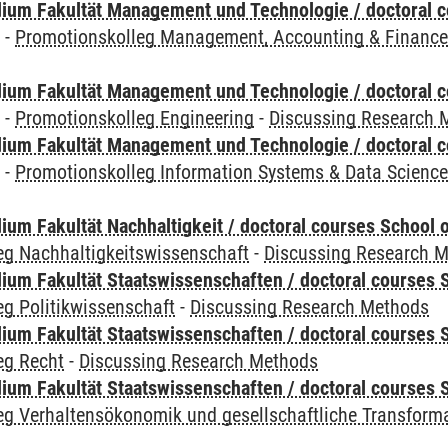
ium Fakultät Management und Technologie / doctoral 
y
-
Promotionskolleg Management, Accounting & Financ
ium Fakultät Management und Technologie / doctoral 
y
-
Promotionskolleg Engineering
-
Discussing Research 
ium Fakultät Management und Technologie / doctoral 
y
-
Promotionskolleg Information Systems & Data Scienc
um Fakultät Nachhaltigkeit / doctoral courses School o
eg Nachhaltigkeitswissenschaft
-
Discussing Research 
um Fakultät Staatswissenschaften / doctoral courses S
g Politikwissenschaft
-
Discussing Research Methods
um Fakultät Staatswissenschaften / doctoral courses S
eg Recht
-
Discussing Research Methods
um Fakultät Staatswissenschaften / doctoral courses S
eg Verhaltensökonomik und gesellschaftliche Transform