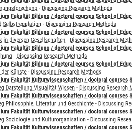
ium Fakultät Bildung / doctoral courses School of Educ
ierungsforschung
-
Discussing Research Methods
ium Fakultät Bildung / doctoral courses School of Educ
 Selbstregulation
-
Discussing Research Methods
ium Fakultät Bildung / doctoral courses School of Educ
 in diversen Gesellschaften
-
Discussing Research Met
ium Fakultät Bildung / doctoral courses School of Educ
chung
-
Discussing Research Methods
ium Fakultät Bildung / doctoral courses School of Educ
 der Künste
-
Discussing Research Methods
ium Fakultät Kulturwissenschaften / doctoral courses S
g Darstellung Visualität Wissen
-
Discussing Research 
ium Fakultät Kulturwissenschaften / doctoral courses S
g Philosophie, Literatur und Geschichte
-
Discussing R
ium Fakultät Kulturwissenschaften / doctoral courses S
g Soziologie und Kulturorganisation
-
Discussing Resea
ium Fakultät Kulturwissenschaften / doctoral courses S