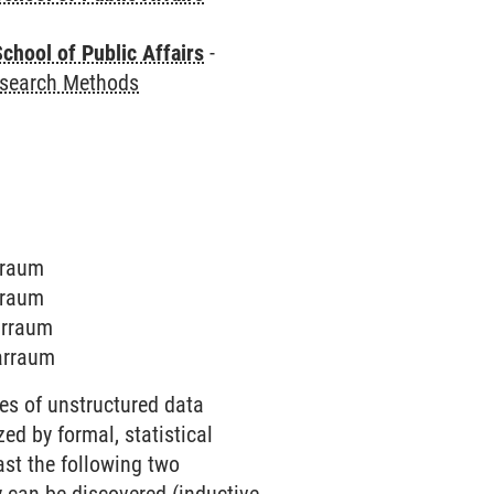
chool of Public Affairs
-
esearch Methods
arraum
arraum
arraum
narraum
ies of unstructured data
ed by formal, statistical
ast the following two