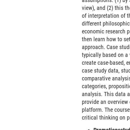
assumptions: (1) by 
view), and (2) this 
of interpretation of 
different philosophic
economic research pr
then learn how to se
approach. Case studi
typically based on a
create case-based, e
case study data, stu
comparative analysis 
categories, proposit
analysis. This data a
provide an overview o
platform. The course 
critical thinking on 