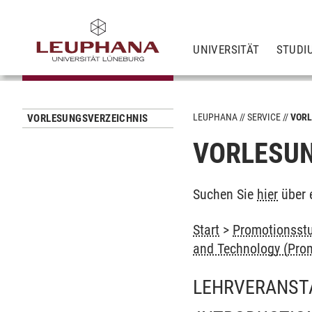
UNIVERSITÄT
STUDI
LEUPHANA
SERVICE
VORL
VORLESUNGSVERZEICHNIS
VORLESUN
Suchen Sie
hier
über 
Start
>
Promotionsstu
and Technology (Prom
LEHRVERANST