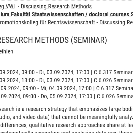
leg VWL
-
Discussing Research Methods
um Fakultät Staatswissenschaften / doctoral courses S
romotionskolleg für Rechtswissenschaft
-
Discussing R
 RESEARCH METHODS
(SEMINAR)
eihlen
3.09.2024, 09:00 - Di, 03.09.2024, 17:00 | C 6.317 Semin
3.09.2024, 13:00 - Di, 03.09.2024, 17:00 | C 6.026 Semin
4.09.2024, 09:00 - Mi, 04.09.2024, 17:00 | C 6.317 Semin
5.09.2024, 09:00 - Do, 05.09.2024, 17:00 | C 6.026 Semi
search is a research strategy that emphasizes large bod
audio, and video data) that cannot be meaningfully analyz
differences, qualitative research approaches share at le