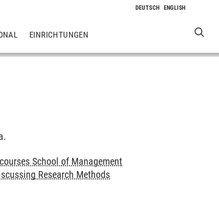
ONAL
EINRICHTUNGEN
a.
 courses School of Management
iscussing Research Methods