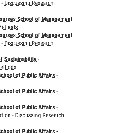
e
-
Discussing Research
courses School of Management
Methods
courses School of Management
e
-
Discussing Research
f Sustainability
-
Methods
chool of Public Affairs
-
chool of Public Affairs
-
chool of Public Affairs
-
ation
-
Discussing Research
chool of Public Affairs
-