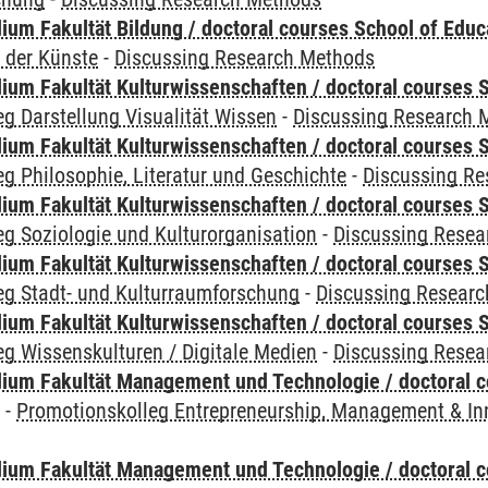
ium Fakultät Bildung / doctoral courses School of Educ
 der Künste
-
Discussing Research Methods
ium Fakultät Kulturwissenschaften / doctoral courses S
g Darstellung Visualität Wissen
-
Discussing Research 
ium Fakultät Kulturwissenschaften / doctoral courses S
g Philosophie, Literatur und Geschichte
-
Discussing R
ium Fakultät Kulturwissenschaften / doctoral courses S
g Soziologie und Kulturorganisation
-
Discussing Resea
ium Fakultät Kulturwissenschaften / doctoral courses S
eg Stadt- und Kulturraumforschung
-
Discussing Resear
ium Fakultät Kulturwissenschaften / doctoral courses S
g Wissenskulturen / Digitale Medien
-
Discussing Resea
ium Fakultät Management und Technologie / doctoral 
y
-
Promotionskolleg Entrepreneurship, Management & In
ium Fakultät Management und Technologie / doctoral 