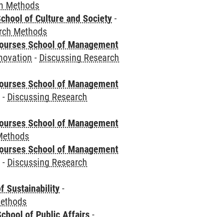
ch Methods
chool of Culture and Society
-
rch Methods
courses School of Management
novation
-
Discussing Research
courses School of Management
e
-
Discussing Research
courses School of Management
Methods
courses School of Management
e
-
Discussing Research
f Sustainability
-
Methods
chool of Public Affairs
-