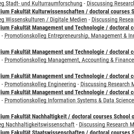
eg Stadt- und Kulturraumforschung
-
Discussing Resear
ium Fakultät Kulturwissenschaften / doctoral courses S
g Wissenskulturen / Digitale Medien
-
Discussing Resea
ium Fakultät Management und Technologie / doctoral 
y
-
Promotionskolleg Entrepreneurship, Management & In
ium Fakultät Management und Technologie / doctoral 
y
-
Promotionskolleg Management, Accounting & Financ
ium Fakultät Management und Technologie / doctoral 
y
-
Promotionskolleg Engineering
-
Discussing Research 
ium Fakultät Management und Technologie / doctoral 
y
-
Promotionskolleg Information Systems & Data Scienc
um Fakultät Nachhaltigkeit / doctoral courses School o
eg Nachhaltigkeitswissenschaft
-
Discussing Research 
um Fakultät Staatswissenschaften / doctoral courses S