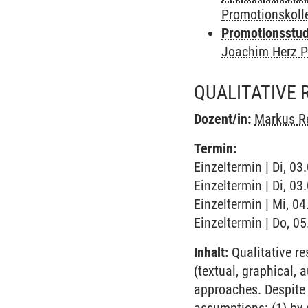
Promotionskol
Promotionsstudi
Joachim Herz P
QUALITATIVE
Dozent/in:
Markus R
Termin:
Einzeltermin | Di, 0
Einzeltermin | Di, 0
Einzeltermin | Mi, 0
Einzeltermin | Do, 0
Inhalt:
Qualitative re
(textual, graphical, 
approaches. Despite 