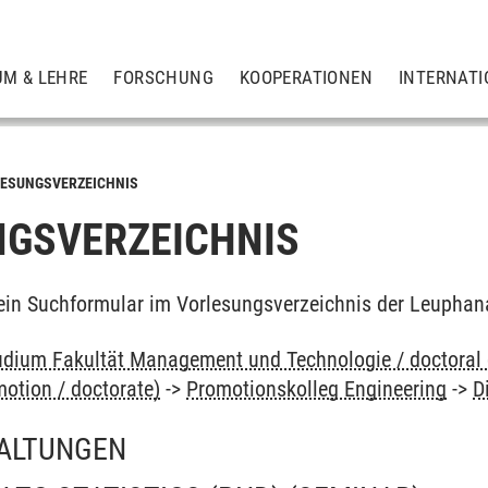
UM & LEHRE
FORSCHUNG
KOOPERATIONEN
INTERNATI
ESUNGSVERZEICHNIS
GSVERZEICHNIS
ein Suchformular im Vorlesungsverzeichnis der Leuphan
dium Fakultät Management und Technologie / doctoral
otion / doctorate)
->
Promotionskolleg Engineering
->
D
ALTUNGEN