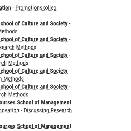
ation
-
Promotionskolleg
chool of Culture and Society
-
Methods
chool of Culture and Society
-
esearch Methods
chool of Culture and Society
-
rch Methods
chool of Culture and Society
-
ch Methods
chool of Culture and Society
-
rch Methods
courses School of Management
novation
-
Discussing Research
courses School of Management