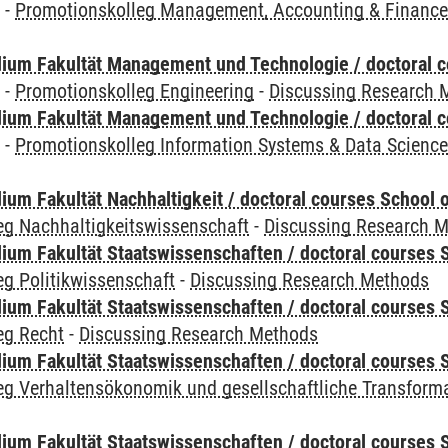
y
-
Promotionskolleg Management, Accounting & Financ
ium Fakultät Management und Technologie / doctoral 
y
-
Promotionskolleg Engineering
-
Discussing Research 
ium Fakultät Management und Technologie / doctoral 
y
-
Promotionskolleg Information Systems & Data Scienc
um Fakultät Nachhaltigkeit / doctoral courses School o
eg Nachhaltigkeitswissenschaft
-
Discussing Research 
um Fakultät Staatswissenschaften / doctoral courses S
g Politikwissenschaft
-
Discussing Research Methods
um Fakultät Staatswissenschaften / doctoral courses S
eg Recht
-
Discussing Research Methods
um Fakultät Staatswissenschaften / doctoral courses S
eg Verhaltensökonomik und gesellschaftliche Transform
um Fakultät Staatswissenschaften / doctoral courses S