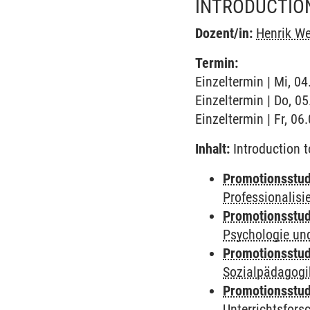
INTRODUCTION
Dozent/in:
Henrik W
Termin:
Einzeltermin | Mi, 0
Einzeltermin | Do, 0
Einzeltermin | Fr, 0
Inhalt:
Introduction t
Promotionsstud
Professionalis
Promotionsstud
Psychologie und
Promotionsstud
Sozialpädagogik
Promotionsstud
Unterrichtsfors