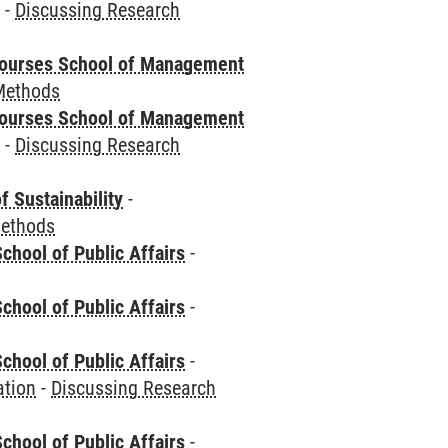
e
-
Discussing Research
courses School of Management
Methods
courses School of Management
e
-
Discussing Research
f Sustainability
-
Methods
chool of Public Affairs
-
chool of Public Affairs
-
chool of Public Affairs
-
ation
-
Discussing Research
chool of Public Affairs
-