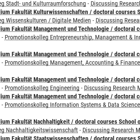
eg Stadt- und Kulturraumforschung
-
Discussing Resear
ium Fakultät Kulturwissenschaften / doctoral courses S
g Wissenskulturen / Digitale Medien
-
Discussing Resea
ium Fakultät Management und Technologie / doctoral 
y
-
Promotionskolleg Entrepreneurship, Management & In
ium Fakultät Management und Technologie / doctoral 
y
-
Promotionskolleg Management, Accounting & Financ
ium Fakultät Management und Technologie / doctoral 
y
-
Promotionskolleg Engineering
-
Discussing Research 
ium Fakultät Management und Technologie / doctoral 
y
-
Promotionskolleg Information Systems & Data Scienc
um Fakultät Nachhaltigkeit / doctoral courses School o
eg Nachhaltigkeitswissenschaft
-
Discussing Research 
um Fakultät Staatswissenschaften / doctoral courses S