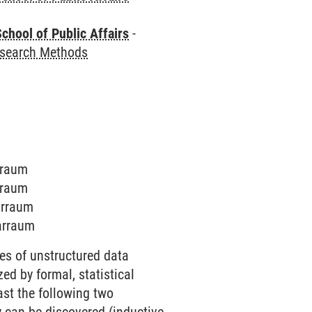
chool of Public Affairs
-
esearch Methods
arraum
arraum
arraum
narraum
ies of unstructured data
ed by formal, statistical
ast the following two