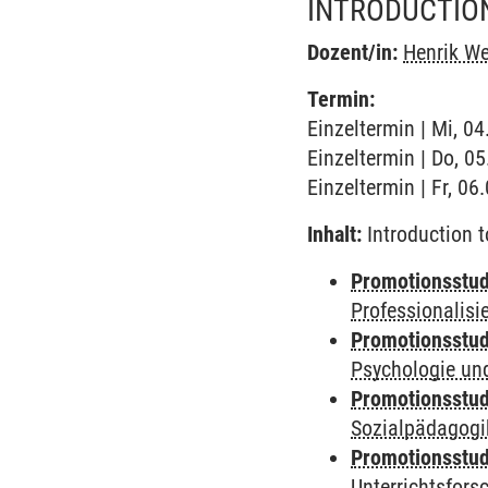
INTRODUCTION
Dozent/in:
Henrik W
Termin:
Einzeltermin | Mi, 0
Einzeltermin | Do, 0
Einzeltermin | Fr, 0
Inhalt:
Introduction t
Promotionsstud
Professionalis
Promotionsstud
Psychologie und
Promotionsstud
Sozialpädagogik
Promotionsstud
Unterrichtsfors