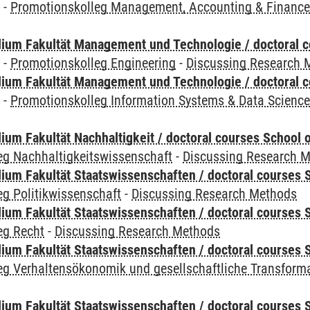
y
-
Promotionskolleg Management, Accounting & Financ
ium Fakultät Management und Technologie / doctoral 
y
-
Promotionskolleg Engineering
-
Discussing Research 
ium Fakultät Management und Technologie / doctoral 
y
-
Promotionskolleg Information Systems & Data Scienc
um Fakultät Nachhaltigkeit / doctoral courses School o
eg Nachhaltigkeitswissenschaft
-
Discussing Research 
um Fakultät Staatswissenschaften / doctoral courses S
g Politikwissenschaft
-
Discussing Research Methods
um Fakultät Staatswissenschaften / doctoral courses S
eg Recht
-
Discussing Research Methods
um Fakultät Staatswissenschaften / doctoral courses S
eg Verhaltensökonomik und gesellschaftliche Transform
um Fakultät Staatswissenschaften / doctoral courses S