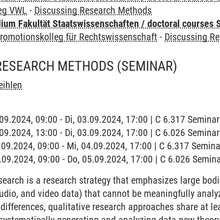
leg VWL
-
Discussing Research Methods
um Fakultät Staatswissenschaften / doctoral courses S
romotionskolleg für Rechtswissenschaft
-
Discussing R
 RESEARCH METHODS
(SEMINAR)
eihlen
3.09.2024, 09:00 - Di, 03.09.2024, 17:00 | C 6.317 Semin
3.09.2024, 13:00 - Di, 03.09.2024, 17:00 | C 6.026 Semin
4.09.2024, 09:00 - Mi, 04.09.2024, 17:00 | C 6.317 Semin
5.09.2024, 09:00 - Do, 05.09.2024, 17:00 | C 6.026 Semi
search is a research strategy that emphasizes large bod
audio, and video data) that cannot be meaningfully analyz
differences, qualitative research approaches share at le