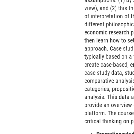
assumptions: (1) by 
view), and (2) this 
of interpretation of 
different philosophic
economic research pr
then learn how to se
approach. Case studi
typically based on a
create case-based, e
case study data, stu
comparative analysis 
categories, proposit
analysis. This data a
provide an overview o
platform. The course 
critical thinking on 