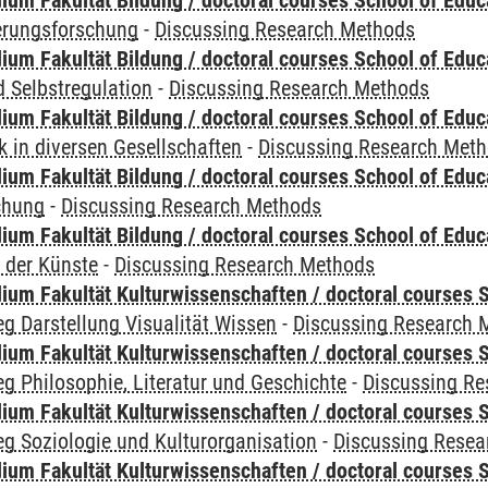
ium Fakultät Bildung / doctoral courses School of Educ
ierungsforschung
-
Discussing Research Methods
ium Fakultät Bildung / doctoral courses School of Educ
 Selbstregulation
-
Discussing Research Methods
ium Fakultät Bildung / doctoral courses School of Educ
 in diversen Gesellschaften
-
Discussing Research Met
ium Fakultät Bildung / doctoral courses School of Educ
chung
-
Discussing Research Methods
ium Fakultät Bildung / doctoral courses School of Educ
 der Künste
-
Discussing Research Methods
ium Fakultät Kulturwissenschaften / doctoral courses S
g Darstellung Visualität Wissen
-
Discussing Research 
ium Fakultät Kulturwissenschaften / doctoral courses S
g Philosophie, Literatur und Geschichte
-
Discussing R
ium Fakultät Kulturwissenschaften / doctoral courses S
g Soziologie und Kulturorganisation
-
Discussing Resea
ium Fakultät Kulturwissenschaften / doctoral courses S