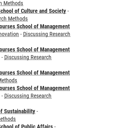
ch Methods
chool of Culture and Society
-
rch Methods
courses School of Management
novation
-
Discussing Research
courses School of Management
e
-
Discussing Research
courses School of Management
Methods
courses School of Management
e
-
Discussing Research
f Sustainability
-
Methods
chool of Public Affairs
-