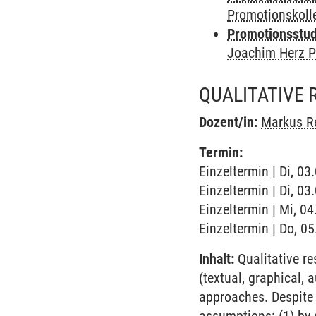
Promotionskol
Promotionsstudi
Joachim Herz P
QUALITATIVE
Dozent/in:
Markus R
Termin:
Einzeltermin | Di, 0
Einzeltermin | Di, 0
Einzeltermin | Mi, 0
Einzeltermin | Do, 0
Inhalt:
Qualitative re
(textual, graphical, 
approaches. Despite 