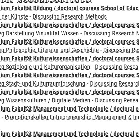
ium Fakultät Bildung / doctoral courses School of Educ
 der Künste
-
Discussing Research Methods
ium Fakultät Kulturwissenschaften / doctoral courses S
g Darstellung Visualität Wissen
-
Discussing Research 
ium Fakultät Kulturwissenschaften / doctoral courses S
g Philosophie, Literatur und Geschichte
-
Discussing R
ium Fakultät Kulturwissenschaften / doctoral courses S
g Soziologie und Kulturorganisation
-
Discussing Resea
ium Fakultät Kulturwissenschaften / doctoral courses S
eg Stadt- und Kulturraumforschung
-
Discussing Resear
ium Fakultät Kulturwissenschaften / doctoral courses S
g Wissenskulturen / Digitale Medien
-
Discussing Resea
ium Fakultät Management und Technologie / doctoral 
y
-
Promotionskolleg Entrepreneurship, Management & In
ium Fakultät Management und Technologie / doctoral 