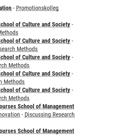
ation
-
Promotionskolleg
chool of Culture and Society
-
Methods
chool of Culture and Society
-
esearch Methods
chool of Culture and Society
-
rch Methods
chool of Culture and Society
-
ch Methods
chool of Culture and Society
-
rch Methods
courses School of Management
novation
-
Discussing Research
courses School of Management