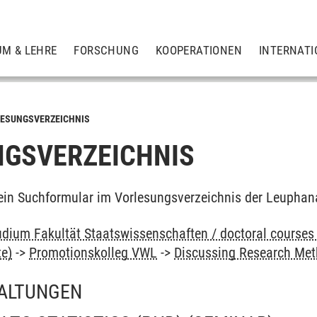
UM & LEHRE
FORSCHUNG
KOOPERATIONEN
INTERNATI
ESUNGSVERZEICHNIS
GSVERZEICHNIS
ein Suchformular im Vorlesungsverzeichnis der Leuphan
dium Fakultät Staatswissenschaften / doctoral courses 
te)
->
Promotionskolleg VWL
->
Discussing Research Me
ALTUNGEN