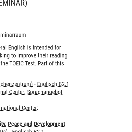
EMINAR)
Seminarraum
ral English is intended for
ing to improve their reading,
 the TOEIC Test. Part of this
rachenzentrum)
-
Englisch B2.1
onal Center: Sprachangebot
rnational Center:
ity, Peace and Development
-
CPs)
-
Englisch B2.1