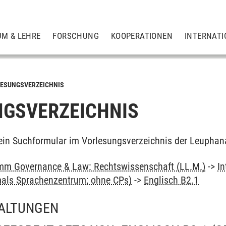
UM & LEHRE
FORSCHUNG
KOOPERATIONEN
INTERNATI
ESUNGSVERZEICHNIS
GSVERZEICHNIS
ein Suchformular im Vorlesungsverzeichnis der Leuphan
mm Governance & Law: Rechtswissenschaft (LL.M.)
->
In
als Sprachenzentrum; ohne CPs)
->
Englisch B2.1
ALTUNGEN