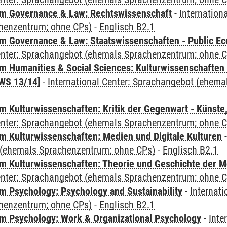
m Governance & Law: Rechtswissenschaft
-
Internation
henzentrum; ohne CPs)
-
Englisch B2.1
 Governance & Law: Staatswissenschaften - Public Eco
Center: Sprachangebot (ehemals Sprachenzentrum; ohne 
 Humanities & Social Sciences: Kulturwissenschaften -
WS 13/14]
-
International Center: Sprachangebot (ehem
 Kulturwissenschaften: Kritik der Gegenwart - Künste,
Center: Sprachangebot (ehemals Sprachenzentrum; ohne 
 Kulturwissenschaften: Medien und Digitale Kulturen
(ehemals Sprachenzentrum; ohne CPs)
-
Englisch B2.1
 Kulturwissenschaften: Theorie und Geschichte der M
Center: Sprachangebot (ehemals Sprachenzentrum; ohne 
 Psychology: Psychology and Sustainability
-
Internat
henzentrum; ohne CPs)
-
Englisch B2.1
 Psychology: Work & Organizational Psychology
-
Inte