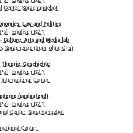
al Center: Sprachangebot
nomics, Law and Politics
-
CPs)
-
Englisch B2.1
 Culture, Arts and Media [ab
als Sprachenzentrum; ohne CPs)
 Theorie, Geschichte
-
CPs)
-
Englisch B2.1
-
International Center:
oderne (auslaufend)
-
CPs)
-
Englisch B2.1
ional Center: Sprachangebot
rnational Center: