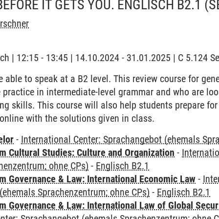
BEFORE IT GETS YOU. ENGLISCH B2.1
(S
irschner
ch | 12:15 - 13:45 | 14.10.2024 - 31.01.2025 | C 5.124 
 able to speak at a B2 level. This review course for gene
 practice in intermediate-level grammar and who are look
ng skills. This course will also help students prepare for
 online with the solutions given in class.
elor
-
International Center: Sprachangebot (ehemals Sp
 Cultural Studies: Culture and Organization
-
Internati
henzentrum; ohne CPs)
-
Englisch B2.1
 Governance & Law: International Economic Law
-
Inte
(ehemals Sprachenzentrum; ohne CPs)
-
Englisch B2.1
 Governance & Law: International Law of Global Secur
Center: Sprachangebot (ehemals Sprachenzentrum; ohne 