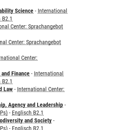
bility Science
-
International
h B2.1
ional Center: Sprachangebot
onal Center: Sprachangebot
rnational Center:
 and Finance
-
International
h B2.1
nd Law
-
International Center:
hip, Agency and Leadership
-
CPs)
-
Englisch B2.1
odiversity and Society
-
CPs)
-
Englisch B2.1