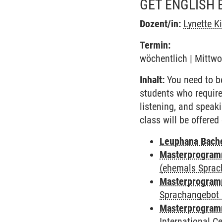
GET ENGLISH 
Dozent/in:
Lynette K
Termin:
wöchentlich | Mittwo
Inhalt:
You need to be
students who require
listening, and speaki
class will be offered
Leuphana Bach
Masterprogramm
(ehemals Sprac
Masterprogramm
Sprachangebot 
Masterprogramm
International 