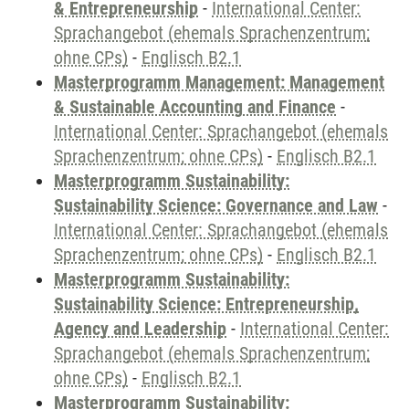
& Entrepreneurship
-
International Center:
Sprachangebot (ehemals Sprachenzentrum;
ohne CPs)
-
Englisch B2.1
Masterprogramm Management: Management
& Sustainable Accounting and Finance
-
International Center: Sprachangebot (ehemals
Sprachenzentrum; ohne CPs)
-
Englisch B2.1
Masterprogramm Sustainability:
Sustainability Science: Governance and Law
-
International Center: Sprachangebot (ehemals
Sprachenzentrum; ohne CPs)
-
Englisch B2.1
Masterprogramm Sustainability:
Sustainability Science: Entrepreneurship,
Agency and Leadership
-
International Center:
Sprachangebot (ehemals Sprachenzentrum;
ohne CPs)
-
Englisch B2.1
Masterprogramm Sustainability: