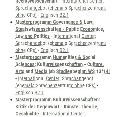
Rechtswissenschaft
-
International Center:
Sprachangebot (ehemals Sprachenzentrum;
ohne CPs)
-
Englisch B2.1
Masterprogramm Governance & Law:
Staatswissenschaften - Public Economics,
Law and Politics
-
International Center:
Sprachangebot (ehemals Sprachenzentrum;
ohne CPs)
-
Englisch B2.1
Masterprogramm Humanities & Social
Sciences: Kulturwissenschaften - Culture,
Arts and Media [ab Studienbeginn WS 13/14]
-
International Center: Sprachangebot
(ehemals Sprachenzentrum; ohne CPs)
-
Englisch B2.1
Masterprogramm Kulturwissenschaften:
Kritik der Gegenwart - Künste, Theorie,
Geschichte
-
International Center: