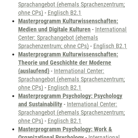
Sprachangebot (ehemals Sprachenzentrum;
ohne CPs)
-
Englisch B2.1
Masterprogramm Kulturwissenschaften:
Medien und Digitale Kulturen
-
International
Center: Sprachangebot (ehemals
Sprachenzentrum; ohne CPs)
-
Englisch B2.1
Masterprogramm Kulturwissenschaften:
Theorie und Geschichte der Moderne
(auslaufend)
-
International Center:
Sprachangebot (ehemals Sprachenzentrum;
ohne CPs)
-
Englisch B2.1
Masterprogramm Psychology: Psychology
and Sustainability
-
International Center:
Sprachangebot (ehemals Sprachenzentrum;
ohne CPs)
-
Englisch B2.1
Masterprogramm Psychology: Work &
Organizational Psychology
-
International