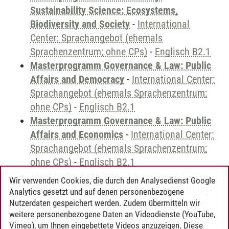
Sustainability Science: Ecosystems,
Biodiversity and Society
-
International
Center: Sprachangebot (ehemals
Sprachenzentrum; ohne CPs)
-
Englisch B2.1
Masterprogramm Governance & Law: Public
Affairs and Democracy
-
International Center:
Sprachangebot (ehemals Sprachenzentrum;
ohne CPs)
-
Englisch B2.1
Masterprogramm Governance & Law: Public
Affairs and Economics
-
International Center:
Sprachangebot (ehemals Sprachenzentrum;
ohne CPs)
-
Englisch B2.1
zusätzliche Angebote
-
International Center:
Wir verwenden Cookies, die durch den Analysedienst Google
Sprachangebot (ehemals Sprachenzentrum)
-
Analytics gesetzt und auf denen personenbezogene
Sprachangebot und Sonderveranstaltungen
Nutzerdaten gespeichert werden. Zudem übermitteln wir
weitere personenbezogene Daten an Videodienste (YouTube,
Vimeo), um Ihnen eingebettete Videos anzuzeigen. Diese