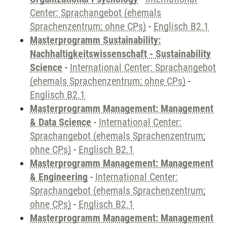
Center: Sprachangebot (ehemals
Sprachenzentrum; ohne CPs)
-
Englisch B2.1
Masterprogramm Sustainability:
Nachhaltigkeitswissenschaft - Sustainability
Science
-
International Center: Sprachangebot
(ehemals Sprachenzentrum; ohne CPs)
-
Englisch B2.1
Masterprogramm Management: Management
& Data Science
-
International Center:
Sprachangebot (ehemals Sprachenzentrum;
ohne CPs)
-
Englisch B2.1
Masterprogramm Management: Management
& Engineering
-
International Center:
Sprachangebot (ehemals Sprachenzentrum;
ohne CPs)
-
Englisch B2.1
Masterprogramm Management: Management