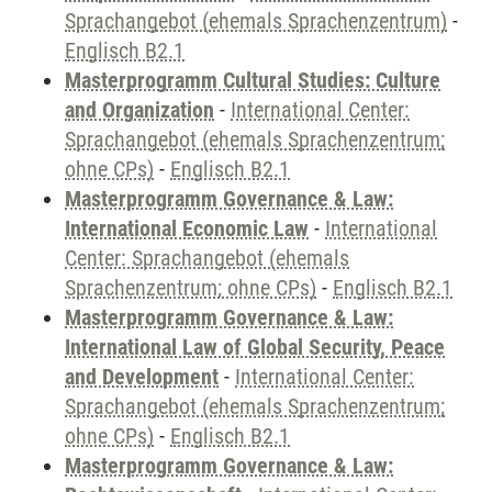
Sprachangebot (ehemals Sprachenzentrum)
-
Englisch B2.1
Masterprogramm Cultural Studies: Culture
and Organization
-
International Center:
Sprachangebot (ehemals Sprachenzentrum;
ohne CPs)
-
Englisch B2.1
Masterprogramm Governance & Law:
International Economic Law
-
International
Center: Sprachangebot (ehemals
Sprachenzentrum; ohne CPs)
-
Englisch B2.1
Masterprogramm Governance & Law:
International Law of Global Security, Peace
and Development
-
International Center:
Sprachangebot (ehemals Sprachenzentrum;
ohne CPs)
-
Englisch B2.1
Masterprogramm Governance & Law: