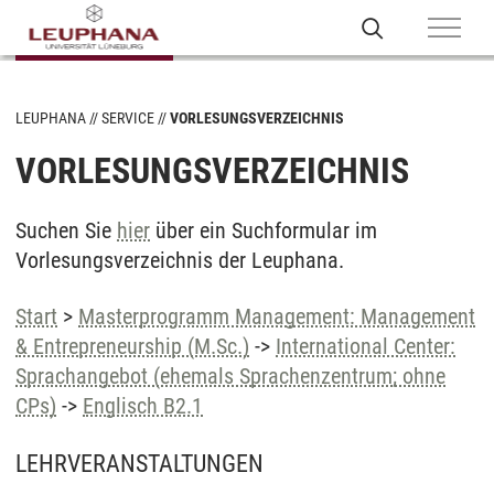
LEUPHANA
SERVICE
VORLESUNGSVERZEICHNIS
VORLESUNGSVERZEICHNIS
Suchen Sie
hier
über ein Suchformular im
Vorlesungsverzeichnis der Leuphana.
Start
>
Masterprogramm Management: Management
& Entrepreneurship (M.Sc.)
->
International Center:
Sprachangebot (ehemals Sprachenzentrum; ohne
CPs)
->
Englisch B2.1
LEHRVERANSTALTUNGEN