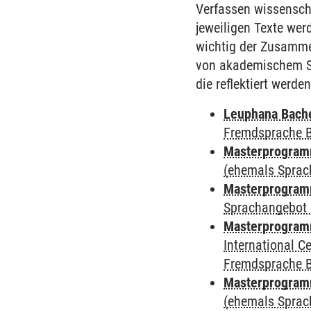
Verfassen wissenscha
jeweiligen Texte we
wichtig der Zusamm
von akademischem Sc
die reflektiert werden
Leuphana Bach
Fremdsprache 
Masterprogramm
(ehemals Sprac
Masterprogramm
Sprachangebot 
Masterprogramm
International 
Fremdsprache 
Masterprogram
(ehemals Sprac