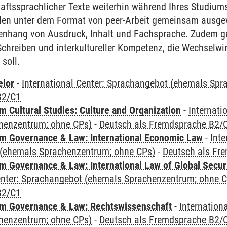
ftssprachlicher Texte weiterhin während Ihres Studiums 
rden unter dem Format von peer-Arbeit gemeinsam ausgew
enhang von Ausdruck, Inhalt und Fachsprache. Zudem
hreiben und interkultureller Kompetenz, die Wechselwir
 soll.
elor
-
International Center: Sprachangebot (ehemals Sp
B2/C1
 Cultural Studies: Culture and Organization
-
Internati
henzentrum; ohne CPs)
-
Deutsch als Fremdsprache B2/
 Governance & Law: International Economic Law
-
Inte
(ehemals Sprachenzentrum; ohne CPs)
-
Deutsch als Fr
 Governance & Law: International Law of Global Secur
Center: Sprachangebot (ehemals Sprachenzentrum; ohne 
B2/C1
m Governance & Law: Rechtswissenschaft
-
Internation
henzentrum; ohne CPs)
-
Deutsch als Fremdsprache B2/