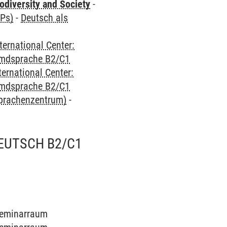
odiversity and Society
-
CPs)
-
Deutsch als
ternational Center:
emdsprache B2/C1
ternational Center:
emdsprache B2/C1
Sprachenzentrum)
-
EUTSCH B2/C1
 Seminarraum