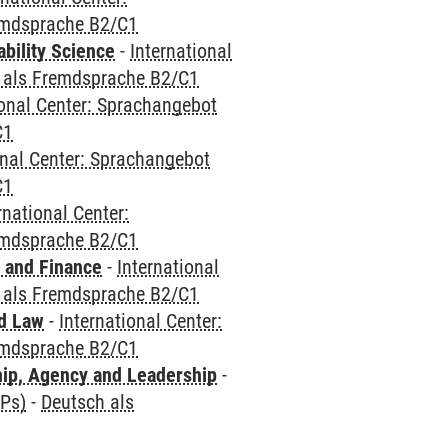
emdsprache B2/C1
bility Science
-
International
 als Fremdsprache B2/C1
ional Center: Sprachangebot
C1
onal Center: Sprachangebot
C1
rnational Center:
emdsprache B2/C1
 and Finance
-
International
 als Fremdsprache B2/C1
nd Law
-
International Center:
emdsprache B2/C1
hip, Agency and Leadership
-
CPs)
-
Deutsch als