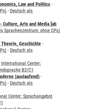
nomics, Law and Politics
-
CPs)
-
Deutsch als
 Culture, Arts and Media [ab
als Sprachenzentrum; ohne CPs)
 Theorie, Geschichte
-
CPs)
-
Deutsch als
-
International Center:
emdsprache B2/C1
oderne (auslaufend)
-
CPs)
-
Deutsch als
ional Center: Sprachangebot
C1