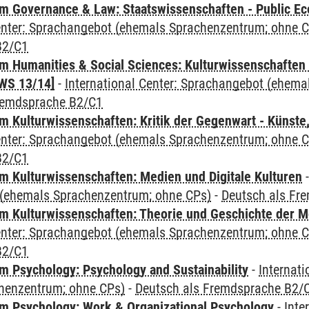
 Governance & Law: Staatswissenschaften - Public Eco
Center: Sprachangebot (ehemals Sprachenzentrum; ohne 
B2/C1
 Humanities & Social Sciences: Kulturwissenschaften -
WS 13/14]
-
International Center: Sprachangebot (ehem
remdsprache B2/C1
 Kulturwissenschaften: Kritik der Gegenwart - Künste,
Center: Sprachangebot (ehemals Sprachenzentrum; ohne 
B2/C1
 Kulturwissenschaften: Medien und Digitale Kulturen
(ehemals Sprachenzentrum; ohne CPs)
-
Deutsch als Fr
 Kulturwissenschaften: Theorie und Geschichte der M
Center: Sprachangebot (ehemals Sprachenzentrum; ohne 
B2/C1
 Psychology: Psychology and Sustainability
-
Internat
henzentrum; ohne CPs)
-
Deutsch als Fremdsprache B2/
 Psychology: Work & Organizational Psychology
-
Inte