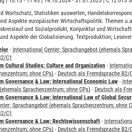
ag | 10:15 - 11:45 | 14.10.2024 - 31.01.2025 | C 12.015
 Wortschatz, Statistiken auswerten, Handelskorrespon
und Aspekte europäischer Wirtschaftspolitik. Themen u.
skreislauf und Sozialprodukt, Konjunktur und Wirtschaft
nd Aspekte der Globalisierung. Textproduktion; Lesevers
elor
-
International Center: Sprachangebot (ehemals Sp
B2/C1
 Cultural Studies: Culture and Organization
-
Internati
henzentrum; ohne CPs)
-
Deutsch als Fremdsprache B2/
 Governance & Law: International Economic Law
-
Inte
(ehemals Sprachenzentrum; ohne CPs)
-
Deutsch als Fr
 Governance & Law: International Law of Global Secur
Center: Sprachangebot (ehemals Sprachenzentrum; ohne 
B2/C1
m Governance & Law: Rechtswissenschaft
-
Internation
henzentrum; ohne CPs)
-
Deutsch als Fremdsprache B2/