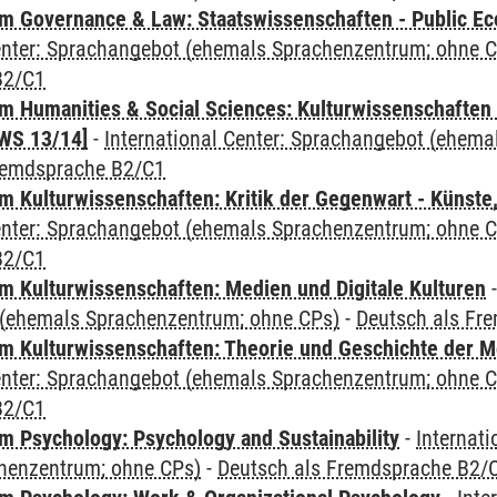
 Governance & Law: Staatswissenschaften - Public Eco
Center: Sprachangebot (ehemals Sprachenzentrum; ohne 
B2/C1
 Humanities & Social Sciences: Kulturwissenschaften -
WS 13/14]
-
International Center: Sprachangebot (ehem
remdsprache B2/C1
 Kulturwissenschaften: Kritik der Gegenwart - Künste,
Center: Sprachangebot (ehemals Sprachenzentrum; ohne 
B2/C1
 Kulturwissenschaften: Medien und Digitale Kulturen
(ehemals Sprachenzentrum; ohne CPs)
-
Deutsch als Fr
 Kulturwissenschaften: Theorie und Geschichte der M
Center: Sprachangebot (ehemals Sprachenzentrum; ohne 
B2/C1
 Psychology: Psychology and Sustainability
-
Internat
henzentrum; ohne CPs)
-
Deutsch als Fremdsprache B2/