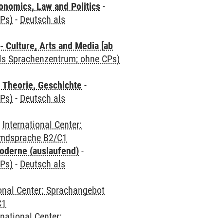
nomics, Law and Politics
-
CPs)
-
Deutsch als
 Culture, Arts and Media [ab
als Sprachenzentrum; ohne CPs)
 Theorie, Geschichte
-
CPs)
-
Deutsch als
-
International Center:
emdsprache B2/C1
oderne (auslaufend)
-
CPs)
-
Deutsch als
ional Center: Sprachangebot
C1
rnational Center: