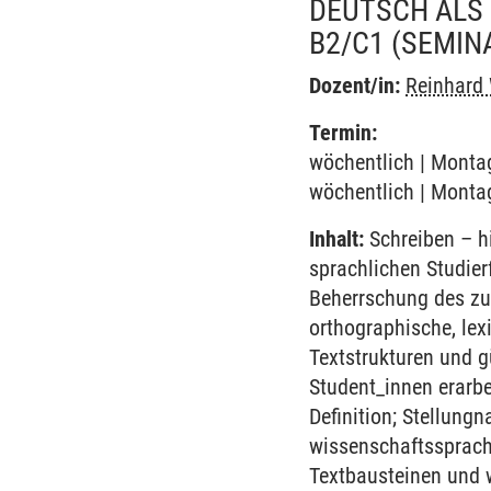
DEUTSCH ALS
B2/C1
(SEMIN
Dozent/in:
Reinhard
Termin:
wöchentlich | Montag
wöchentlich | Montag
Inhalt:
Schreiben – hi
sprachlichen Studier
Beherrschung des zu
orthographische, lex
Textstrukturen und g
Student_innen erarb
Definition; Stellun
wissenschaftssprachl
Textbausteinen und w