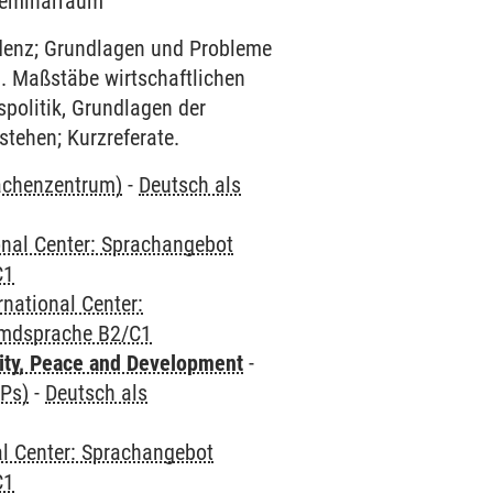
 Seminarraum
denz; Grundlagen und Probleme
a. Maßstäbe wirtschaftlichen
spolitik, Grundlagen der
tehen; Kurzreferate.
rachenzentrum)
-
Deutsch als
onal Center: Sprachangebot
C1
rnational Center:
emdsprache B2/C1
ity, Peace and Development
-
CPs)
-
Deutsch als
al Center: Sprachangebot
C1