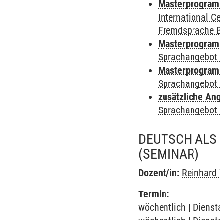
Masterprogramm 
International 
Fremdsprache 
Masterprogramm
Sprachangebot 
Masterprogramm
Sprachangebot 
zusätzliche An
Sprachangebot 
DEUTSCH ALS
(SEMINAR)
Dozent/in:
Reinhard
Termin:
wöchentlich | Dienst