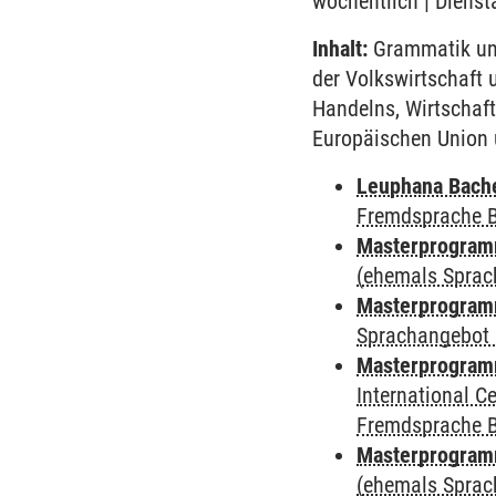
wöchentlich | Dienst
Inhalt:
Grammatik und
der Volkswirtschaft 
Handelns, Wirtschaft
Europäischen Union u
Leuphana Bach
Fremdsprache 
Masterprogramm
(ehemals Sprac
Masterprogramm
Sprachangebot 
Masterprogramm
International 
Fremdsprache 
Masterprogram
(ehemals Sprac