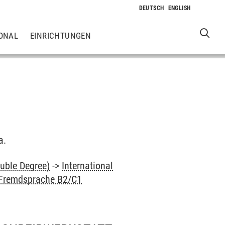
ONAL
EINRICHTUNGEN
a.
uble Degree)
->
International
 Fremdsprache B2/C1