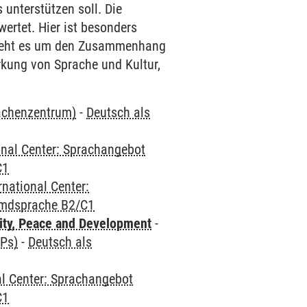
unterstützen soll. Die
ertet. Hier ist besonders
 geht es um den Zusammenhang
kung von Sprache und Kultur,
rachenzentrum)
-
Deutsch als
onal Center: Sprachangebot
C1
rnational Center:
emdsprache B2/C1
ity, Peace and Development
-
CPs)
-
Deutsch als
al Center: Sprachangebot
C1