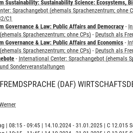
Sustainability: Sustainability Science: Ecosystems, Bi
Center: Sprachangebot (ehemals Sprachenzentrum; ohne 
B2/C1
 Governance & Law: Public Affairs and Democracy
-
In
(ehemals Sprachenzentrum; ohne CPs)
-
Deutsch als Fr
 Governance & Law: Public Affairs and Economics
-
In
(ehemals Sprachenzentrum; ohne CPs)
-
Deutsch als Fr
gebote
-
International Center: Sprachangebot (ehemals 
und Sonderveranstaltungen
 FREMDSPRACHE (DAF) WIRTSCHAFTSD
 Werner
ag | 08:15 - 09:45 | 14.10.2024 - 31.01.2025 | C 12.015