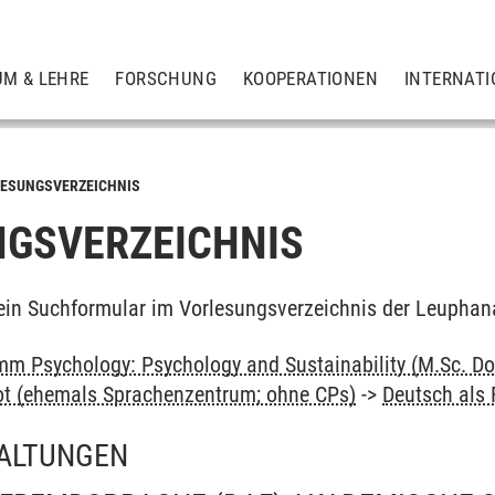
UM & LEHRE
FORSCHUNG
KOOPERATIONEN
INTERNATI
ESUNGSVERZEICHNIS
GSVERZEICHNIS
ein Suchformular im Vorlesungsverzeichnis der Leuphan
m Psychology: Psychology and Sustainability (M.Sc. Do
ot (ehemals Sprachenzentrum; ohne CPs)
->
Deutsch als
ALTUNGEN