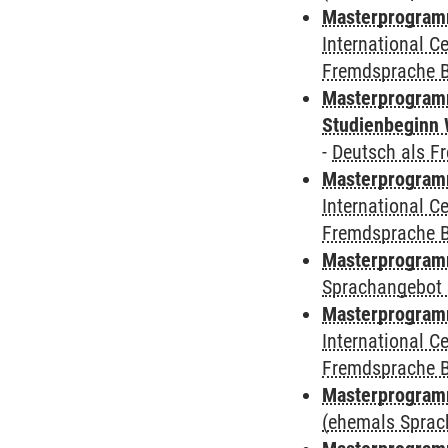
Masterprogramm
International 
Fremdsprache 
Masterprogramm
Studienbeginn 
-
Deutsch als F
Masterprogramm
International 
Fremdsprache 
Masterprogramm
Sprachangebot 
Masterprogramm
International 
Fremdsprache 
Masterprogramm
(ehemals Sprac