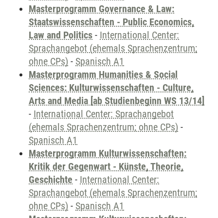
Masterprogramm Governance & Law:
Staatswissenschaften - Public Economics,
Law and Politics
-
International Center:
Sprachangebot (ehemals Sprachenzentrum;
ohne CPs)
-
Spanisch A1
Masterprogramm Humanities & Social
Sciences: Kulturwissenschaften - Culture,
Arts and Media [ab Studienbeginn WS 13/14]
-
International Center: Sprachangebot
(ehemals Sprachenzentrum; ohne CPs)
-
Spanisch A1
Masterprogramm Kulturwissenschaften:
Kritik der Gegenwart - Künste, Theorie,
Geschichte
-
International Center:
Sprachangebot (ehemals Sprachenzentrum;
ohne CPs)
-
Spanisch A1