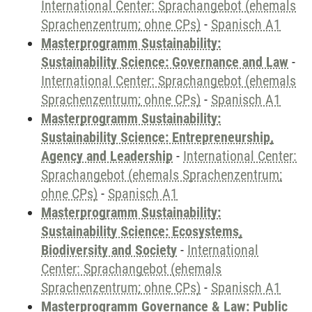
International Center: Sprachangebot (ehemals
Sprachenzentrum; ohne CPs)
-
Spanisch A1
Masterprogramm Sustainability:
Sustainability Science: Governance and Law
-
International Center: Sprachangebot (ehemals
Sprachenzentrum; ohne CPs)
-
Spanisch A1
Masterprogramm Sustainability:
Sustainability Science: Entrepreneurship,
Agency and Leadership
-
International Center:
Sprachangebot (ehemals Sprachenzentrum;
ohne CPs)
-
Spanisch A1
Masterprogramm Sustainability:
Sustainability Science: Ecosystems,
Biodiversity and Society
-
International
Center: Sprachangebot (ehemals
Sprachenzentrum; ohne CPs)
-
Spanisch A1
Masterprogramm Governance & Law: Public