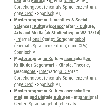
Law and Politics
-
International Center:
Sprachangebot (ehemals Sprachenzentrum;
ohne CPs)
-
Spanisch A1
Masterprogramm Humanities & Social
Sciences: Kulturwissenschaften - Culture,
Arts and Media [ab Studienbeginn WS 13/14]
-
International Center: Sprachangebot
(ehemals Sprachenzentrum; ohne CPs)
-
Spanisch A1
Masterprogramm Kulturwissenschaften:
Kritik der Gegenwart - Künste, Theorie,
Geschichte
-
International Center:
Sprachangebot (ehemals Sprachenzentrum;
ohne CPs)
-
Spanisch A1
Masterprogramm Kulturwissenschaften:
Medien und Digitale Kulturen
-
International
Center: Sprachangebot (ehemals