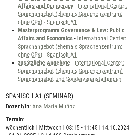
Affairs and Democracy
-
International Center:
Sprachangebot (ehemals Sprachenzentrum;
ohne CPs)
-
Spanisch A1
Masterprogramm Governance & Law: Public
Affairs and Economics
-
International Center:
Sprachangebot (ehemals Sprachenzentrum;
ohne CPs)
-
Spanisch A1
zusätzliche Angebote
-
International Center:
Sprachangebot (ehemals Sprachenzentrum)
-
Sprachangebot und Sonderveranstaltungen
SPANISCH A1
(SEMINAR)
Dozent/in:
Ana María Muñoz
Termin:
wöchentlich | Mittwoch | 08:15 - 11:45 | 14.10.2024