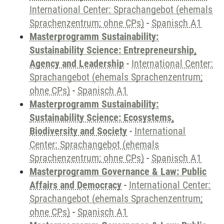
International Center: Sprachangebot (ehemals
Sprachenzentrum; ohne CPs)
-
Spanisch A1
Masterprogramm Sustainability:
Sustainability Science: Entrepreneurship,
Agency and Leadership
-
International Center:
Sprachangebot (ehemals Sprachenzentrum;
ohne CPs)
-
Spanisch A1
Masterprogramm Sustainability:
Sustainability Science: Ecosystems,
Biodiversity and Society
-
International
Center: Sprachangebot (ehemals
Sprachenzentrum; ohne CPs)
-
Spanisch A1
Masterprogramm Governance & Law: Public
Affairs and Democracy
-
International Center:
Sprachangebot (ehemals Sprachenzentrum;
ohne CPs)
-
Spanisch A1