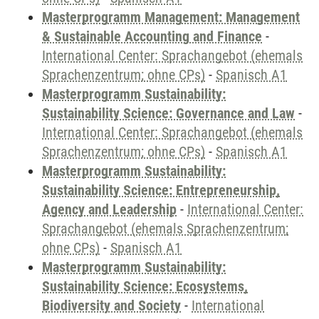
Masterprogramm Management: Management
& Sustainable Accounting and Finance
-
International Center: Sprachangebot (ehemals
Sprachenzentrum; ohne CPs)
-
Spanisch A1
Masterprogramm Sustainability:
Sustainability Science: Governance and Law
-
International Center: Sprachangebot (ehemals
Sprachenzentrum; ohne CPs)
-
Spanisch A1
Masterprogramm Sustainability:
Sustainability Science: Entrepreneurship,
Agency and Leadership
-
International Center:
Sprachangebot (ehemals Sprachenzentrum;
ohne CPs)
-
Spanisch A1
Masterprogramm Sustainability:
Sustainability Science: Ecosystems,
Biodiversity and Society
-
International