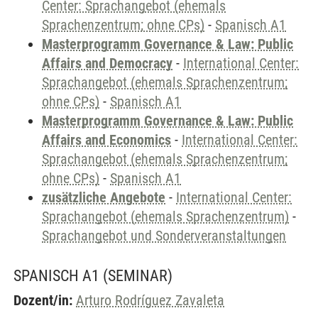
Center: Sprachangebot (ehemals
Sprachenzentrum; ohne CPs)
-
Spanisch A1
Masterprogramm Governance & Law: Public
Affairs and Democracy
-
International Center:
Sprachangebot (ehemals Sprachenzentrum;
ohne CPs)
-
Spanisch A1
Masterprogramm Governance & Law: Public
Affairs and Economics
-
International Center:
Sprachangebot (ehemals Sprachenzentrum;
ohne CPs)
-
Spanisch A1
zusätzliche Angebote
-
International Center:
Sprachangebot (ehemals Sprachenzentrum)
-
Sprachangebot und Sonderveranstaltungen
SPANISCH A1
(SEMINAR)
Dozent/in:
Arturo Rodríguez Zavaleta