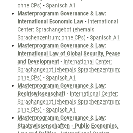
ohne CPs)
-
Spanisch A1
Masterprogramm Governance & Law:
International Economic Law
-
International
Center: Sprachangebot (ehemals
Sprachenzentrum; ohne CPs)
-
Spanisch A1
Masterprogramm Governance & Law:
International Law of Global Security, Peace
and Development
-
International Center:
Sprachangebot (ehemals Sprachenzentrum;
ohne CPs)
-
Spanisch A1
Masterprogramm Governance & Law:
Rechtswissenschaft
-
International Center:
Sprachangebot (ehemals Sprachenzentrum;
ohne CPs)
-
Spanisch A1
Masterprogramm Governance & Law:
Staatswissenschaften - Public Economics,