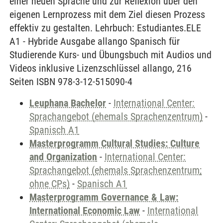
einer neuen Sprache und zur Reflexion über den
eigenen Lernprozess mit dem Ziel diesen Prozess
effektiv zu gestalten. Lehrbuch: Estudiantes.ELE
A1 - Hybride Ausgabe allango Spanisch für
Studierende Kurs- und Übungsbuch mit Audios und
Videos inklusive Lizenzschlüssel allango, 216
Seiten ISBN 978-3-12-515090-4
Leuphana Bachelor
-
International Center:
Sprachangebot (ehemals Sprachenzentrum)
-
Spanisch A1
Masterprogramm Cultural Studies: Culture
and Organization
-
International Center:
Sprachangebot (ehemals Sprachenzentrum;
ohne CPs)
-
Spanisch A1
Masterprogramm Governance & Law:
International Economic Law
-
International