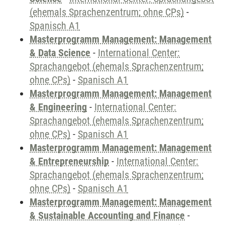
(ehemals Sprachenzentrum; ohne CPs)
-
Spanisch A1
Masterprogramm Management: Management
& Data Science
-
International Center:
Sprachangebot (ehemals Sprachenzentrum;
ohne CPs)
-
Spanisch A1
Masterprogramm Management: Management
& Engineering
-
International Center:
Sprachangebot (ehemals Sprachenzentrum;
ohne CPs)
-
Spanisch A1
Masterprogramm Management: Management
& Entrepreneurship
-
International Center:
Sprachangebot (ehemals Sprachenzentrum;
ohne CPs)
-
Spanisch A1
Masterprogramm Management: Management
& Sustainable Accounting and Finance
-