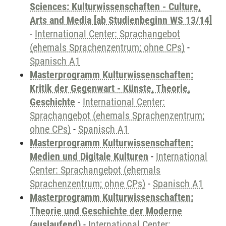
Sciences: Kulturwissenschaften - Culture,
Arts and Media [ab Studienbeginn WS 13/14]
-
International Center: Sprachangebot
(ehemals Sprachenzentrum; ohne CPs)
-
Spanisch A1
Masterprogramm Kulturwissenschaften:
Kritik der Gegenwart - Künste, Theorie,
Geschichte
-
International Center:
Sprachangebot (ehemals Sprachenzentrum;
ohne CPs)
-
Spanisch A1
Masterprogramm Kulturwissenschaften:
Medien und Digitale Kulturen
-
International
Center: Sprachangebot (ehemals
Sprachenzentrum; ohne CPs)
-
Spanisch A1
Masterprogramm Kulturwissenschaften:
Theorie und Geschichte der Moderne
(auslaufend)
-
International Center: