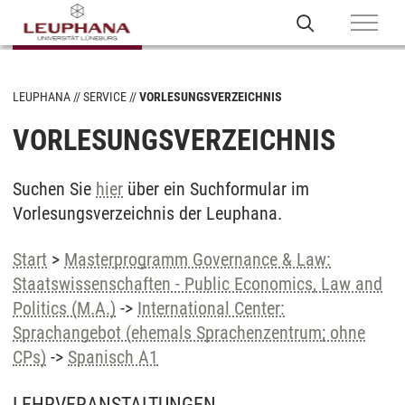
LEUPHANA
SERVICE
VORLESUNGSVERZEICHNIS
VORLESUNGSVERZEICHNIS
Suchen Sie
hier
über ein Suchformular im
Vorlesungsverzeichnis der Leuphana.
Start
>
Masterprogramm Governance & Law:
Staatswissenschaften - Public Economics, Law and
Politics (M.A.)
->
International Center:
Sprachangebot (ehemals Sprachenzentrum; ohne
CPs)
->
Spanisch A1
LEHRVERANSTALTUNGEN