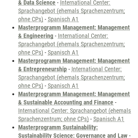
& Data Science
-
International Center:
Sprachangebot (ehemals Sprachenzentrum;
ohne CPs)
-
Spanisch A1
Masterprogramm Management: Management
& Engineering
-
International Center:
Sprachangebot (ehemals Sprachenzentrum;
ohne CPs)
-
Spanisch A1
Masterprogramm Management: Management
& Entrepreneurship
-
International Center:
Sprachangebot (ehemals Sprachenzentrum;
ohne CPs)
-
Spanisch A1
Masterprogramm Management: Management
& Sustainable Accounting and Finance
-
International Center: Sprachangebot (ehemals
Sprachenzentrum; ohne CPs)
-
Spanisch A1
Masterprogramm Sustainability:
Sustainability Science: Governance and Law
-