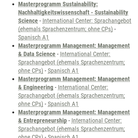
Masterprogramm Sustainability:
Nachhaltigkeitswissenschaft - Sustainability
Science
-
International Center: Sprachangebot
(ehemals Sprachenzentrum; ohne CPs)
-
Spanisch A1
Masterprogramm Management: Management
& Data Science
-
International Center:
Sprachangebot (ehemals Sprachenzentrum;
ohne CPs)
-
Spanisch A1
Masterprogramm Management: Management
& Engineering
-
International Center:
Sprachangebot (ehemals Sprachenzentrum;
ohne CPs)
-
Spanisch A1
Masterprogramm Management: Management
& Entrepreneurship
-
International Center:
Sprachangebot (ehemals Sprachenzentrum;
ohne CPs)
-
Spanisch A1