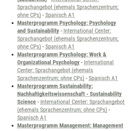
Sprachangebot (ehemals Sprachenzentrum;
ohne CPs)
-
Spanisch A1
Masterprogramm Psychology: Psychology
and Sustainability
-
International Center:
Sprachangebot (ehemals Sprachenzentrum;
ohne CPs)
-
Spanisch A1
Masterprogramm Psychology: Work &
Organizational Psychology
-
International
Center: Sprachangebot (ehemals
Sprachenzentrum; ohne CPs)
-
Spanisch A1
Masterprogramm Sustainability:
Nachhaltigkeitswissenschaft - Sustainability
Science
-
International Center: Sprachangebot
(ehemals Sprachenzentrum; ohne CPs)
-
Spanisch A1
Masterprogramm Management: Management