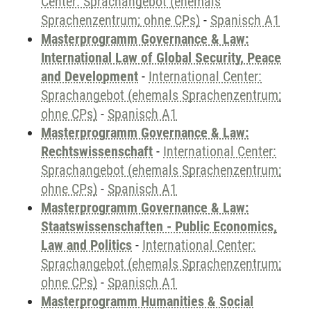
Center: Sprachangebot (ehemals
Sprachenzentrum; ohne CPs)
-
Spanisch A1
Masterprogramm Governance & Law:
International Law of Global Security, Peace
and Development
-
International Center:
Sprachangebot (ehemals Sprachenzentrum;
ohne CPs)
-
Spanisch A1
Masterprogramm Governance & Law:
Rechtswissenschaft
-
International Center:
Sprachangebot (ehemals Sprachenzentrum;
ohne CPs)
-
Spanisch A1
Masterprogramm Governance & Law:
Staatswissenschaften - Public Economics,
Law and Politics
-
International Center:
Sprachangebot (ehemals Sprachenzentrum;
ohne CPs)
-
Spanisch A1
Masterprogramm Humanities & Social