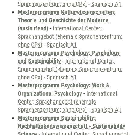
Sprachenzentrum; ohne CPs)
-
Spanisch A1
Masterprogramm Kulturwissenschaften:
Theorie und Geschichte der Moderne
(auslaufend)
-
International Center:
Sprachangebot (ehemals Sprachenzentrum;
ohne CPs)
-
Spanisch A1
Masterprogramm Psychology: Psychology
and Sustainability
-
International Center:
Sprachangebot (ehemals Sprachenzentrum;
ohne CPs)
-
Spanisch A1
Masterprogramm Psychology: Work &
Organizational Psychology
-
International
Center: Sprachangebot (ehemals
Sprachenzentrum; ohne CPs)
-
Spanisch A1
Masterprogramm Sustainability:
Nachhaltigkeitswissenschaft - Sustainability
Science
-
International Center: Sprachangebot