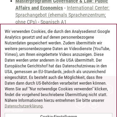
Masterprogramm Governance & Law: Public
Affairs and Economics
-
International Center:
Sprachangebot (ehemals Sprachenzentrum;
ohne CPs)
-
Spanisch A1
zusätzliche Angebote
-
International Center:
Wir verwenden Cookies, die durch den Analysedienst Google
Sprachangebot (ehemals Sprachenzentrum)
-
Analytics gesetzt und auf denen personenbezogene
Sprachangebot und Sonderveranstaltungen
Nutzerdaten gespeichert werden. Zudem übermitteln wir
weitere personenbezogene Daten an Videodienste (YouTube,
Vimeo), um Ihnen eingebettete Videos anzuzeigen. Diese
Daten werden unter anderem in die USA übermittelt. Der
Europäische Gerichtshof hat das Datenschutzniveau in den
Timo Leder
/
30.06.2024
USA, gemessen an EU-Standards, jedoch als unzureichend
eingeschätzt. Es besteht auch die Möglichkeit, dass Ihre
Daten dann durch US-Behörden verarbeitet werden können.
KONTAKT
Wenn Sie auf "Nur notwendige Cookies verwenden" klicken,
findet die vorgehend beschriebene Übermittlung nicht statt.
LEUPHANA ALS ARBEITGEBER
Nähere Informationen hierzu entnehmen Sie bitte unserer
INTRANET
Datenschutzerklärung
.
IMPRESSUM
Cookie-Einstellungen