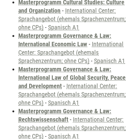
Masterprogramm Cultural Studies: Culture
and Organization
-
International Center:
Sprachangebot (ehemals Sprachenzentrum;
ohne CPs)
-
Spanisch A1
Masterprogramm Governance & Law:
International Economic Law
-
International
Center: Sprachangebot (ehemals
Sprachenzentrum; ohne CPs)
-
Spanisch A1
Masterprogramm Governance & Law:
International Law of Global Security, Peace
and Development
-
International Center:
Sprachangebot (ehemals Sprachenzentrum;
ohne CPs)
-
Spanisch A1
Masterprogramm Governance & Law:
Rechtswissenschaft
-
International Center:
Sprachangebot (ehemals Sprachenzentrum;
ohne CPs)
-
Spanisch A1