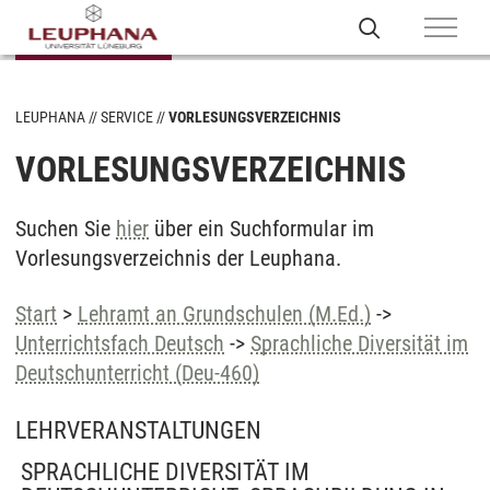
LEUPHANA
SERVICE
VORLESUNGSVERZEICHNIS
VORLESUNGSVERZEICHNIS
Suchen Sie
hier
über ein Suchformular im
Vorlesungsverzeichnis der Leuphana.
Start
>
Lehramt an Grundschulen (M.Ed.)
->
Unterrichtsfach Deutsch
->
Sprachliche Diversität im
Deutschunterricht (Deu-460)
LEHRVERANSTALTUNGEN
SPRACHLICHE DIVERSITÄT IM