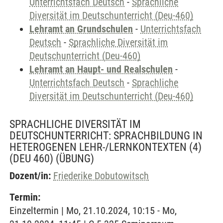
Unterrichtsfach Deutsch
-
Sprachliche
Diversität im Deutschunterricht (Deu-460)
Lehramt an Grundschulen
-
Unterrichtsfach
Deutsch
-
Sprachliche Diversität im
Deutschunterricht (Deu-460)
Lehramt an Haupt- und Realschulen
-
Unterrichtsfach Deutsch
-
Sprachliche
Diversität im Deutschunterricht (Deu-460)
SPRACHLICHE DIVERSITÄT IM
DEUTSCHUNTERRICHT: SPRACHBILDUNG IN
HETEROGENEN LEHR-/LERNKONTEXTEN (4)
(DEU 460)
(ÜBUNG)
Dozent/in:
Friederike Dobutowitsch
Termin:
Einzeltermin | Mo, 21.10.2024, 10:15 - Mo,