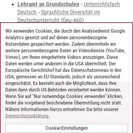
Lehramt an Grundschulen
-
Unterrichtsfach
Deutsch
-
Sprachliche Diversität im
Deutschunterricht (Deu-460)
Lehramt an Haupt- und Realschulen
-
Wir verwenden Cookies, die durch den Analysedienst Google
Unterrichtsfach Deutsch
-
Sprachliche
Analytics gesetzt und auf denen personenbezogene
Diversität im Deutschunterricht (Deu-460)
Nutzerdaten gespeichert werden. Zudem übermitteln wir
weitere personenbezogene Daten an Videodienste (YouTube,
Vimeo), um Ihnen eingebettete Videos anzuzeigen. Diese
Daten werden unter anderem in die USA übermittelt. Der
Europäische Gerichtshof hat das Datenschutzniveau in den
Timo Leder
/
30.06.2024
USA, gemessen an EU-Standards, jedoch als unzureichend
eingeschätzt. Es besteht auch die Möglichkeit, dass Ihre
Daten dann durch US-Behörden verarbeitet werden können.
KONTAKT
Wenn Sie auf "Nur notwendige Cookies verwenden" klicken,
findet die vorgehend beschriebene Übermittlung nicht statt.
LEUPHANA ALS ARBEITGEBER
Nähere Informationen hierzu entnehmen Sie bitte unserer
INTRANET
Datenschutzerklärung
.
IMPRESSUM
Cookie-Einstellungen
DATENSCHUTZ