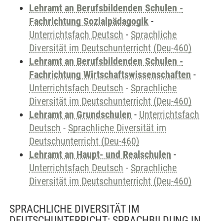
Lehramt an Berufsbildenden Schulen -
Fachrichtung Sozialpädagogik
-
Unterrichtsfach Deutsch
-
Sprachliche
Diversität im Deutschunterricht (Deu-460)
Lehramt an Berufsbildenden Schulen -
Fachrichtung Wirtschaftswissenschaften
-
Unterrichtsfach Deutsch
-
Sprachliche
Diversität im Deutschunterricht (Deu-460)
Lehramt an Grundschulen
-
Unterrichtsfach
Deutsch
-
Sprachliche Diversität im
Deutschunterricht (Deu-460)
Lehramt an Haupt- und Realschulen
-
Unterrichtsfach Deutsch
-
Sprachliche
Diversität im Deutschunterricht (Deu-460)
SPRACHLICHE DIVERSITÄT IM
DEUTSCHUNTERRICHT: SPRACHBILDUNG IN