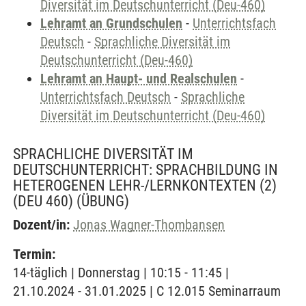
Diversität im Deutschunterricht (Deu-460)
Lehramt an Grundschulen
-
Unterrichtsfach
Deutsch
-
Sprachliche Diversität im
Deutschunterricht (Deu-460)
Lehramt an Haupt- und Realschulen
-
Unterrichtsfach Deutsch
-
Sprachliche
Diversität im Deutschunterricht (Deu-460)
SPRACHLICHE DIVERSITÄT IM
DEUTSCHUNTERRICHT: SPRACHBILDUNG IN
HETEROGENEN LEHR-/LERNKONTEXTEN (2)
(DEU 460)
(ÜBUNG)
Dozent/in:
Jonas Wagner-Thombansen
Termin:
14-täglich | Donnerstag | 10:15 - 11:45 |
21.10.2024 - 31.01.2025 | C 12.015 Seminarraum