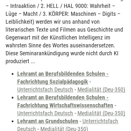
– Intraaktion / 2. HELL / HAL 9000: Wahrheit –
Lüge – Macht / 3. KÖRPER: Maschinen – Digits –
Leiblichkeit) werden wir uns anhand von
literarischen Texte und Filmen aus Geschichte und
Gegenwart mit der Künstlichen Intelligenz im
wahrsten Sinne des Wortes auseinandersetzen.
Diese Seminarankündigung wurde nicht durch KI
produziert ...
Lehramt an Berufsbildenden Schulen -
Fachrichtung Sozialpädagogik
-
Unterrichtsfach Deutsch
-
Medialität (Deu-350)
Lehramt an Berufsbildenden Schulen -
Fachrichtung Wirtschaftswissenschaften
-
Unterrichtsfach Deutsch
-
Medialität (Deu-350)
Lehramt an Grundschulen
-
Unterrichtsfach
Deutsch
-
Medialität (Deu-350)