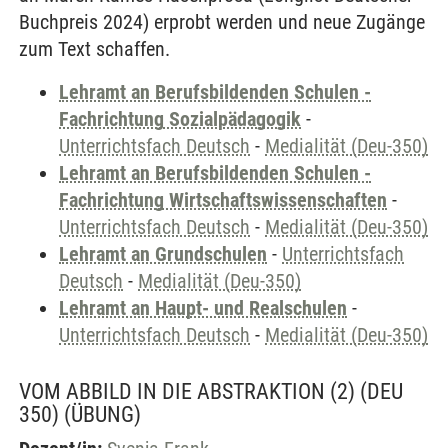
Buchpreis 2024) erprobt werden und neue Zugänge
zum Text schaffen.
Lehramt an Berufsbildenden Schulen -
Fachrichtung Sozialpädagogik
-
Unterrichtsfach Deutsch
-
Medialität (Deu-350)
Lehramt an Berufsbildenden Schulen -
Fachrichtung Wirtschaftswissenschaften
-
Unterrichtsfach Deutsch
-
Medialität (Deu-350)
Lehramt an Grundschulen
-
Unterrichtsfach
Deutsch
-
Medialität (Deu-350)
Lehramt an Haupt- und Realschulen
-
Unterrichtsfach Deutsch
-
Medialität (Deu-350)
VOM ABBILD IN DIE ABSTRAKTION (2) (DEU
350)
(ÜBUNG)