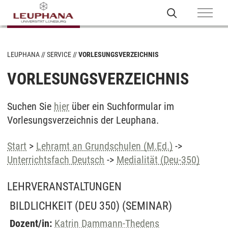
LEUPHANA
SERVICE
VORLESUNGSVERZEICHNIS
VORLESUNGSVERZEICHNIS
Suchen Sie
hier
über ein Suchformular im
Vorlesungsverzeichnis der Leuphana.
Start
>
Lehramt an Grundschulen (M.Ed.)
->
Unterrichtsfach Deutsch
->
Medialität (Deu-350)
LEHRVERANSTALTUNGEN
BILDLICHKEIT (DEU 350)
(SEMINAR)
Dozent/in:
Katrin Dammann-Thedens