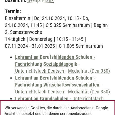
Dozent/in:
Svenja Frank
Termin:
Einzeltermin | Do, 24.10.2024, 10:15 - Do,
24.10.2024, 11:45 | C 5.325 Seminarraum | Beginn
2. Semesterwoche
14-täglich | Donnerstag | 10:15 - 11:45 |
07.11.2024 - 31.01.2025 | C 1.005 Seminarraum
Lehramt an Berufsbildenden Schulen -
Fachrichtung Sozialpädagogik
-
Unterrichtsfach Deutsch
-
Medialität (Deu-350)
Lehramt an Berufsbildenden Schulen -
Fachrichtung Wirtschaftswissenschaften
-
Unterrichtsfach Deutsch
-
Medialität (Deu-350)
Lehramt an Grundschulen
-
Unterrichtsfach
Deutsch
-
Medialität (Deu-350)
Wir verwenden Cookies, die durch den Analysedienst Google
Lehramt an Haupt- und Realschulen
-
Analytics gesetzt und auf denen personenbezogene