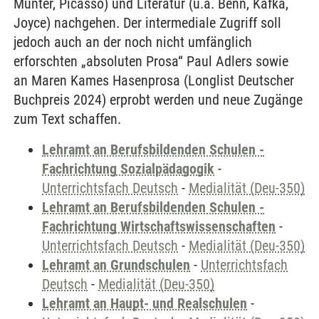
Münter, Picasso) und Literatur (u.a. Benn, Kafka,
Joyce) nachgehen. Der intermediale Zugriff soll
jedoch auch an der noch nicht umfänglich
erforschten „absoluten Prosa“ Paul Adlers sowie
an Maren Kames Hasenprosa (Longlist Deutscher
Buchpreis 2024) erprobt werden und neue Zugänge
zum Text schaffen.
Lehramt an Berufsbildenden Schulen -
Fachrichtung Sozialpädagogik
-
Unterrichtsfach Deutsch
-
Medialität (Deu-350)
Lehramt an Berufsbildenden Schulen -
Fachrichtung Wirtschaftswissenschaften
-
Unterrichtsfach Deutsch
-
Medialität (Deu-350)
Lehramt an Grundschulen
-
Unterrichtsfach
Deutsch
-
Medialität (Deu-350)
Lehramt an Haupt- und Realschulen
-