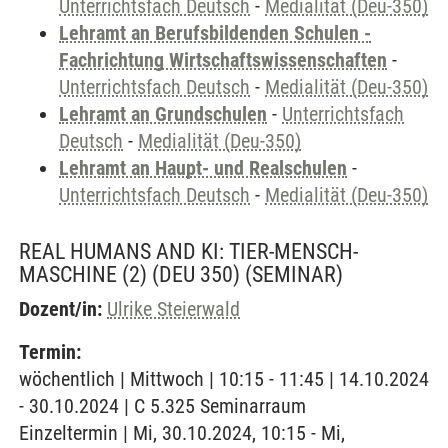
Unterrichtsfach Deutsch
-
Medialität (Deu-350)
Lehramt an Berufsbildenden Schulen -
Fachrichtung Wirtschaftswissenschaften
-
Unterrichtsfach Deutsch
-
Medialität (Deu-350)
Lehramt an Grundschulen
-
Unterrichtsfach
Deutsch
-
Medialität (Deu-350)
Lehramt an Haupt- und Realschulen
-
Unterrichtsfach Deutsch
-
Medialität (Deu-350)
REAL HUMANS AND KI: TIER-MENSCH-
MASCHINE (2) (DEU 350)
(SEMINAR)
Dozent/in:
Ulrike Steierwald
Termin:
wöchentlich | Mittwoch | 10:15 - 11:45 | 14.10.2024
- 30.10.2024 | C 5.325 Seminarraum
Einzeltermin | Mi, 30.10.2024, 10:15 - Mi,