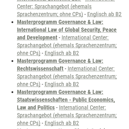
Center: Sprachangebot (ehemals
Sprachenzentrum; ohne CPs)
-
Englisch ab B2
Masterprogramm Governance & Law:
International Law of Global Security, Peace
and Development
-
International Center:
Sprachangebot (ehemals Sprachenzentrum;
ohne CPs)
-
Englisch ab B2
Masterprogramm Governance & Law:
Rechtswissenschaft
-
International Center:
Sprachangebot (ehemals Sprachenzentrum;
ohne CPs)
-
Englisch ab B2
Masterprogramm Governance & Law:
Staatswissenschaften - Public Economics,
Law and Politics
-
International Center:
Sprachangebot (ehemals Sprachenzentrum;
ohne CPs)
-
Englisch ab B2