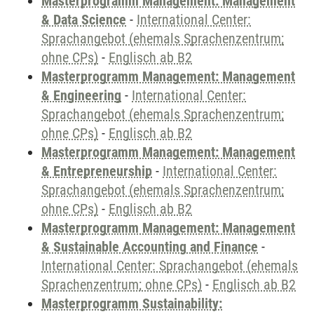
Masterprogramm Management: Management
& Data Science
-
International Center:
Sprachangebot (ehemals Sprachenzentrum;
ohne CPs)
-
Englisch ab B2
Masterprogramm Management: Management
& Engineering
-
International Center:
Sprachangebot (ehemals Sprachenzentrum;
ohne CPs)
-
Englisch ab B2
Masterprogramm Management: Management
& Entrepreneurship
-
International Center:
Sprachangebot (ehemals Sprachenzentrum;
ohne CPs)
-
Englisch ab B2
Masterprogramm Management: Management
& Sustainable Accounting and Finance
-
International Center: Sprachangebot (ehemals
Sprachenzentrum; ohne CPs)
-
Englisch ab B2
Masterprogramm Sustainability: