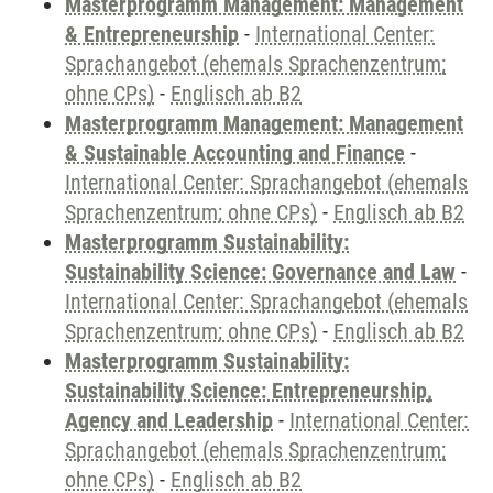
Masterprogramm Management: Management
& Entrepreneurship
-
International Center:
Sprachangebot (ehemals Sprachenzentrum;
ohne CPs)
-
Englisch ab B2
Masterprogramm Management: Management
& Sustainable Accounting and Finance
-
International Center: Sprachangebot (ehemals
Sprachenzentrum; ohne CPs)
-
Englisch ab B2
Masterprogramm Sustainability:
Sustainability Science: Governance and Law
-
International Center: Sprachangebot (ehemals
Sprachenzentrum; ohne CPs)
-
Englisch ab B2
Masterprogramm Sustainability:
Sustainability Science: Entrepreneurship,
Agency and Leadership
-
International Center:
Sprachangebot (ehemals Sprachenzentrum;
ohne CPs)
-
Englisch ab B2