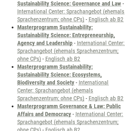
Sustainability Science: Governance and Law
-
International Center: Sprachangebot (ehemals
Sprachenzentrum; ohne CPs)
-
Englisch ab B2
Masterprogramm Sustainability:
Sustainability Science: Entrepreneurship,
Agency and Leadership
-
International Center:
Sprachangebot (ehemals Sprachenzentrum;
ohne CPs)
-
Englisch ab B2
Masterprogramm Sustainability:
Sustainability Science: Ecosystems,
Biodiversity and Society
-
International
Center: Sprachangebot (ehemals
Sprachenzentrum; ohne CPs)
-
Englisch ab B2
Masterprogramm Governance & Law: Public
Affairs and Democracy
-
International Center:
Sprachangebot (ehemals Sprachenzentrum;
ohne CPs)
-
Englisch ab B2