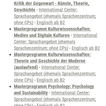
Kritik der Gegenwart - Künste, Theorie,
Geschichte
-
International Center:
Sprachangebot (ehemals Sprachenzentrum;
ohne CPs)
-
Englisch ab B2
Masterprogramm Kulturwissenschaften:
Medien und Digitale Kulturen
-
International
Center: Sprachangebot (ehemals
Sprachenzentrum; ohne CPs)
-
Englisch ab B2
Masterprogramm Kulturwissenschaften:
Theorie und Geschichte der Moderne
(auslaufend)
-
International Center:
Sprachangebot (ehemals Sprachenzentrum;
ohne CPs)
-
Englisch ab B2
Masterprogramm Psychology: Psychology
and Sustainability
-
International Center:
Sprachangebot (ehemals Sprachenzentrum;
ohne CPs)
-
Englisch ab B2