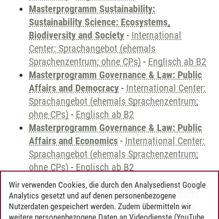
Masterprogramm Sustainability:
Sustainability Science: Ecosystems,
Biodiversity and Society
-
International
Center: Sprachangebot (ehemals
Sprachenzentrum; ohne CPs)
-
Englisch ab B2
Masterprogramm Governance & Law: Public
Affairs and Democracy
-
International Center:
Sprachangebot (ehemals Sprachenzentrum;
ohne CPs)
-
Englisch ab B2
Masterprogramm Governance & Law: Public
Affairs and Economics
-
International Center:
Sprachangebot (ehemals Sprachenzentrum;
ohne CPs)
-
Englisch ab B2
zusätzliche Angebote
-
International Center:
Wir verwenden Cookies, die durch den Analysedienst Google
Sprachangebot (ehemals Sprachenzentrum)
-
Analytics gesetzt und auf denen personenbezogene
Sprachangebot und Sonderveranstaltungen
Nutzerdaten gespeichert werden. Zudem übermitteln wir
weitere personenbezogene Daten an Videodienste (YouTube,