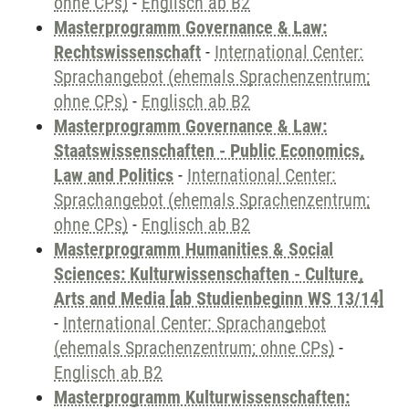
ohne CPs)
-
Englisch ab B2
Masterprogramm Governance & Law:
Rechtswissenschaft
-
International Center:
Sprachangebot (ehemals Sprachenzentrum;
ohne CPs)
-
Englisch ab B2
Masterprogramm Governance & Law:
Staatswissenschaften - Public Economics,
Law and Politics
-
International Center:
Sprachangebot (ehemals Sprachenzentrum;
ohne CPs)
-
Englisch ab B2
Masterprogramm Humanities & Social
Sciences: Kulturwissenschaften - Culture,
Arts and Media [ab Studienbeginn WS 13/14]
-
International Center: Sprachangebot
(ehemals Sprachenzentrum; ohne CPs)
-
Englisch ab B2
Masterprogramm Kulturwissenschaften: