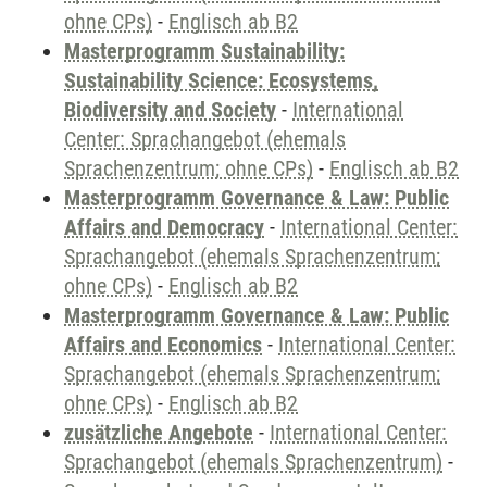
ohne CPs)
-
Englisch ab B2
Masterprogramm Sustainability:
Sustainability Science: Ecosystems,
Biodiversity and Society
-
International
Center: Sprachangebot (ehemals
Sprachenzentrum; ohne CPs)
-
Englisch ab B2
Masterprogramm Governance & Law: Public
Affairs and Democracy
-
International Center:
Sprachangebot (ehemals Sprachenzentrum;
ohne CPs)
-
Englisch ab B2
Masterprogramm Governance & Law: Public
Affairs and Economics
-
International Center:
Sprachangebot (ehemals Sprachenzentrum;
ohne CPs)
-
Englisch ab B2
zusätzliche Angebote
-
International Center:
Sprachangebot (ehemals Sprachenzentrum)
-