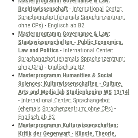
Masterprogramm Governance & Law:
Rechtswissenschaft
-
International Center:
Sprachangebot (ehemals Sprachenzentrum;
ohne CPs)
-
Englisch ab B2
Masterprogramm Governance & Law:
Staatswissenschaften - Public Economics,
Law and Politics
-
International Center:
Sprachangebot (ehemals Sprachenzentrum;
ohne CPs)
-
Englisch ab B2
Masterprogramm Humanities & Social
Sciences: Kulturwissenschaften - Culture,
Arts and Media [ab Studienbeginn WS 13/14]
-
International Center: Sprachangebot
(ehemals Sprachenzentrum; ohne CPs)
-
Englisch ab B2
Masterprogramm Kulturwissenschaften:
Kritik der Gegenwart - Künste, Theorie,