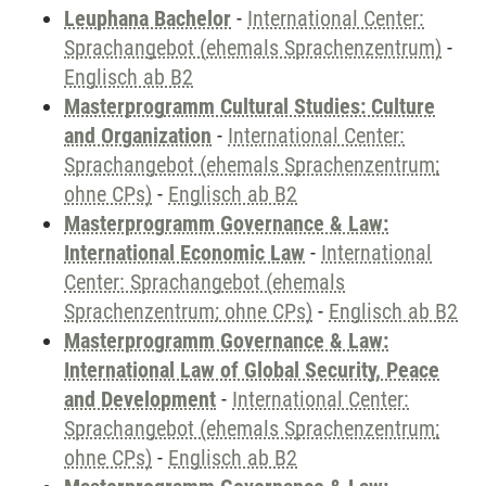
Leuphana Bachelor
-
International Center:
Sprachangebot (ehemals Sprachenzentrum)
-
Englisch ab B2
Masterprogramm Cultural Studies: Culture
and Organization
-
International Center:
Sprachangebot (ehemals Sprachenzentrum;
ohne CPs)
-
Englisch ab B2
Masterprogramm Governance & Law:
International Economic Law
-
International
Center: Sprachangebot (ehemals
Sprachenzentrum; ohne CPs)
-
Englisch ab B2
Masterprogramm Governance & Law:
International Law of Global Security, Peace
and Development
-
International Center:
Sprachangebot (ehemals Sprachenzentrum;
ohne CPs)
-
Englisch ab B2