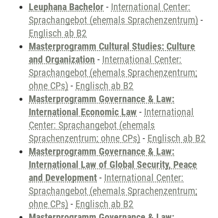
Leuphana Bachelor
-
International Center:
Sprachangebot (ehemals Sprachenzentrum)
-
Englisch ab B2
Masterprogramm Cultural Studies: Culture
and Organization
-
International Center:
Sprachangebot (ehemals Sprachenzentrum;
ohne CPs)
-
Englisch ab B2
Masterprogramm Governance & Law:
International Economic Law
-
International
Center: Sprachangebot (ehemals
Sprachenzentrum; ohne CPs)
-
Englisch ab B2
Masterprogramm Governance & Law:
International Law of Global Security, Peace
and Development
-
International Center:
Sprachangebot (ehemals Sprachenzentrum;
ohne CPs)
-
Englisch ab B2
Masterprogramm Governance & Law: