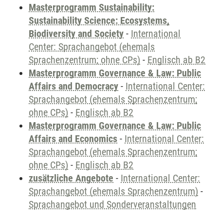
Masterprogramm Sustainability:
Sustainability Science: Ecosystems,
Biodiversity and Society
-
International
Center: Sprachangebot (ehemals
Sprachenzentrum; ohne CPs)
-
Englisch ab B2
Masterprogramm Governance & Law: Public
Affairs and Democracy
-
International Center:
Sprachangebot (ehemals Sprachenzentrum;
ohne CPs)
-
Englisch ab B2
Masterprogramm Governance & Law: Public
Affairs and Economics
-
International Center:
Sprachangebot (ehemals Sprachenzentrum;
ohne CPs)
-
Englisch ab B2
zusätzliche Angebote
-
International Center:
Sprachangebot (ehemals Sprachenzentrum)
-
Sprachangebot und Sonderveranstaltungen