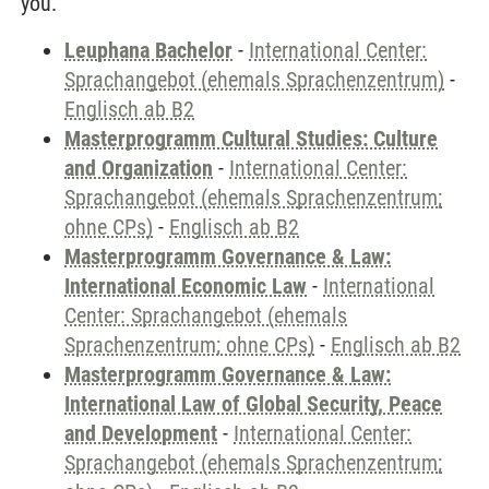
you.
Leuphana Bachelor
-
International Center:
Sprachangebot (ehemals Sprachenzentrum)
-
Englisch ab B2
Masterprogramm Cultural Studies: Culture
and Organization
-
International Center:
Sprachangebot (ehemals Sprachenzentrum;
ohne CPs)
-
Englisch ab B2
Masterprogramm Governance & Law:
International Economic Law
-
International
Center: Sprachangebot (ehemals
Sprachenzentrum; ohne CPs)
-
Englisch ab B2
Masterprogramm Governance & Law:
International Law of Global Security, Peace
and Development
-
International Center:
Sprachangebot (ehemals Sprachenzentrum;