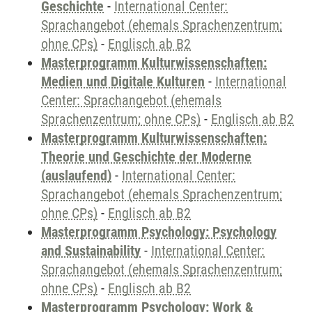
Geschichte
-
International Center:
Sprachangebot (ehemals Sprachenzentrum;
ohne CPs)
-
Englisch ab B2
Masterprogramm Kulturwissenschaften:
Medien und Digitale Kulturen
-
International
Center: Sprachangebot (ehemals
Sprachenzentrum; ohne CPs)
-
Englisch ab B2
Masterprogramm Kulturwissenschaften:
Theorie und Geschichte der Moderne
(auslaufend)
-
International Center:
Sprachangebot (ehemals Sprachenzentrum;
ohne CPs)
-
Englisch ab B2
Masterprogramm Psychology: Psychology
and Sustainability
-
International Center:
Sprachangebot (ehemals Sprachenzentrum;
ohne CPs)
-
Englisch ab B2
Masterprogramm Psychology: Work &