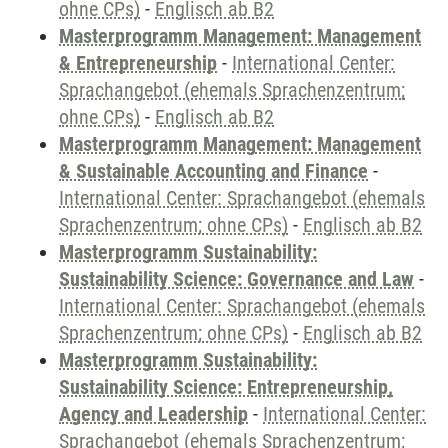
ohne CPs)
-
Englisch ab B2
Masterprogramm Management: Management
& Entrepreneurship
-
International Center:
Sprachangebot (ehemals Sprachenzentrum;
ohne CPs)
-
Englisch ab B2
Masterprogramm Management: Management
& Sustainable Accounting and Finance
-
International Center: Sprachangebot (ehemals
Sprachenzentrum; ohne CPs)
-
Englisch ab B2
Masterprogramm Sustainability:
Sustainability Science: Governance and Law
-
International Center: Sprachangebot (ehemals
Sprachenzentrum; ohne CPs)
-
Englisch ab B2
Masterprogramm Sustainability:
Sustainability Science: Entrepreneurship,
Agency and Leadership
-
International Center:
Sprachangebot (ehemals Sprachenzentrum;