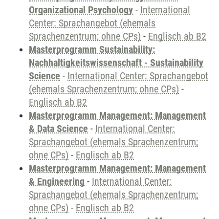
Organizational Psychology
-
International
Center: Sprachangebot (ehemals
Sprachenzentrum; ohne CPs)
-
Englisch ab B2
Masterprogramm Sustainability:
Nachhaltigkeitswissenschaft - Sustainability
Science
-
International Center: Sprachangebot
(ehemals Sprachenzentrum; ohne CPs)
-
Englisch ab B2
Masterprogramm Management: Management
& Data Science
-
International Center:
Sprachangebot (ehemals Sprachenzentrum;
ohne CPs)
-
Englisch ab B2
Masterprogramm Management: Management
& Engineering
-
International Center:
Sprachangebot (ehemals Sprachenzentrum;
ohne CPs)
-
Englisch ab B2