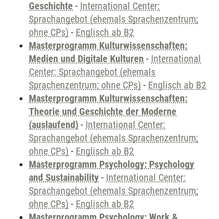
Geschichte
-
International Center:
Sprachangebot (ehemals Sprachenzentrum;
ohne CPs)
-
Englisch ab B2
Masterprogramm Kulturwissenschaften:
Medien und Digitale Kulturen
-
International
Center: Sprachangebot (ehemals
Sprachenzentrum; ohne CPs)
-
Englisch ab B2
Masterprogramm Kulturwissenschaften:
Theorie und Geschichte der Moderne
(auslaufend)
-
International Center:
Sprachangebot (ehemals Sprachenzentrum;
ohne CPs)
-
Englisch ab B2
Masterprogramm Psychology: Psychology
and Sustainability
-
International Center:
Sprachangebot (ehemals Sprachenzentrum;
ohne CPs)
-
Englisch ab B2
Masterprogramm Psychology: Work &