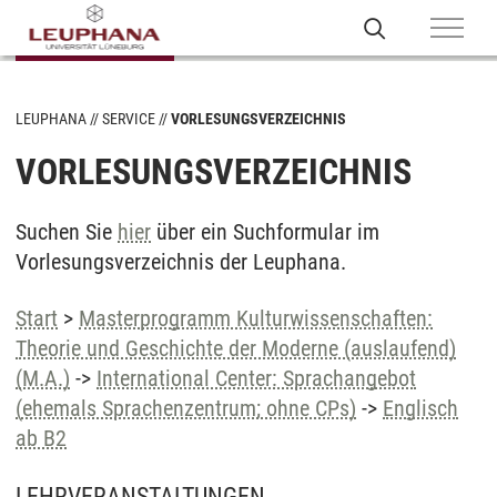
LEUPHANA
SERVICE
VORLESUNGSVERZEICHNIS
VORLESUNGSVERZEICHNIS
Suchen Sie
hier
über ein Suchformular im
Vorlesungsverzeichnis der Leuphana.
Start
>
Masterprogramm Kulturwissenschaften:
Theorie und Geschichte der Moderne (auslaufend)
(M.A.)
->
International Center: Sprachangebot
(ehemals Sprachenzentrum; ohne CPs)
->
Englisch
ab B2
LEHRVERANSTALTUNGEN