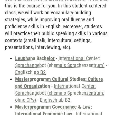
this is the course for you. In this student-centered
class, we will work on vocabulary-building
strategies, while improving oral fluency and
proficiency skills in English. Moreover, students
will practice their public speaking skills in various
contexts (small talk, intercultural settings,
presentations, interviewing, etc).
Leuphana Bachelor
-
International Center:
Sprachangebot (ehemals Sprachenzentrum)
-
Englisch ab B2
Masterprogramm Cultural Studies: Culture
and Organization
-
International Center:
Sprachangebot (ehemals Sprachenzentrum;
ohne CPs)
-
Englisch ab B2
Masterprogramm Governance & Law:
International Economic Law
-
International