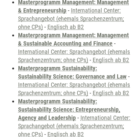
Masterprogramm Management: Management
& Entrepreneurship
-
International Center:
Sprachangebot (ehemals Sprachenzentrum;
ohne CPs)
-
Englisch ab B2
Masterprogramm Management: Management
& Sustainable Accounting and Finance
-
International Center: Sprachangebot (ehemals
Sprachenzentrum; ohne CPs)
-
Englisch ab B2
Masterprogramm Sustainability:
Sustainability Science: Governance and Law
-
International Center: Sprachangebot (ehemals
Sprachenzentrum; ohne CPs)
-
Englisch ab B2
Masterprogramm Sustainability:
Sustainability Science: Entrepreneurship,
Agency and Leadership
-
International Center:
Sprachangebot (ehemals Sprachenzentrum;
ohne CPs)
-
Englisch ab B2