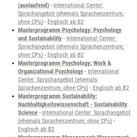
(auslaufend)
-
International Center:
Sprachangebot (ehemals Sprachenzentrum;
ohne CPs)
-
Englisch ab B2
Masterprogramm Psychology: Psychology
and Sustainability
-
International Center:
Sprachangebot (ehemals Sprachenzentrum;
ohne CPs)
-
Englisch ab B2
Masterprogramm Psychology: Work &
Organizational Psychology
-
International
Center: Sprachangebot (ehemals
Sprachenzentrum; ohne CPs)
-
Englisch ab B2
Masterprogramm Sustainability:
Nachhaltigkeitswissenschaft - Sustainability
Science
-
International Center: Sprachangebot
(ehemals Sprachenzentrum; ohne CPs)
-
Englisch ab B2