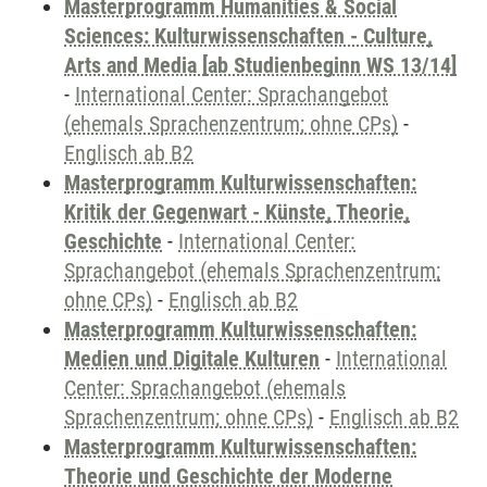
Masterprogramm Humanities & Social
Sciences: Kulturwissenschaften - Culture,
Arts and Media [ab Studienbeginn WS 13/14]
-
International Center: Sprachangebot
(ehemals Sprachenzentrum; ohne CPs)
-
Englisch ab B2
Masterprogramm Kulturwissenschaften:
Kritik der Gegenwart - Künste, Theorie,
Geschichte
-
International Center:
Sprachangebot (ehemals Sprachenzentrum;
ohne CPs)
-
Englisch ab B2
Masterprogramm Kulturwissenschaften:
Medien und Digitale Kulturen
-
International
Center: Sprachangebot (ehemals
Sprachenzentrum; ohne CPs)
-
Englisch ab B2
Masterprogramm Kulturwissenschaften:
Theorie und Geschichte der Moderne