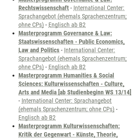
Rechtswissenschaft
-
International Center:
Sprachangebot (ehemals Sprachenzentrum;
ohne CPs)
-
Englisch ab B2
Masterprogramm Governance & Law:
Staatswissenschaften - Public Economics,
Law and Politics
-
International Center:
Sprachangebot (ehemals Sprachenzentrum;
ohne CPs)
-
Englisch ab B2
Masterprogramm Humanities & Social
Sciences: Kulturwissenschaften - Culture,
Arts and Media [ab Studienbeginn WS 13/14]
-
International Center: Sprachangebot
(ehemals Sprachenzentrum; ohne CPs)
-
Englisch ab B2
Masterprogramm Kulturwissenschaften:
Kritik der Gegenwart - Künste, Theorie,