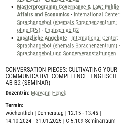
Masterprogramm Governance & Law: Public
Affairs and Economics
-
International Center:
Sprachangebot (ehemals Sprachenzentrum;
ohne CPs)
-
Englisch ab B2
zusätzliche Angebote
-
International Center:
Sprachangebot (ehemals Sprachenzentrum)
-
Sprachangebot und Sonderveranstaltungen
CONVERSATION PIECES: CULTIVATING YOUR
COMMUNICATIVE COMPETENCE. ENGLISCH
AB B2
(SEMINAR)
Dozent/in:
Maryann Henck
Termin:
wöchentlich | Donnerstag | 12:15 - 13:45 |
14.10.2024 - 31.01.2025 | C 5.109 Seminarraum