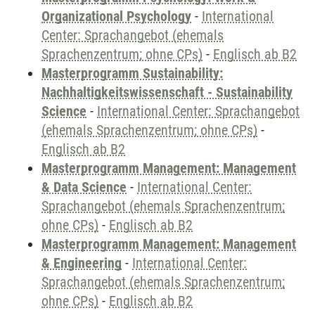
Organizational Psychology
-
International
Center: Sprachangebot (ehemals
Sprachenzentrum; ohne CPs)
-
Englisch ab B2
Masterprogramm Sustainability:
Nachhaltigkeitswissenschaft - Sustainability
Science
-
International Center: Sprachangebot
(ehemals Sprachenzentrum; ohne CPs)
-
Englisch ab B2
Masterprogramm Management: Management
& Data Science
-
International Center:
Sprachangebot (ehemals Sprachenzentrum;
ohne CPs)
-
Englisch ab B2
Masterprogramm Management: Management
& Engineering
-
International Center:
Sprachangebot (ehemals Sprachenzentrum;
ohne CPs)
-
Englisch ab B2