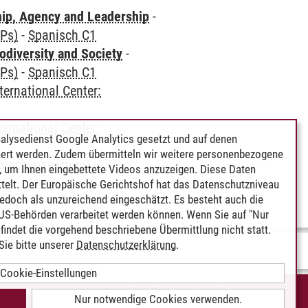
hip, Agency and Leadership
-
CPs)
-
Spanisch C1
odiversity and Society
-
CPs)
-
Spanisch C1
ternational Center:
ternational Center:
alysedienst Google Analytics gesetzt und auf denen
ert werden. Zudem übermitteln wir weitere personenbezogene
Sprachenzentrum)
-
 um Ihnen eingebettete Videos anzuzeigen. Diese Daten
telt. Der Europäische Gerichtshof hat das Datenschutzniveau
edoch als unzureichend eingeschätzt. Es besteht auch die
 US-Behörden verarbeitet werden können. Wenn Sie auf "Nur
indet die vorgehend beschriebene Übermittlung nicht statt.
ie bitte unserer
Datenschutzerklärung
.
Cookie-Einstellungen
IEREFREIHEIT
Nur notwendige Cookies verwenden.