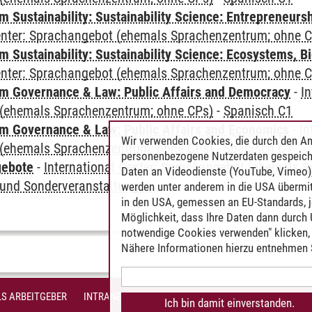
 Sustainability: Sustainability Science: Entrepreneurs
Center: Sprachangebot (ehemals Sprachenzentrum; ohne 
Sustainability: Sustainability Science: Ecosystems, Bi
Center: Sprachangebot (ehemals Sprachenzentrum; ohne 
 Governance & Law: Public Affairs and Democracy
-
In
(ehemals Sprachenzentrum; ohne CPs)
-
Spanisch C1
 Governance & Law: Public Affairs and Economics
-
In
Wir verwenden Cookies, die durch den An
(ehemals Sprachenzentrum; ohne CPs)
-
Spanisch C1
personenbezogene Nutzerdaten gespeich
gebote
-
International Center: Sprachangebot (ehemals 
Daten an Videodienste (YouTube, Vimeo),
und Sonderveranstaltungen
werden unter anderem in die USA übermit
in den USA, gemessen an EU-Standards, j
Möglichkeit, dass Ihre Daten dann durch
notwendige Cookies verwenden" klicken, f
Nähere Informationen hierzu entnehmen S
S ARBEITGEBER
INTRANET
IMPRESSUM
DATENSCHUTZ
BARR
Ich bin damit einverstanden.