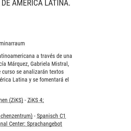
 DE AMÉRICA LATINA.
Seminarraum
 latinoamericana a través de una
ía Márquez, Gabriela Mistral,
e curso se analizarán textos
érica Latina y se fomentará el
hen (ZiKS)
-
ZiKS 4:
rachenzentrum)
-
Spanisch C1
onal Center: Sprachangebot