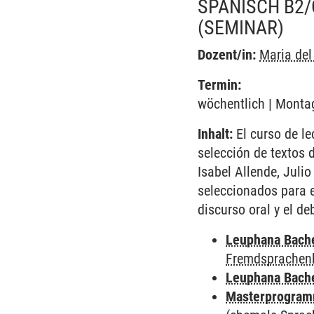
SPANISCH B2/
(SEMINAR)
Dozent/in:
Maria de
Termin:
wöchentlich | Montag
Inhalt:
El curso de le
selección de textos 
Isabel Allende, Juli
seleccionados para e
discurso oral y el de
Leuphana Bach
Fremdsprachen
Leuphana Bach
Masterprogramm