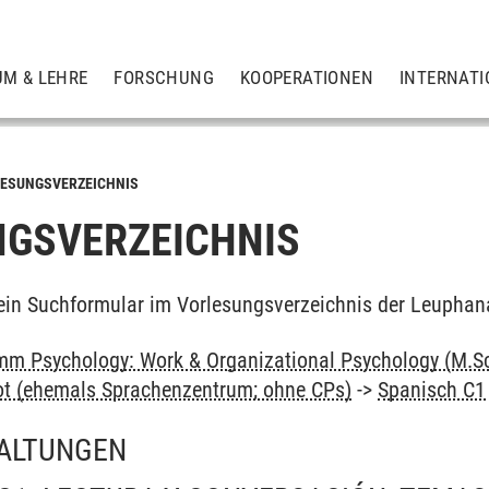
UM & LEHRE
FORSCHUNG
KOOPERATIONEN
INTERNATI
ESUNGSVERZEICHNIS
GSVERZEICHNIS
ein Suchformular im Vorlesungsverzeichnis der Leuphan
m Psychology: Work & Organizational Psychology (M.Sc
ot (ehemals Sprachenzentrum; ohne CPs)
->
Spanisch C1
ALTUNGEN