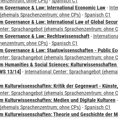
henzentrum; ohne CPs)
-
Spanisch C1
 Governance & Law: International Economic Law
-
Inte
(ehemals Sprachenzentrum; ohne CPs)
-
Spanisch C1
 Governance & Law: International Law of Global Secur
Center: Sprachangebot (ehemals Sprachenzentrum; ohne 
m Governance & Law: Rechtswissenschaft
-
Internation
henzentrum; ohne CPs)
-
Spanisch C1
 Governance & Law: Staatswissenschaften - Public Eco
Center: Sprachangebot (ehemals Sprachenzentrum; ohne 
 Humanities & Social Sciences: Kulturwissenschaften -
WS 13/14]
-
International Center: Sprachangebot (ehem
 Kulturwissenschaften: Kritik der Gegenwart - Künste,
Center: Sprachangebot (ehemals Sprachenzentrum; ohne 
 Kulturwissenschaften: Medien und Digitale Kulturen
(ehemals Sprachenzentrum; ohne CPs)
-
Spanisch C1
 Kulturwissenschaften: Theorie und Geschichte der M