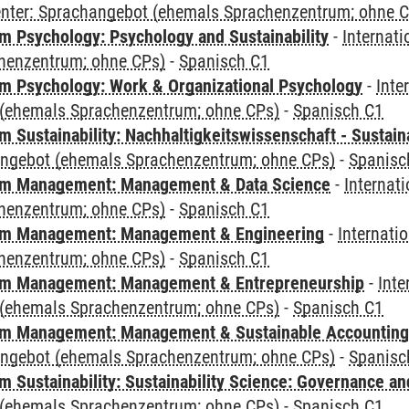
Center: Sprachangebot (ehemals Sprachenzentrum; ohne 
 Psychology: Psychology and Sustainability
-
Internat
henzentrum; ohne CPs)
-
Spanisch C1
 Psychology: Work & Organizational Psychology
-
Inte
(ehemals Sprachenzentrum; ohne CPs)
-
Spanisch C1
Sustainability: Nachhaltigkeitswissenschaft - Sustaina
angebot (ehemals Sprachenzentrum; ohne CPs)
-
Spanisc
m Management: Management & Data Science
-
Internat
henzentrum; ohne CPs)
-
Spanisch C1
m Management: Management & Engineering
-
Internati
henzentrum; ohne CPs)
-
Spanisch C1
m Management: Management & Entrepreneurship
-
Inte
(ehemals Sprachenzentrum; ohne CPs)
-
Spanisch C1
m Management: Management & Sustainable Accounting
angebot (ehemals Sprachenzentrum; ohne CPs)
-
Spanisc
 Sustainability: Sustainability Science: Governance a
(ehemals Sprachenzentrum; ohne CPs)
-
Spanisch C1