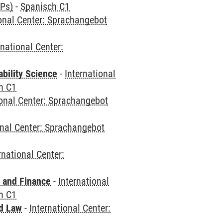
CPs)
-
Spanisch C1
ional Center: Sprachangebot
rnational Center:
bility Science
-
International
h C1
ional Center: Sprachangebot
onal Center: Sprachangebot
rnational Center:
 and Finance
-
International
h C1
nd Law
-
International Center: