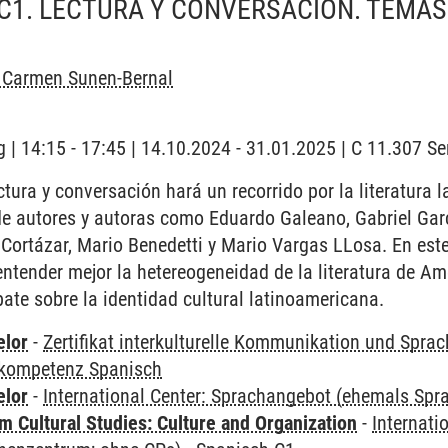
C1. LECTURA Y CONVERSACIÓN. TEMAS
l Carmen Sunen-Bernal
 | 14:15 - 17:45 | 14.10.2024 - 31.01.2025 | C 11.307 
ctura y conversación hará un recorrido por la literatura
de autores y autoras como Eduardo Galeano, Gabriel Garc
o Cortázar, Mario Benedetti y Mario Vargas LLosa. En est
ntender mejor la hetereogeneidad de la literatura de Am
bate sobre la identidad cultural latinoamericana.
elor
-
Zertifikat interkulturelle Kommunikation und Sprac
kompetenz Spanisch
elor
-
International Center: Sprachangebot (ehemals Sp
 Cultural Studies: Culture and Organization
-
Internati