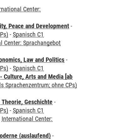
rnational Center:
ity, Peace and Development
-
CPs)
-
Spanisch C1
al Center: Sprachangebot
nomics, Law and Politics
-
CPs)
-
Spanisch C1
 Culture, Arts and Media [ab
als Sprachenzentrum; ohne CPs)
 Theorie, Geschichte
-
CPs)
-
Spanisch C1
-
International Center:
oderne (auslaufend)
-