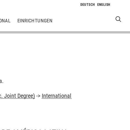
ONAL
EINRICHTUNGEN
a.
. Joint Degree)
->
International