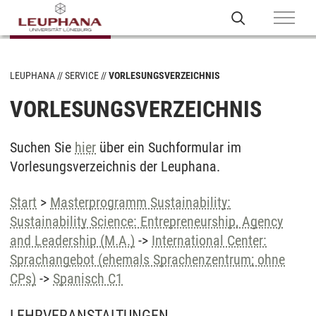
LEUPHANA
SERVICE
VORLESUNGSVERZEICHNIS
VORLESUNGSVERZEICHNIS
Suchen Sie
hier
über ein Suchformular im
Vorlesungsverzeichnis der Leuphana.
Start
>
Masterprogramm Sustainability:
Sustainability Science: Entrepreneurship, Agency
and Leadership (M.A.)
->
International Center:
Sprachangebot (ehemals Sprachenzentrum; ohne
CPs)
->
Spanisch C1
LEHRVERANSTALTUNGEN