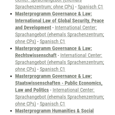
Sprachenzentrum; ohne CPs)
-
Spanisch C1
Masterprogramm Governance & Law:
International Law of Global Security, Peace
and Development
-
International Center:
Sprachangebot (ehemals Sprachenzentrum;
ohne CPs)
-
Spanisch C1
Masterprogramm Governance & Law:
Rechtswissenschaft
-
International Center:
Sprachangebot (ehemals Sprachenzentrum;
ohne CPs)
-
Spanisch C1
Masterprogramm Governance & Law:
Staatswissenschaften - Public Economics,
Law and Politics
-
International Center:
Sprachangebot (ehemals Sprachenzentrum;
ohne CPs)
-
Spanisch C1
Masterprogramm Humanities & Social