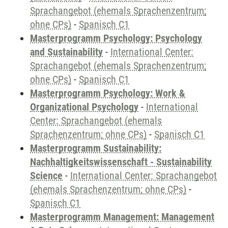
Sprachangebot (ehemals Sprachenzentrum;
ohne CPs)
-
Spanisch C1
Masterprogramm Psychology: Psychology
and Sustainability
-
International Center:
Sprachangebot (ehemals Sprachenzentrum;
ohne CPs)
-
Spanisch C1
Masterprogramm Psychology: Work &
Organizational Psychology
-
International
Center: Sprachangebot (ehemals
Sprachenzentrum; ohne CPs)
-
Spanisch C1
Masterprogramm Sustainability:
Nachhaltigkeitswissenschaft - Sustainability
Science
-
International Center: Sprachangebot
(ehemals Sprachenzentrum; ohne CPs)
-
Spanisch C1
Masterprogramm Management: Management