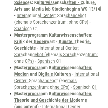
Sciences: Kulturwissenschaften - Culture,
Arts and Media [ab Studienbeginn WS 13/14]
-
International Center: Sprachangebot
(ehemals Sprachenzentrum; ohne CPs)
-
Spanisch C1
Masterprogramm Kulturwissenschaften:
Kritik der Gegenwart - Künste, Theorie,
Geschichte
-
International Center:
Sprachangebot (ehemals Sprachenzentrum;
ohne CPs)
-
Spanisch C1
Masterprogramm Kulturwissenschaften:
Medien und Digitale Kulturen
-
International
Center: Sprachangebot (ehemals
Sprachenzentrum; ohne CPs)
-
Spanisch C1
Masterprogramm Kulturwissenschaften:
Theorie und Geschichte der Moderne
(auslaufend)
-
International Center: