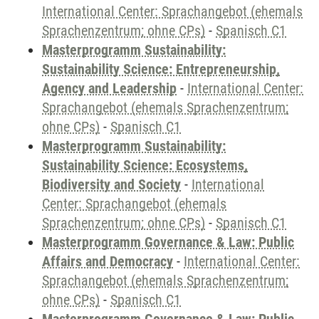
International Center: Sprachangebot (ehemals
Sprachenzentrum; ohne CPs)
-
Spanisch C1
Masterprogramm Sustainability:
Sustainability Science: Entrepreneurship,
Agency and Leadership
-
International Center:
Sprachangebot (ehemals Sprachenzentrum;
ohne CPs)
-
Spanisch C1
Masterprogramm Sustainability:
Sustainability Science: Ecosystems,
Biodiversity and Society
-
International
Center: Sprachangebot (ehemals
Sprachenzentrum; ohne CPs)
-
Spanisch C1
Masterprogramm Governance & Law: Public
Affairs and Democracy
-
International Center:
Sprachangebot (ehemals Sprachenzentrum;
ohne CPs)
-
Spanisch C1