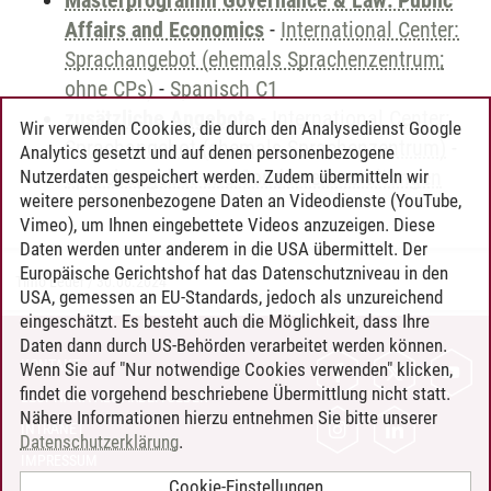
Masterprogramm Governance & Law: Public
Affairs and Economics
-
International Center:
Sprachangebot (ehemals Sprachenzentrum;
ohne CPs)
-
Spanisch C1
zusätzliche Angebote
-
International Center:
Wir verwenden Cookies, die durch den Analysedienst Google
Sprachangebot (ehemals Sprachenzentrum)
-
Analytics gesetzt und auf denen personenbezogene
Sprachangebot und Sonderveranstaltungen
Nutzerdaten gespeichert werden. Zudem übermitteln wir
weitere personenbezogene Daten an Videodienste (YouTube,
Vimeo), um Ihnen eingebettete Videos anzuzeigen. Diese
Daten werden unter anderem in die USA übermittelt. Der
Europäische Gerichtshof hat das Datenschutzniveau in den
Timo Leder
/
30.06.2024
USA, gemessen an EU-Standards, jedoch als unzureichend
eingeschätzt. Es besteht auch die Möglichkeit, dass Ihre
Daten dann durch US-Behörden verarbeitet werden können.
KONTAKT
Wenn Sie auf "Nur notwendige Cookies verwenden" klicken,
findet die vorgehend beschriebene Übermittlung nicht statt.
LEUPHANA ALS ARBEITGEBER
Nähere Informationen hierzu entnehmen Sie bitte unserer
INTRANET
Datenschutzerklärung
.
IMPRESSUM
Cookie-Einstellungen