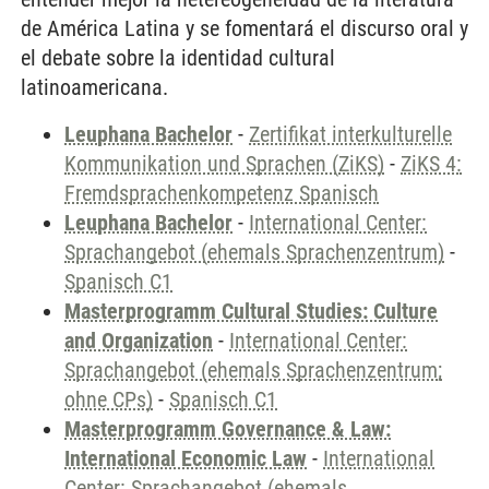
de América Latina y se fomentará el discurso oral y
el debate sobre la identidad cultural
latinoamericana.
Leuphana Bachelor
-
Zertifikat interkulturelle
Kommunikation und Sprachen (ZiKS)
-
ZiKS 4:
Fremdsprachenkompetenz Spanisch
Leuphana Bachelor
-
International Center:
Sprachangebot (ehemals Sprachenzentrum)
-
Spanisch C1
Masterprogramm Cultural Studies: Culture
and Organization
-
International Center:
Sprachangebot (ehemals Sprachenzentrum;
ohne CPs)
-
Spanisch C1
Masterprogramm Governance & Law:
International Economic Law
-
International
Center: Sprachangebot (ehemals