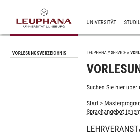
UNIVERSITÄT
STUDI
LEUPHANA
SERVICE
VORL
VORLESUNGSVERZEICHNIS
VORLESUN
Suchen Sie
hier
über 
Start
>
Masterprogram
Sprachangebot (ehem
LEHRVERANST