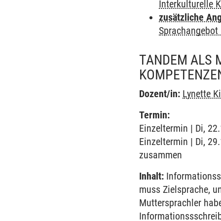
Interkulturelle
zusätzliche An
Sprachangebot 
TANDEM ALS 
KOMPETENZEN 
Dozent/in:
Lynette K
Termin:
Einzeltermin | Di, 2
Einzeltermin | Di, 2
zusammen
Inhalt:
Informationss
muss Zielsprache, un
Muttersprachler habe
Informationssschrei