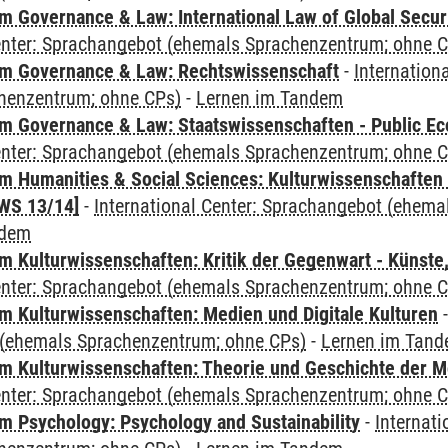
 Governance & Law: International Law of Global Secur
Center: Sprachangebot (ehemals Sprachenzentrum; ohne 
m Governance & Law: Rechtswissenschaft
-
Internation
henzentrum; ohne CPs)
-
Lernen im Tandem
 Governance & Law: Staatswissenschaften - Public Eco
Center: Sprachangebot (ehemals Sprachenzentrum; ohne 
 Humanities & Social Sciences: Kulturwissenschaften -
WS 13/14]
-
International Center: Sprachangebot (ehem
ndem
 Kulturwissenschaften: Kritik der Gegenwart - Künste,
Center: Sprachangebot (ehemals Sprachenzentrum; ohne 
 Kulturwissenschaften: Medien und Digitale Kulturen
(ehemals Sprachenzentrum; ohne CPs)
-
Lernen im Tan
 Kulturwissenschaften: Theorie und Geschichte der M
Center: Sprachangebot (ehemals Sprachenzentrum; ohne 
 Psychology: Psychology and Sustainability
-
Internat