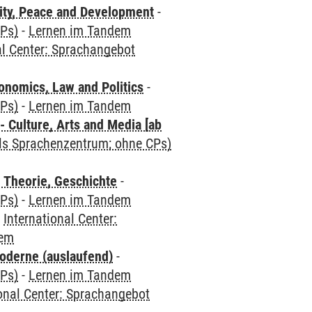
ity, Peace and Development
-
CPs)
-
Lernen im Tandem
al Center: Sprachangebot
nomics, Law and Politics
-
CPs)
-
Lernen im Tandem
 Culture, Arts and Media [ab
als Sprachenzentrum; ohne CPs)
 Theorie, Geschichte
-
CPs)
-
Lernen im Tandem
-
International Center:
dem
oderne (auslaufend)
-
CPs)
-
Lernen im Tandem
ional Center: Sprachangebot