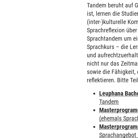
Tandem beruht auf G
ist, lernen die Stud
(inter-)kulturelle K
Sprachreflexion über
Sprachtandem um ein
Sprachkurs – die Ler
und aufrechtzuerhalt
nicht nur das Zeitm
sowie die Fähigkeit,
reflektieren. Bitte 
Leuphana Bach
Tandem
Masterprogramm
(ehemals Sprac
Masterprogramm
Sprachangebot 