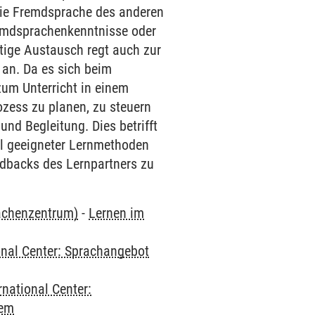
 die Fremdsprache des anderen
Fremdsprachenkenntnisse oder
itige Austausch regt auch zur
 an. Da es sich beim
um Unterricht in einem
ozess zu planen, zu steuern
und Begleitung. Dies betrifft
l geeigneter Lernmethoden
eedbacks des Lernpartners zu
rachenzentrum)
-
Lernen im
onal Center: Sprachangebot
rnational Center:
dem