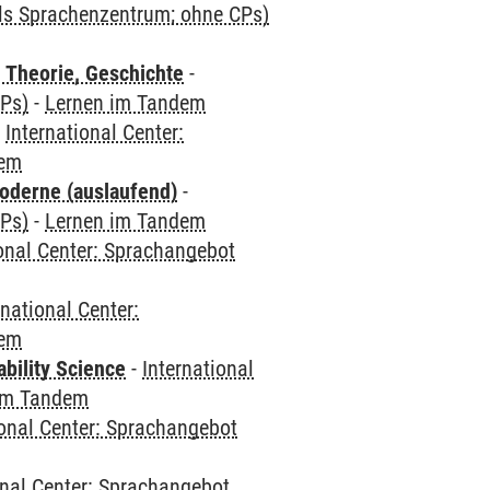
als Sprachenzentrum; ohne CPs)
 Theorie, Geschichte
-
CPs)
-
Lernen im Tandem
-
International Center:
dem
oderne (auslaufend)
-
CPs)
-
Lernen im Tandem
ional Center: Sprachangebot
rnational Center:
dem
bility Science
-
International
im Tandem
ional Center: Sprachangebot
onal Center: Sprachangebot