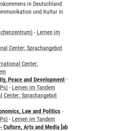
 Ankommens in Deutschland
Kommunikation und Kultur in
rachenzentrum)
-
Lernen im
onal Center: Sprachangebot
rnational Center:
dem
ity, Peace and Development
-
CPs)
-
Lernen im Tandem
al Center: Sprachangebot
nomics, Law and Politics
-
CPs)
-
Lernen im Tandem
 Culture, Arts and Media [ab