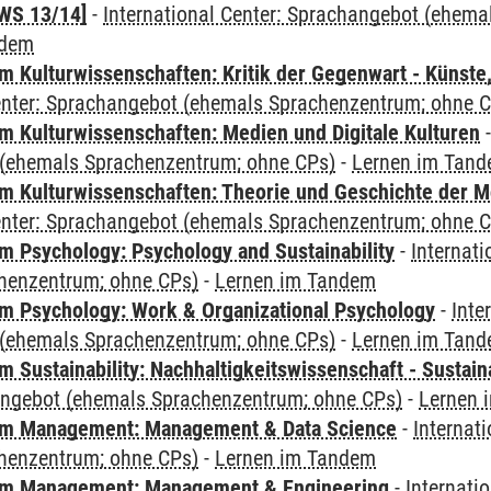
WS 13/14]
-
International Center: Sprachangebot (ehem
ndem
 Kulturwissenschaften: Kritik der Gegenwart - Künste,
Center: Sprachangebot (ehemals Sprachenzentrum; ohne 
 Kulturwissenschaften: Medien und Digitale Kulturen
(ehemals Sprachenzentrum; ohne CPs)
-
Lernen im Tan
 Kulturwissenschaften: Theorie und Geschichte der M
Center: Sprachangebot (ehemals Sprachenzentrum; ohne 
 Psychology: Psychology and Sustainability
-
Internat
henzentrum; ohne CPs)
-
Lernen im Tandem
 Psychology: Work & Organizational Psychology
-
Inte
(ehemals Sprachenzentrum; ohne CPs)
-
Lernen im Tan
Sustainability: Nachhaltigkeitswissenschaft - Sustaina
angebot (ehemals Sprachenzentrum; ohne CPs)
-
Lernen 
m Management: Management & Data Science
-
Internat
henzentrum; ohne CPs)
-
Lernen im Tandem
m Management: Management & Engineering
-
Internati