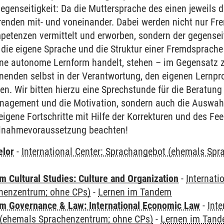
egenseitigkeit: Da die Muttersprache des einen jeweils
ierenden mit- und voneinander. Dabei werden nicht nur 
ompetenzen vermittelt und erworben, sondern der gegense
 die eigene Sprache und die Struktur einer Fremdsprache
e autonome Lernform handelt, stehen – im Gegensatz z
nenden selbst in der Verantwortung, den eigenen Lernpr
en. Wir bitten hierzu eine Sprechstunde für die Beratung 
anagement und die Motivation, sondern auch die Auswah
 eigene Fortschritte mit Hilfe der Korrekturen und des F
Teilnahmevoraussetzung beachten!
elor
-
International Center: Sprachangebot (ehemals Sp
 Cultural Studies: Culture and Organization
-
Internati
henzentrum; ohne CPs)
-
Lernen im Tandem
 Governance & Law: International Economic Law
-
Inte
(ehemals Sprachenzentrum; ohne CPs)
-
Lernen im Tan