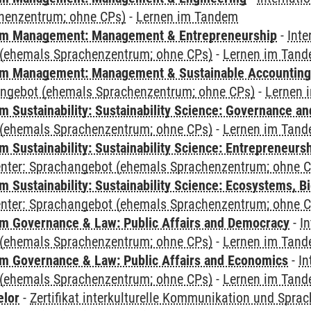
henzentrum; ohne CPs)
-
Lernen im Tandem
m Management: Management & Entrepreneurship
-
Inte
(ehemals Sprachenzentrum; ohne CPs)
-
Lernen im Tan
m Management: Management & Sustainable Accounting
angebot (ehemals Sprachenzentrum; ohne CPs)
-
Lernen 
 Sustainability: Sustainability Science: Governance a
(ehemals Sprachenzentrum; ohne CPs)
-
Lernen im Tan
 Sustainability: Sustainability Science: Entrepreneurs
Center: Sprachangebot (ehemals Sprachenzentrum; ohne 
Sustainability: Sustainability Science: Ecosystems, Bi
Center: Sprachangebot (ehemals Sprachenzentrum; ohne 
 Governance & Law: Public Affairs and Democracy
-
In
(ehemals Sprachenzentrum; ohne CPs)
-
Lernen im Tan
 Governance & Law: Public Affairs and Economics
-
In
(ehemals Sprachenzentrum; ohne CPs)
-
Lernen im Tan
elor
-
Zertifikat interkulturelle Kommunikation und Sprac