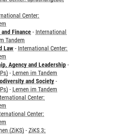
rnational Center:
dem
 and Finance
-
International
im Tandem
nd Law
-
International Center:
dem
hip, Agency and Leadership
-
CPs)
-
Lernen im Tandem
odiversity and Society
-
CPs)
-
Lernen im Tandem
ternational Center:
dem
ternational Center:
dem
hen (ZiKS)
-
ZiKS 3: