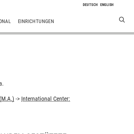
ONAL
EINRICHTUNGEN
a.
(M.A.)
->
International Center: