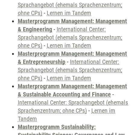
Sprachangebot (ehemals Sprachenzentrum;
ohne CPs)
-
Lernen im Tandem
Masterprogramm Management: Management
& Engineering
-
International Center:
Sprachangebot (ehemals Sprachenzentrum;
ohne CPs)
-
Lernen im Tandem
Masterprogramm Management: Management
& Entrepreneurship
-
International Center:
Sprachangebot (ehemals Sprachenzentrum;
ohne CPs)
-
Lernen im Tandem
Masterprogramm Management: Management
& Sustainable Accounting and Finance
-
International Center: Sprachangebot (ehemals
Sprachenzentrum; ohne CPs)
-
Lernen im
Tandem
Masterprogramm Sustainability: