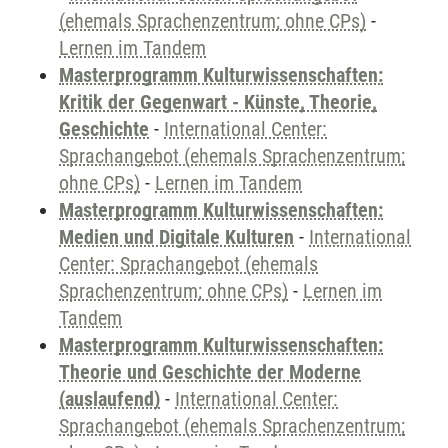
(ehemals Sprachenzentrum; ohne CPs)
-
Lernen im Tandem
Masterprogramm Kulturwissenschaften:
Kritik der Gegenwart - Künste, Theorie,
Geschichte
-
International Center:
Sprachangebot (ehemals Sprachenzentrum;
ohne CPs)
-
Lernen im Tandem
Masterprogramm Kulturwissenschaften:
Medien und Digitale Kulturen
-
International
Center: Sprachangebot (ehemals
Sprachenzentrum; ohne CPs)
-
Lernen im
Tandem
Masterprogramm Kulturwissenschaften:
Theorie und Geschichte der Moderne
(auslaufend)
-
International Center:
Sprachangebot (ehemals Sprachenzentrum;