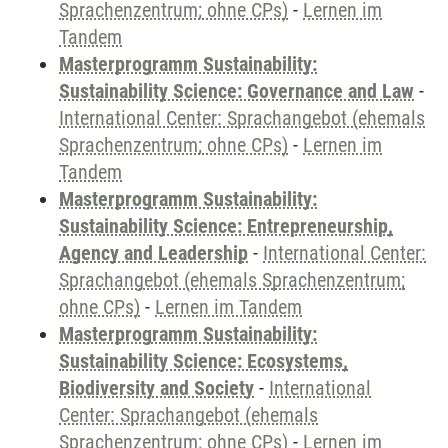
Sprachenzentrum; ohne CPs)
-
Lernen im
Tandem
Masterprogramm Sustainability:
Sustainability Science: Governance and Law
-
International Center: Sprachangebot (ehemals
Sprachenzentrum; ohne CPs)
-
Lernen im
Tandem
Masterprogramm Sustainability:
Sustainability Science: Entrepreneurship,
Agency and Leadership
-
International Center:
Sprachangebot (ehemals Sprachenzentrum;
ohne CPs)
-
Lernen im Tandem
Masterprogramm Sustainability:
Sustainability Science: Ecosystems,
Biodiversity and Society
-
International
Center: Sprachangebot (ehemals
Sprachenzentrum; ohne CPs)
-
Lernen im