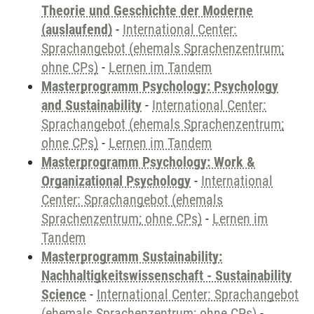
Theorie und Geschichte der Moderne
(auslaufend)
-
International Center:
Sprachangebot (ehemals Sprachenzentrum;
ohne CPs)
-
Lernen im Tandem
Masterprogramm Psychology: Psychology
and Sustainability
-
International Center:
Sprachangebot (ehemals Sprachenzentrum;
ohne CPs)
-
Lernen im Tandem
Masterprogramm Psychology: Work &
Organizational Psychology
-
International
Center: Sprachangebot (ehemals
Sprachenzentrum; ohne CPs)
-
Lernen im
Tandem
Masterprogramm Sustainability:
Nachhaltigkeitswissenschaft - Sustainability
Science
-
International Center: Sprachangebot
(ehemals Sprachenzentrum; ohne CPs)
-