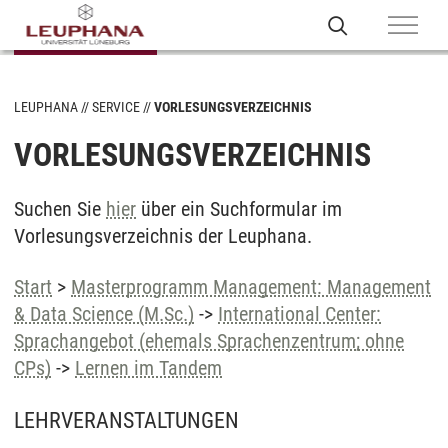
LEUPHANA
SERVICE
VORLESUNGSVERZEICHNIS
VORLESUNGSVERZEICHNIS
Suchen Sie
hier
über ein Suchformular im
Vorlesungsverzeichnis der Leuphana.
Start
>
Masterprogramm Management: Management
& Data Science (M.Sc.)
->
International Center:
Sprachangebot (ehemals Sprachenzentrum; ohne
CPs)
->
Lernen im Tandem
LEHRVERANSTALTUNGEN