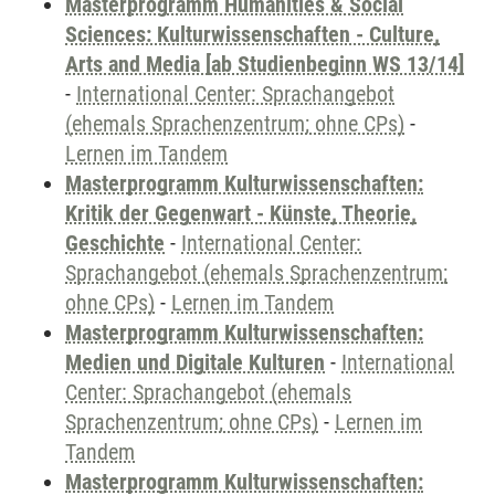
Masterprogramm Humanities & Social
Sciences: Kulturwissenschaften - Culture,
Arts and Media [ab Studienbeginn WS 13/14]
-
International Center: Sprachangebot
(ehemals Sprachenzentrum; ohne CPs)
-
Lernen im Tandem
Masterprogramm Kulturwissenschaften:
Kritik der Gegenwart - Künste, Theorie,
Geschichte
-
International Center:
Sprachangebot (ehemals Sprachenzentrum;
ohne CPs)
-
Lernen im Tandem
Masterprogramm Kulturwissenschaften:
Medien und Digitale Kulturen
-
International
Center: Sprachangebot (ehemals
Sprachenzentrum; ohne CPs)
-
Lernen im
Tandem
Masterprogramm Kulturwissenschaften: