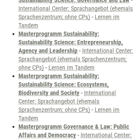
Sustainability Science: Governance and Law
-
International Center: Sprachangebot (ehemals
Sprachenzentrum; ohne CPs)
-
Lernen im
Tandem
Masterprogramm Sustainability:
Sustainability Science: Entrepreneurship,
Agency and Leadership
-
International Center:
Sprachangebot (ehemals Sprachenzentrum;
ohne CPs)
-
Lernen im Tandem
Masterprogramm Sustainability:
Sustainability Science: Ecosystems,
Biodiversity and Society
-
International
Center: Sprachangebot (ehemals
Sprachenzentrum; ohne CPs)
-
Lernen im
Tandem
Masterprogramm Governance & Law: Public
Affairs and Democracy
-
International Center: