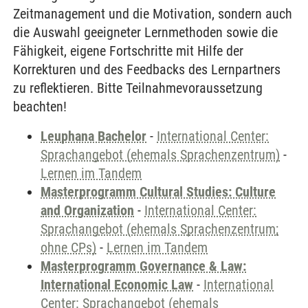
Zeitmanagement und die Motivation, sondern auch
die Auswahl geeigneter Lernmethoden sowie die
Fähigkeit, eigene Fortschritte mit Hilfe der
Korrekturen und des Feedbacks des Lernpartners
zu reflektieren. Bitte Teilnahmevoraussetzung
beachten!
Leuphana Bachelor
-
International Center:
Sprachangebot (ehemals Sprachenzentrum)
-
Lernen im Tandem
Masterprogramm Cultural Studies: Culture
and Organization
-
International Center:
Sprachangebot (ehemals Sprachenzentrum;
ohne CPs)
-
Lernen im Tandem
Masterprogramm Governance & Law:
International Economic Law
-
International
Center: Sprachangebot (ehemals