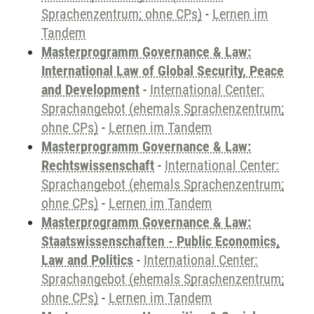
Sprachenzentrum; ohne CPs)
-
Lernen im
Tandem
Masterprogramm Governance & Law:
International Law of Global Security, Peace
and Development
-
International Center:
Sprachangebot (ehemals Sprachenzentrum;
ohne CPs)
-
Lernen im Tandem
Masterprogramm Governance & Law:
Rechtswissenschaft
-
International Center:
Sprachangebot (ehemals Sprachenzentrum;
ohne CPs)
-
Lernen im Tandem
Masterprogramm Governance & Law:
Staatswissenschaften - Public Economics,
Law and Politics
-
International Center:
Sprachangebot (ehemals Sprachenzentrum;
ohne CPs)
-
Lernen im Tandem