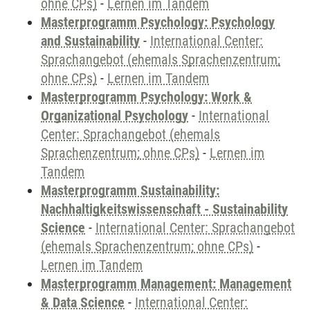
ohne CPs)
-
Lernen im Tandem
Masterprogramm Psychology: Psychology
and Sustainability
-
International Center:
Sprachangebot (ehemals Sprachenzentrum;
ohne CPs)
-
Lernen im Tandem
Masterprogramm Psychology: Work &
Organizational Psychology
-
International
Center: Sprachangebot (ehemals
Sprachenzentrum; ohne CPs)
-
Lernen im
Tandem
Masterprogramm Sustainability:
Nachhaltigkeitswissenschaft - Sustainability
Science
-
International Center: Sprachangebot
(ehemals Sprachenzentrum; ohne CPs)
-
Lernen im Tandem
Masterprogramm Management: Management
& Data Science
-
International Center: