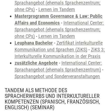
Sprachangebot (ehemals Sprachenzentrum;
ohne CPs)
-
Lernen im Tandem
Masterprogramm Governance & Law: Public
Affairs and Economics
-
International Center:
Sprachangebot (ehemals Sprachenzentrum;
ohne CPs)
-
Lernen im Tandem
Leuphana Bachelor
-
Zertifikat interkulturelle
Kommunikation und Sprachen (ZiKS)
-
ZiKS 3:
Interkulturelle Kommunikation in der Praxis
zusätzliche Angebote
-
International Center:
Sprachangebot (ehemals Sprachenzentrum)
-
Sprachangebot und Sonderveranstaltungen
TANDEM ALS METHODE DES
SPRACHERWERBS UND INTERKULTURELLER
KOMPETENZEN (SPANISCH, FRANZÖSISCH,
ENGLISCH)
(SEMINAR)