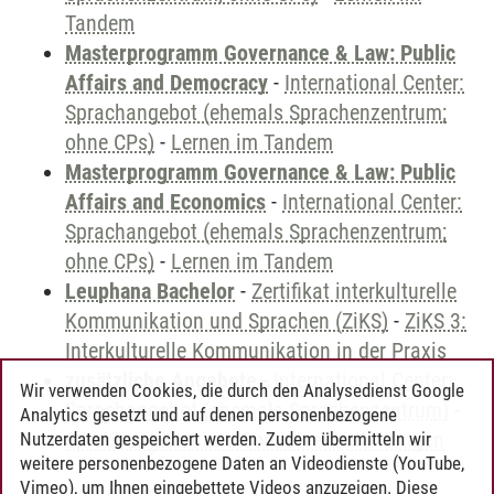
Tandem
Masterprogramm Governance & Law: Public
Affairs and Democracy
-
International Center:
Sprachangebot (ehemals Sprachenzentrum;
ohne CPs)
-
Lernen im Tandem
Masterprogramm Governance & Law: Public
Affairs and Economics
-
International Center:
Sprachangebot (ehemals Sprachenzentrum;
ohne CPs)
-
Lernen im Tandem
Leuphana Bachelor
-
Zertifikat interkulturelle
Kommunikation und Sprachen (ZiKS)
-
ZiKS 3:
Interkulturelle Kommunikation in der Praxis
zusätzliche Angebote
-
International Center:
Wir verwenden Cookies, die durch den Analysedienst Google
Sprachangebot (ehemals Sprachenzentrum)
-
Analytics gesetzt und auf denen personenbezogene
Sprachangebot und Sonderveranstaltungen
Nutzerdaten gespeichert werden. Zudem übermitteln wir
weitere personenbezogene Daten an Videodienste (YouTube,
Vimeo), um Ihnen eingebettete Videos anzuzeigen. Diese