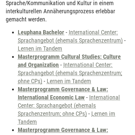
Sprache/Kommunikation und Kultur in einem
interkulturellen Annäherungsprozess erlebbar
gemacht werden.
Leuphana Bachelor
-
International Center:
Sprachangebot (ehemals Sprachenzentrum)
-
Lernen im Tandem
Masterprogramm Cultural Studies: Culture
and Organization
-
International Center:
Sprachangebot (ehemals Sprachenzentrum;
ohne CPs)
-
Lernen im Tandem
Masterprogramm Governance & Law:
International Economic Law
-
International
Center: Sprachangebot (ehemals
Sprachenzentrum; ohne CPs)
-
Lernen im
Tandem
Masterprogramm Governance & Law: