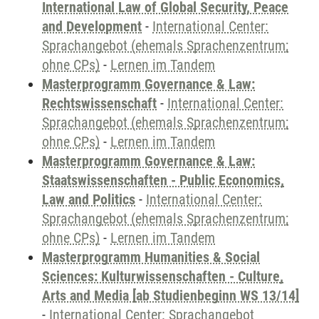
International Law of Global Security, Peace
and Development
-
International Center:
Sprachangebot (ehemals Sprachenzentrum;
ohne CPs)
-
Lernen im Tandem
Masterprogramm Governance & Law:
Rechtswissenschaft
-
International Center:
Sprachangebot (ehemals Sprachenzentrum;
ohne CPs)
-
Lernen im Tandem
Masterprogramm Governance & Law:
Staatswissenschaften - Public Economics,
Law and Politics
-
International Center:
Sprachangebot (ehemals Sprachenzentrum;
ohne CPs)
-
Lernen im Tandem
Masterprogramm Humanities & Social
Sciences: Kulturwissenschaften - Culture,
Arts and Media [ab Studienbeginn WS 13/14]
-
International Center: Sprachangebot