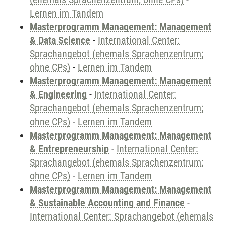
Lernen im Tandem
Masterprogramm Management: Management
& Data Science
-
International Center:
Sprachangebot (ehemals Sprachenzentrum;
ohne CPs)
-
Lernen im Tandem
Masterprogramm Management: Management
& Engineering
-
International Center:
Sprachangebot (ehemals Sprachenzentrum;
ohne CPs)
-
Lernen im Tandem
Masterprogramm Management: Management
& Entrepreneurship
-
International Center:
Sprachangebot (ehemals Sprachenzentrum;
ohne CPs)
-
Lernen im Tandem
Masterprogramm Management: Management
& Sustainable Accounting and Finance
-
International Center: Sprachangebot (ehemals