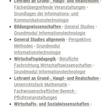
Lehramt an Grund-, Haupt- und Realschulen
-
Fächerübergreifende Veranstaltungen
-
Grundlagen der Informations- und
Kommunikationstechnologie
Bildungswissenschaften
-
General Studies
-
Grundmodul Informationstechnologie
General Studies allgemein
-
Perspektive:
Methoden
-
Grundmodul
Informationstechnologie
Wirtschaftspädagogik
-
Berufliche
Fachrichtung Wirtschaftswissenschaften
-
Grundmodul Informationstechnologie
Lehramt an Grund-, Haupt- und Realschulen
-
Unterrichtsfach Mathematik
-
Fachwissenschaftlicher Bereich -
Pflichtveranstaltungen
Wirtschafts- und Sozialwissenschaften
-