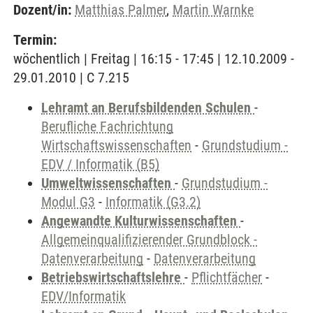
Dozent/in:
Matthias Palmer
,
Martin Warnke
Termin:
wöchentlich | Freitag | 16:15 - 17:45 | 12.10.2009 -
29.01.2010 | C 7.215
Lehramt an Berufsbildenden Schulen
-
Berufliche Fachrichtung
Wirtschaftswissenschaften
-
Grundstudium -
EDV / Informatik (B5)
Umweltwissenschaften
-
Grundstudium -
Modul G3
-
Informatik (G3.2)
Angewandte Kulturwissenschaften
-
Allgemeinqualifizierender Grundblock -
Datenverarbeitung
-
Datenverarbeitung
Betriebswirtschaftslehre
-
Pflichtfächer
-
EDV/Informatik