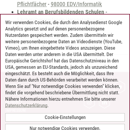
Pflichtfächer
-
98000 EDV/Informatik
Lehramt an Berufsbildenden Schulen
-
Fächerübergreifende Veranstaltungen
-
Wir verwenden Cookies, die durch den Analysedienst Google
Grundlagen der Informations- und
Analytics gesetzt und auf denen personenbezogene
Kommunikationstechnologie
Nutzerdaten gespeichert werden. Zudem übermitteln wir
weitere personenbezogene Daten an Videodienste (YouTube,
Vimeo), um Ihnen eingebettete Videos anzuzeigen. Diese
Daten werden unter anderem in die USA übermittelt. Der
Europäische Gerichtshof hat das Datenschutzniveau in den
Timo Leder
/
30.06.2024
USA, gemessen an EU-Standards, jedoch als unzureichend
eingeschätzt. Es besteht auch die Möglichkeit, dass Ihre
Daten dann durch US-Behörden verarbeitet werden können.
KONTAKT
Wenn Sie auf "Nur notwendige Cookies verwenden" klicken,
findet die vorgehend beschriebene Übermittlung nicht statt.
LEUPHANA ALS ARBEITGEBER
Nähere Informationen hierzu entnehmen Sie bitte unserer
INTRANET
Datenschutzerklärung
.
IMPRESSUM
Cookie-Einstellungen
DATENSCHUTZ
BARRIEREFREIHEIT
Nur notwendige Cookies verwenden.