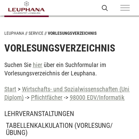
LEUPHANA
SERVICE
VORLESUNGSVERZEICHNIS
VORLESUNGSVERZEICHNIS
Suchen Sie
hier
über ein Suchformular im
Vorlesungsverzeichnis der Leuphana.
Start
>
Wirtschafts- und Sozialwissenschaften (Uni
Diplom)
->
Pflichtfächer
->
98000 EDV/Informatik
LEHRVERANSTALTUNGEN
TABELLENKALKULATION
(VORLESUNG/
ÜBUNG)