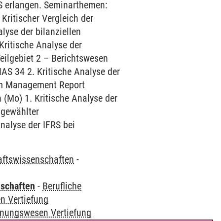
S erlangen. Seminarthemen:
Kritischer Vergleich der
yse der bilanziellen
ritische Analyse der
ilgebiet 2 – Berichtswesen
IAS 34 2. Kritische Analyse der
zum Management Report
 (Mo) 1. Kritische Analyse der
sgewählter
nalyse der IFRS bei
haftswissenschaften
-
nschaften
-
Berufliche
 Vertiefung
nungswesen Vertiefung