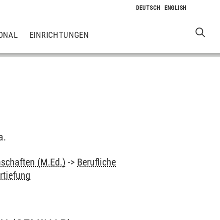
ONAL
EINRICHTUNGEN
a.
schaften (M.Ed.)
->
Berufliche
tiefung