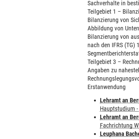
Sachverhalte in bes
Teilgebiet 1 – Bilan
Bilanzierung von Sic
Abbildung von Unter
Bilanzierung von au
nach den IFRS (TG) 1
Segmentberichtersta
Teilgebiet 3 – Rechn
Angaben zu nahesteh
Rechnungslegungsvor
Erstanwendung
Lehramt an Ber
Hauptstudium 
Lehramt an Ber
Fachrichtung W
Leuphana Bach