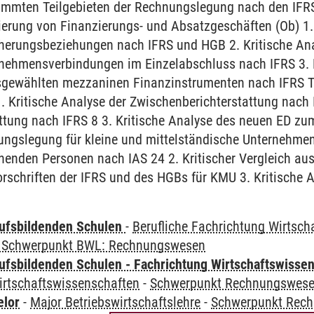
timmten Teilgebieten der Rechnungslegung nach den IFR
zierung von Finanzierungs- und Absatzgeschäften (Ob) 1. 
herungsbeziehungen nach IFRS und HGB 2. Kritische Anal
nehmensverbindungen im Einzelabschluss nach IFRS 3. K
sgewählten mezzaninen Finanzinstrumenten nach IFRS Te
. Kritische Analyse der Zwischenberichterstattung nach 
ttung nach IFRS 8 3. Kritische Analyse des neuen ED 
ungslegung für kleine und mittelständische Unternehmen
enden Personen nach IAS 24 2. Kritischer Vergleich au
schriften der IFRS und des HGBs für KMU 3. Kritische A
ufsbildenden Schulen
-
Berufliche Fachrichtung Wirtsc
- Schwerpunkt BWL: Rechnungswesen
ufsbildenden Schulen - Fachrichtung Wirtschaftswisse
irtschaftswissenschaften
-
Schwerpunkt Rechnungswesen
elor
-
Major Betriebswirtschaftslehre
-
Schwerpunkt Rech