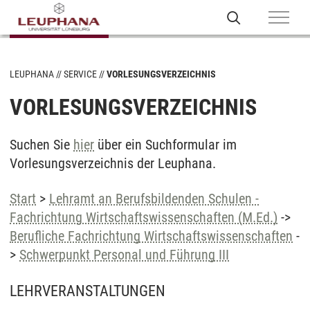
LEUPHANA
SERVICE
VORLESUNGSVERZEICHNIS
VORLESUNGSVERZEICHNIS
Suchen Sie
hier
über ein Suchformular im
Vorlesungsverzeichnis der Leuphana.
Start
>
Lehramt an Berufsbildenden Schulen -
Fachrichtung Wirtschaftswissenschaften (M.Ed.)
->
Berufliche Fachrichtung Wirtschaftswissenschaften
-
>
Schwerpunkt Personal und Führung III
LEHRVERANSTALTUNGEN