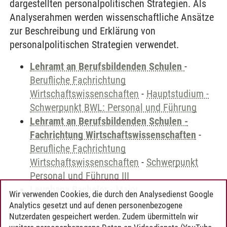
dargestellten personalpolitischen Strategien. Als
Analyserahmen werden wissenschaftliche Ansätze
zur Beschreibung und Erklärung von
personalpolitischen Strategien verwendet.
Lehramt an Berufsbildenden Schulen
-
Berufliche Fachrichtung
Wirtschaftswissenschaften
-
Hauptstudium -
Schwerpunkt BWL: Personal und Führung
Lehramt an Berufsbildenden Schulen -
Fachrichtung Wirtschaftswissenschaften
-
Berufliche Fachrichtung
Wirtschaftswissenschaften
-
Schwerpunkt
Personal und Führung III
Leuphana Bachelor
-
Major
Wir verwenden Cookies, die durch den Analysedienst Google
Betriebswirtschaftslehre
-
Schwerpunkt
Analytics gesetzt und auf denen personenbezogene
Personal und Führung III
Nutzerdaten gespeichert werden. Zudem übermitteln wir