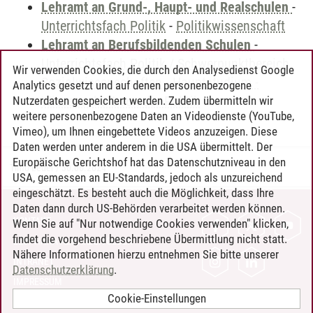
Lehramt an Grund-, Haupt- und Realschulen
-
Unterrichtsfach Politik
-
Politikwissenschaft
Lehramt an Berufsbildenden Schulen
-
Unterrichtsfach Politik / Schwerpunktbereich
Wir verwenden Cookies, die durch den Analysedienst Google
Sozialwissenschaften
-
Hauptstudium -
Analytics gesetzt und auf denen personenbezogene
Wissenschaft von der Politik
Nutzerdaten gespeichert werden. Zudem übermitteln wir
weitere personenbezogene Daten an Videodienste (YouTube,
Vimeo), um Ihnen eingebettete Videos anzuzeigen. Diese
Daten werden unter anderem in die USA übermittelt. Der
Europäische Gerichtshof hat das Datenschutzniveau in den
Timo Leder
/
30.06.2024
USA, gemessen an EU-Standards, jedoch als unzureichend
eingeschätzt. Es besteht auch die Möglichkeit, dass Ihre
Daten dann durch US-Behörden verarbeitet werden können.
KONTAKT
Wenn Sie auf "Nur notwendige Cookies verwenden" klicken,
findet die vorgehend beschriebene Übermittlung nicht statt.
LEUPHANA ALS ARBEITGEBER
Nähere Informationen hierzu entnehmen Sie bitte unserer
INTRANET
Datenschutzerklärung
.
IMPRESSUM
Cookie-Einstellungen
DATENSCHUTZ