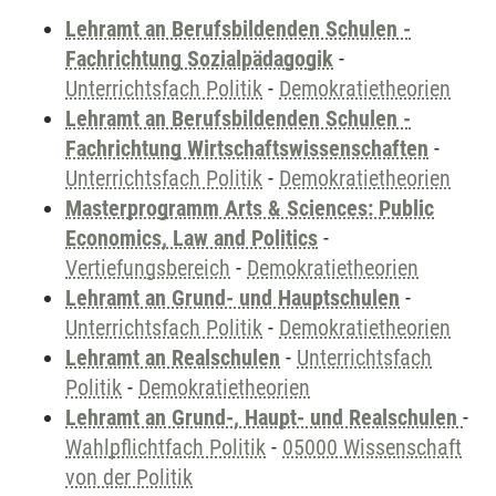
Lehramt an Berufsbildenden Schulen -
Fachrichtung Sozialpädagogik
-
Unterrichtsfach Politik
-
Demokratietheorien
Lehramt an Berufsbildenden Schulen -
Fachrichtung Wirtschaftswissenschaften
-
Unterrichtsfach Politik
-
Demokratietheorien
Masterprogramm Arts & Sciences: Public
Economics, Law and Politics
-
Vertiefungsbereich
-
Demokratietheorien
Lehramt an Grund- und Hauptschulen
-
Unterrichtsfach Politik
-
Demokratietheorien
Lehramt an Realschulen
-
Unterrichtsfach
Politik
-
Demokratietheorien
Lehramt an Grund-, Haupt- und Realschulen
-
Wahlpflichtfach Politik
-
05000 Wissenschaft
von der Politik