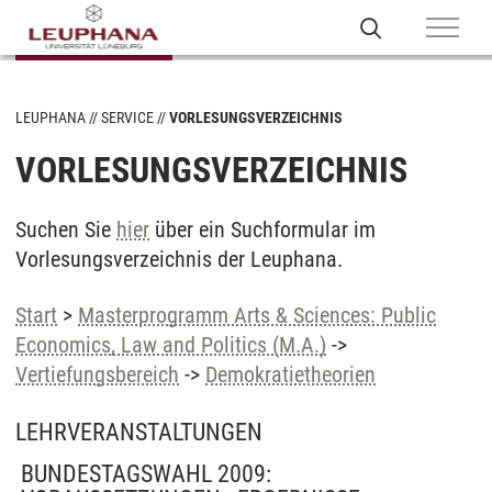
LEUPHANA
SERVICE
VORLESUNGSVERZEICHNIS
VORLESUNGSVERZEICHNIS
Suchen Sie
hier
über ein Suchformular im
Vorlesungsverzeichnis der Leuphana.
Start
>
Masterprogramm Arts & Sciences: Public
Economics, Law and Politics (M.A.)
->
Vertiefungsbereich
->
Demokratietheorien
LEHRVERANSTALTUNGEN
BUNDESTAGSWAHL 2009: