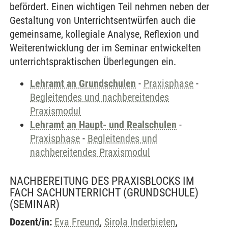
befördert. Einen wichtigen Teil nehmen neben der
Gestaltung von Unterrichtsentwürfen auch die
gemeinsame, kollegiale Analyse, Reflexion und
Weiterentwicklung der im Seminar entwickelten
unterrichtspraktischen Überlegungen ein.
Lehramt an Grundschulen
-
Praxisphase
-
Begleitendes und nachbereitendes
Praxismodul
Lehramt an Haupt- und Realschulen
-
Praxisphase
-
Begleitendes und
nachbereitendes Praxismodul
NACHBEREITUNG DES PRAXISBLOCKS IM
FACH SACHUNTERRICHT (GRUNDSCHULE)
(SEMINAR)
Dozent/in:
Eva Freund
,
Sirola Inderbieten
,