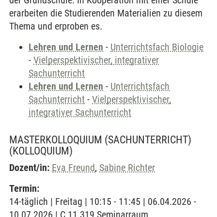
der Grundschule. In Kooperation mit einer Schule
erarbeiten die Studierenden Materialien zu diesem
Thema und erproben es.
Lehren und Lernen
-
Unterrichtsfach Biologie
-
Vielperspektivischer, integrativer
Sachunterricht
Lehren und Lernen
-
Unterrichtsfach
Sachunterricht
-
Vielperspektivischer,
integrativer Sachunterricht
MASTERKOLLOQUIUM (SACHUNTERRICHT)
(KOLLOQUIUM)
Dozent/in:
Eva Freund
,
Sabine Richter
Termin:
14-täglich | Freitag | 10:15 - 11:45 | 06.04.2026 -
10.07.2026 | C 11.319 Seminarraum