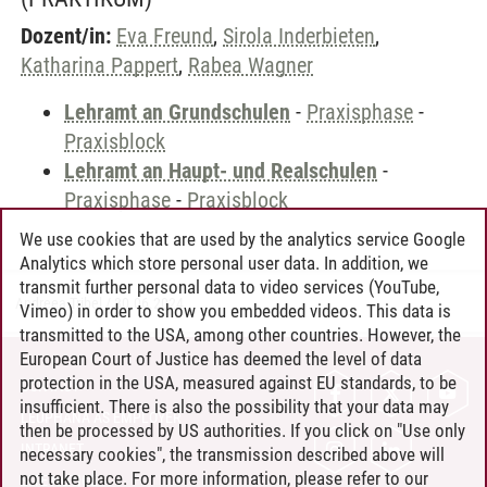
Dozent/in:
Eva Freund
,
Sirola Inderbieten
,
Katharina Pappert
,
Rabea Wagner
Lehramt an Grundschulen
-
Praxisphase
-
Praxisblock
Lehramt an Haupt- und Realschulen
-
Praxisphase
-
Praxisblock
We use cookies that are used by the analytics service Google
Analytics which store personal user data. In addition, we
transmit further personal data to video services (YouTube,
Andreea Tribel
/
30.06.2024
Vimeo) in order to show you embedded videos. This data is
transmitted to the USA, among other countries. However, the
European Court of Justice has deemed the level of data
protection in the USA, measured against EU standards, to be
CONTACT
insufficient. There is also the possibility that your data may
LEUPHANA AS EMPLOYER
then be processed by US authorities. If you click on "Use only
INTRANET
necessary cookies", the transmission described above will
not take place. For more information, please refer to our
SITE NOTICE