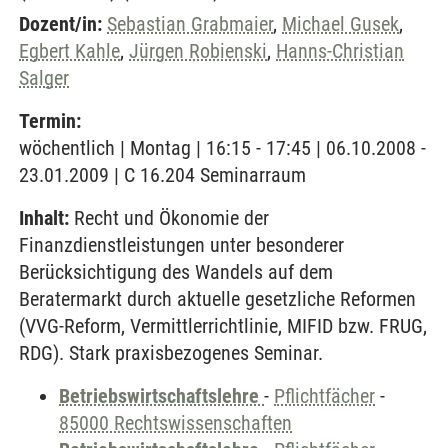
Dozent/in:
Sebastian Grabmaier
,
Michael Gusek
,
Egbert Kahle
,
Jürgen Robienski
,
Hanns-Christian
Salger
Termin:
wöchentlich | Montag | 16:15 - 17:45 | 06.10.2008 -
23.01.2009 | C 16.204 Seminarraum
Inhalt:
Recht und Ökonomie der
Finanzdienstleistungen unter besonderer
Berücksichtigung des Wandels auf dem
Beratermarkt durch aktuelle gesetzliche Reformen
(VVG-Reform, Vermittlerrichtlinie, MIFID bzw. FRUG,
RDG). Stark praxisbezogenes Seminar.
Betriebswirtschaftslehre
-
Pflichtfächer
-
85000 Rechtswissenschaften