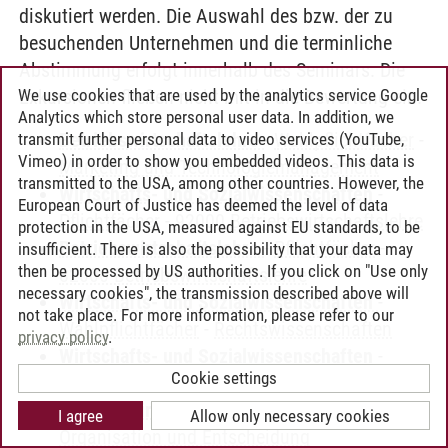
diskutiert werden. Die Auswahl des bzw. der zu
besuchenden Unternehmen und die terminliche
Abstimmung erfolgt innerhalb des Seminars. Die
We use cookies that are used by the analytics service Google
Exkursionen fließen nicht mit in die Bewertung ein.
Analytics which store personal user data. In addition, we
Betriebswirtschaftslehre
-
Wahlpflichtfächer
-
transmit further personal data to video services (YouTube,
Vimeo) in order to show you embedded videos. This data is
Marketing und Technologiemanagement
transmitted to the USA, among other countries. However, the
Wirtschafts- und Sozialwissenschaften
-
European Court of Justice has deemed the level of data
Pflichtfächer
-
92000 Betriebswirtschaftslehre
protection in the USA, measured against EU standards, to be
Betriebswirtschaftslehre
-
Pflichtfächer
-
insufficient. There is also the possibility that your data may
then be processed by US authorities. If you click on "Use only
82000 Betriebswirtschaftslehre
necessary cookies", the transmission described above will
Wirtschafts- und Sozialwissenschaften
-
not take place. For more information, please refer to our
Wahlpflichtfächer
-
Rechtswissenschaften
privacy policy
.
Wirtschafts- und Sozialwissenschaften
-
Cookie settings
Pflichtfächer
-
95000 Rechtswissenschaften
Betriebswirtschaftslehre
-
Wahlpflichtfächer
-
I agree
Allow only necessary cookies
Organisation und Entscheidung