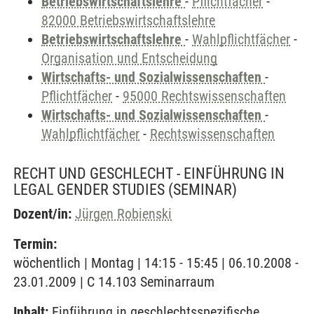
Betriebswirtschaftslehre
-
Pflichtfächer
-
82000 Betriebswirtschaftslehre
Betriebswirtschaftslehre
-
Wahlpflichtfächer
-
Organisation und Entscheidung
Wirtschafts- und Sozialwissenschaften
-
Pflichtfächer
-
95000 Rechtswissenschaften
Wirtschafts- und Sozialwissenschaften
-
Wahlpflichtfächer
-
Rechtswissenschaften
RECHT UND GESCHLECHT - EINFÜHRUNG IN
LEGAL GENDER STUDIES
(SEMINAR)
Dozent/in:
Jürgen Robienski
Termin:
wöchentlich | Montag | 14:15 - 15:45 | 06.10.2008 -
23.01.2009 | C 14.103 Seminarraum
Inhalt:
Einführung in geschlechtsspezifische