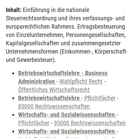
Inhalt:
Einführung in die nationale
Steuerrechtsordnung und ihres verfassungs- und
europarechtlichen Rahmens. Ertragsbesteuerung
von Einzelunternehmen, Personengesellschaften,
Kapitalgesellschaften und zusammengesetzter
Unternehmensformen (Einkommen-, Körperschaft-
und Gewerbesteuer).
Betriebswirtschaftslehre - Business
Administration
-
Wahlpflicht Recht
-
Öffentliches Wirtschaftsrecht
Betriebswirtschaftslehre
-
Pflichtfächer
-
85000 Rechtswissenschaften
Wirtschafts- und Sozialwissenschaften
-
Pflichtfächer
-
95000 Rechtswissenschaften
Wirtschafts- und Sozialwissenschaften
-