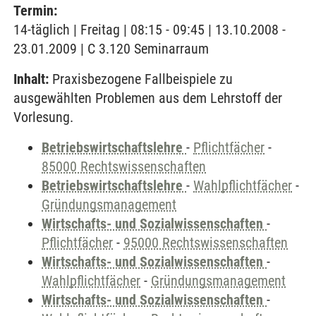
Termin:
14-täglich | Freitag | 08:15 - 09:45 | 13.10.2008 -
23.01.2009 | C 3.120 Seminarraum
Inhalt:
Praxisbezogene Fallbeispiele zu
ausgewählten Problemen aus dem Lehrstoff der
Vorlesung.
Betriebswirtschaftslehre
-
Pflichtfächer
-
85000 Rechtswissenschaften
Betriebswirtschaftslehre
-
Wahlpflichtfächer
-
Gründungsmanagement
Wirtschafts- und Sozialwissenschaften
-
Pflichtfächer
-
95000 Rechtswissenschaften
Wirtschafts- und Sozialwissenschaften
-
Wahlpflichtfächer
-
Gründungsmanagement
Wirtschafts- und Sozialwissenschaften
-