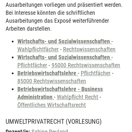
Ausarbeitungen vorliegen und präsentiert werden.
Bei Interesse könnten die schriftlichen
Ausarbeitungen das Exposé weiterführender
Arbeiten darstellen.
Wirtschafts- und Sozialwissenschaften
-
Wahlpflichtfächer
-
Rechtswissenschaften
Wirtschafts- und Sozialwissenschaften
-
Pflichtfächer
-
95000 Rechtswissenschaften
Betriebswirtschaftslehre
-
Pflichtfächer
-
85000 Rechtswissenschaften
Betriebswirtschaftslehre - Business
Administration
-
Wahlpflicht Recht
-
Öffentliches Wirtschaftsrecht
UMWELTPRIVATRECHT
(VORLESUNG)
Dozent/in:
Sabine Reuland