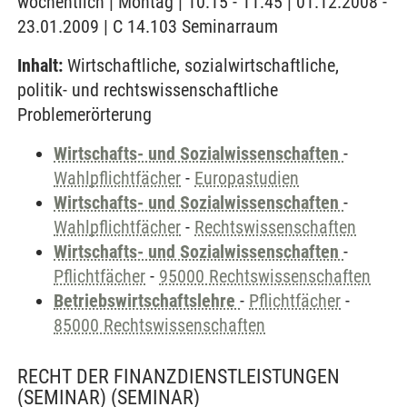
wöchentlich | Montag | 10:15 - 11:45 | 01.12.2008 -
23.01.2009 | C 14.103 Seminarraum
Inhalt:
Wirtschaftliche, sozialwirtschaftliche,
politik- und rechtswissenschaftliche
Problemerörterung
Wirtschafts- und Sozialwissenschaften
-
Wahlpflichtfächer
-
Europastudien
Wirtschafts- und Sozialwissenschaften
-
Wahlpflichtfächer
-
Rechtswissenschaften
Wirtschafts- und Sozialwissenschaften
-
Pflichtfächer
-
95000 Rechtswissenschaften
Betriebswirtschaftslehre
-
Pflichtfächer
-
85000 Rechtswissenschaften
RECHT DER FINANZDIENSTLEISTUNGEN
(SEMINAR)
(SEMINAR)