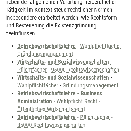
neben der allgemeinen Verortung freiberuflicher
Tätigkeit im Kontext steuerrechtlicher Normen
insbesondere erarbeitet werden, wie Rechtsform
und Besteuerung die Existenzgründung
beeinflussen.
Betriebswirtschaftslehre
-
Wahlpflichtfächer
-
Gründungsmanagement
Wirtschafts- und Sozialwissenschaften
-
Pflichtfächer
-
95000 Rechtswissenschaften
Wirtschafts- und Sozialwissenschaften
-
Wahlpflichtfächer
-
Gründungsmanagement
Betriebswirtschaftslehre - Business
Administration
-
Wahlpflicht Recht
-
Öffentliches Wirtschaftsrecht
Betriebswirtschaftslehre
-
Pflichtfächer
-
85000 Rechtswissenschaften