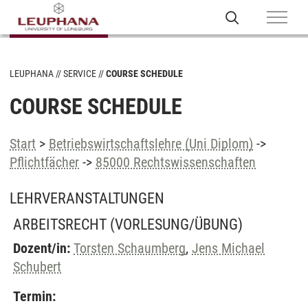
LEUPHANA
SERVICE
COURSE SCHEDULE
COURSE SCHEDULE
Start
>
Betriebswirtschaftslehre (Uni Diplom)
->
Pflichtfächer
->
85000 Rechtswissenschaften
LEHRVERANSTALTUNGEN
ARBEITSRECHT
(VORLESUNG/ÜBUNG)
Dozent/in:
Torsten Schaumberg
,
Jens Michael
Schubert
Termin: