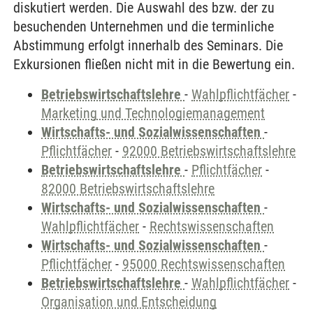
diskutiert werden. Die Auswahl des bzw. der zu
besuchenden Unternehmen und die terminliche
Abstimmung erfolgt innerhalb des Seminars. Die
Exkursionen fließen nicht mit in die Bewertung ein.
Betriebswirtschaftslehre
-
Wahlpflichtfächer
-
Marketing und Technologiemanagement
Wirtschafts- und Sozialwissenschaften
-
Pflichtfächer
-
92000 Betriebswirtschaftslehre
Betriebswirtschaftslehre
-
Pflichtfächer
-
82000 Betriebswirtschaftslehre
Wirtschafts- und Sozialwissenschaften
-
Wahlpflichtfächer
-
Rechtswissenschaften
Wirtschafts- und Sozialwissenschaften
-
Pflichtfächer
-
95000 Rechtswissenschaften
Betriebswirtschaftslehre
-
Wahlpflichtfächer
-
Organisation und Entscheidung