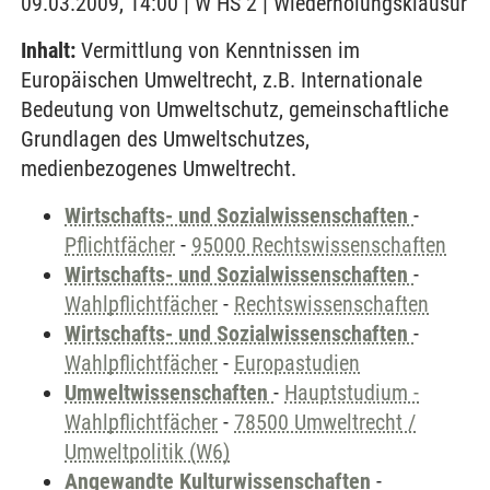
09.03.2009, 14:00 | W HS 2 | Wiederholungsklausur
Inhalt:
Vermittlung von Kenntnissen im
Europäischen Umweltrecht, z.B. Internationale
Bedeutung von Umweltschutz, gemeinschaftliche
Grundlagen des Umweltschutzes,
medienbezogenes Umweltrecht.
Wirtschafts- und Sozialwissenschaften
-
Pflichtfächer
-
95000 Rechtswissenschaften
Wirtschafts- und Sozialwissenschaften
-
Wahlpflichtfächer
-
Rechtswissenschaften
Wirtschafts- und Sozialwissenschaften
-
Wahlpflichtfächer
-
Europastudien
Umweltwissenschaften
-
Hauptstudium -
Wahlpflichtfächer
-
78500 Umweltrecht /
Umweltpolitik (W6)
Angewandte Kulturwissenschaften
-