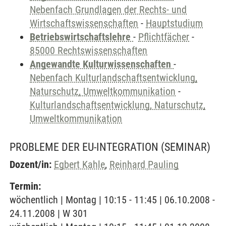
Nebenfach Grundlagen der Rechts- und
Wirtschaftswissenschaften
-
Hauptstudium
Betriebswirtschaftslehre
-
Pflichtfächer
-
85000 Rechtswissenschaften
Angewandte Kulturwissenschaften
-
Nebenfach Kulturlandschaftsentwicklung,
Naturschutz, Umweltkommunikation
-
Kulturlandschaftsentwicklung, Naturschutz,
Umweltkommunikation
PROBLEME DER EU-INTEGRATION
(SEMINAR)
Dozent/in:
Egbert Kahle
,
Reinhard Pauling
Termin:
wöchentlich | Montag | 10:15 - 11:45 | 06.10.2008 -
24.11.2008 | W 301