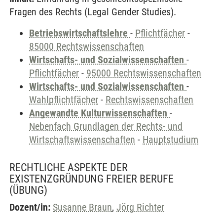
Fragen des Rechts (Legal Gender Studies).
Betriebswirtschaftslehre
-
Pflichtfächer
-
85000 Rechtswissenschaften
Wirtschafts- und Sozialwissenschaften
-
Pflichtfächer
-
95000 Rechtswissenschaften
Wirtschafts- und Sozialwissenschaften
-
Wahlpflichtfächer
-
Rechtswissenschaften
Angewandte Kulturwissenschaften
-
Nebenfach Grundlagen der Rechts- und
Wirtschaftswissenschaften
-
Hauptstudium
RECHTLICHE ASPEKTE DER
EXISTENZGRÜNDUNG FREIER BERUFE
(ÜBUNG)
Dozent/in:
Susanne Braun
,
Jörg Richter