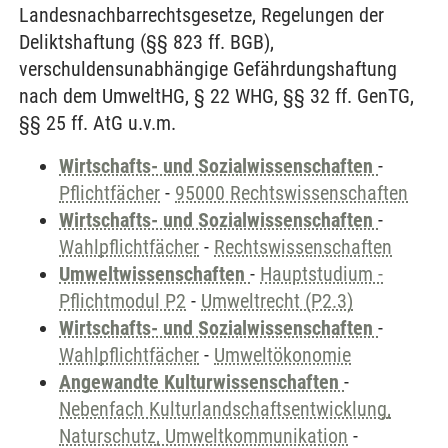
Landesnachbarrechtsgesetze, Regelungen der
Deliktshaftung (§§ 823 ff. BGB),
verschuldensunabhängige Gefährdungshaftung
nach dem UmweltHG, § 22 WHG, §§ 32 ff. GenTG,
§§ 25 ff. AtG u.v.m.
Wirtschafts- und Sozialwissenschaften
-
Pflichtfächer
-
95000 Rechtswissenschaften
Wirtschafts- und Sozialwissenschaften
-
Wahlpflichtfächer
-
Rechtswissenschaften
Umweltwissenschaften
-
Hauptstudium -
Pflichtmodul P2
-
Umweltrecht (P2.3)
Wirtschafts- und Sozialwissenschaften
-
Wahlpflichtfächer
-
Umweltökonomie
Angewandte Kulturwissenschaften
-
Nebenfach Kulturlandschaftsentwicklung,
Naturschutz, Umweltkommunikation
-