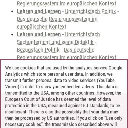
Regierungssystem im europäischen Kontext
Lehren und Lernen
-
Unterrichtsfach Politik
-
Das deutsche Regierungssystem im
europäischen Kontext
Lehren und Lernen
-
Unterrichtsfach
Sachunterricht und seine Didaktik -
Bezugsfach Politik
-
Das deutsche
Regierungssystem im europäischen Kontext
We use cookies that are used by the analytics service Google
Analytics which store personal user data. In addition, we
transmit further personal data to video services (YouTube,
Andreea Tribel
/
30.06.2024
Vimeo) in order to show you embedded videos. This data is
transmitted to the USA, among other countries. However, the
European Court of Justice has deemed the level of data
protection in the USA, measured against EU standards, to be
CONTACT
insufficient. There is also the possibility that your data may
LEUPHANA AS EMPLOYER
then be processed by US authorities. If you click on "Use only
INTRANET
necessary cookies", the transmission described above will