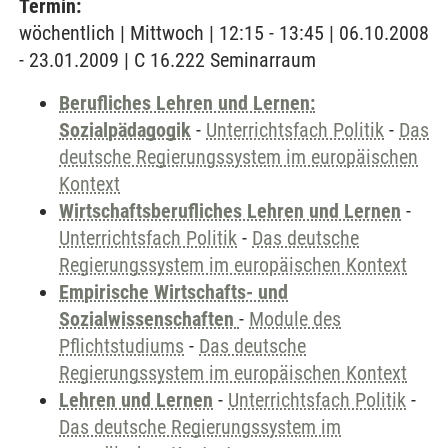
Termin:
wöchentlich | Mittwoch | 12:15 - 13:45 | 06.10.2008
- 23.01.2009 | C 16.222 Seminarraum
Berufliches Lehren und Lernen:
Sozialpädagogik
-
Unterrichtsfach Politik
-
Das
deutsche Regierungssystem im europäischen
Kontext
Wirtschaftsberufliches Lehren und Lernen
-
Unterrichtsfach Politik
-
Das deutsche
Regierungssystem im europäischen Kontext
Empirische Wirtschafts- und
Sozialwissenschaften
-
Module des
Pflichtstudiums
-
Das deutsche
Regierungssystem im europäischen Kontext
Lehren und Lernen
-
Unterrichtsfach Politik
-
Das deutsche Regierungssystem im