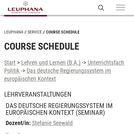
LEUPHANA
SERVICE
COURSE SCHEDULE
COURSE SCHEDULE
Start
>
Lehren und Lernen (B.A.)
->
Unterrichtsfach
Politik
->
Das deutsche Regierungssystem im
europäischen Kontext
LEHRVERANSTALTUNGEN
DAS DEUTSCHE REGIERUNGSSYSTEM IM
EUROPÄISCHEN KONTEXT
(SEMINAR)
Dozent/in:
Stefanie Seewald