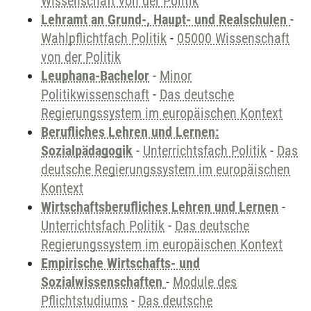
Wissenschaft von der Politik
Lehramt an Grund-, Haupt- und Realschulen
-
Wahlpflichtfach Politik
-
05000 Wissenschaft
von der Politik
Leuphana-Bachelor
-
Minor
Politikwissenschaft
-
Das deutsche
Regierungssystem im europäischen Kontext
Berufliches Lehren und Lernen:
Sozialpädagogik
-
Unterrichtsfach Politik
-
Das
deutsche Regierungssystem im europäischen
Kontext
Wirtschaftsberufliches Lehren und Lernen
-
Unterrichtsfach Politik
-
Das deutsche
Regierungssystem im europäischen Kontext
Empirische Wirtschafts- und
Sozialwissenschaften
-
Module des
Pflichtstudiums
-
Das deutsche