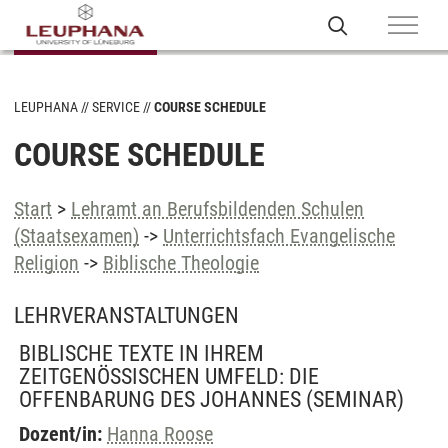
LEUPHANA
SERVICE
COURSE SCHEDULE
COURSE SCHEDULE
Start
>
Lehramt an Berufsbildenden Schulen
(Staatsexamen)
->
Unterrichtsfach Evangelische
Religion
->
Biblische Theologie
LEHRVERANSTALTUNGEN
BIBLISCHE TEXTE IN IHREM
ZEITGENÖSSISCHEN UMFELD: DIE
OFFENBARUNG DES JOHANNES
(SEMINAR)
Dozent/in:
Hanna Roose