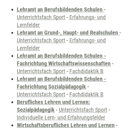
Lehramt an Berufsbildenden Schulen
-
Unterrichtsfach Sport
-
Erfahrungs- und
Lernfelder
Lehramt an Grund-, Haupt- und Realschulen
-
Unterrichtsfach Sport
-
Erfahrungs- und
Lernfelder
Lehramt an Berufsbildenden Schulen -
Fachrichtung Wirtschaftswissenschaften
-
Unterrichtsfach Sport
-
Fachdidaktik B
Lehramt an Berufsbildenden Schulen -
Fachrichtung Sozialpädagogik
-
Unterrichtsfach Sport
-
Fachdidaktik B
Berufliches Lehren und Lernen:
Sozialpädagogik
-
Unterrichtsfach Sport
-
Individuelle Lern- und Erfahrungsfelder
Wirtschaftsberufliches Lehren und Lernen
-