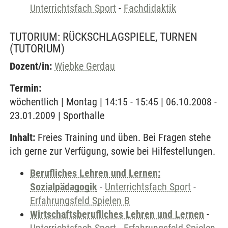
Unterrichtsfach Sport
-
Fachdidaktik
TUTORIUM: RÜCKSCHLAGSPIELE, TURNEN
(TUTORIUM)
Dozent/in:
Wiebke Gerdau
Termin:
wöchentlich | Montag | 14:15 - 15:45 | 06.10.2008 -
23.01.2009 | Sporthalle
Inhalt:
Freies Training und üben. Bei Fragen stehe
ich gerne zur Verfügung, sowie bei Hilfestellungen.
Berufliches Lehren und Lernen:
Sozialpädagogik
-
Unterrichtsfach Sport
-
Erfahrungsfeld Spielen B
Wirtschaftsberufliches Lehren und Lernen
-