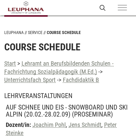
LEUPHANA
SERVICE
COURSE SCHEDULE
COURSE SCHEDULE
Start
>
Lehramt an Berufsbildenden Schulen -
Fachrichtung Sozialpädagogik (M.Ed.)
->
Unterrichtsfach Sport
->
Fachdidaktik B
LEHRVERANSTALTUNGEN
AUF SCHNEE UND EIS - SNOWBOARD UND SKI
ALPIN (20.02.-28.02.09)
(PROSEMINAR)
Dozent/in:
Joachim Pohl
,
Jens Schmidt
,
Peter
Steinke