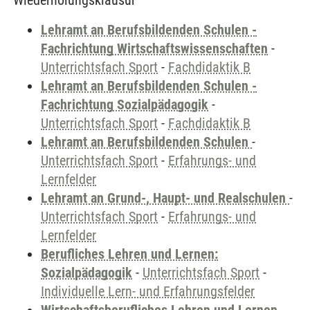
Wiederholungsklausur
Lehramt an Berufsbildenden Schulen -
Fachrichtung Wirtschaftswissenschaften
-
Unterrichtsfach Sport
-
Fachdidaktik B
Lehramt an Berufsbildenden Schulen -
Fachrichtung Sozialpädagogik
-
Unterrichtsfach Sport
-
Fachdidaktik B
Lehramt an Berufsbildenden Schulen
-
Unterrichtsfach Sport
-
Erfahrungs- und
Lernfelder
Lehramt an Grund-, Haupt- und Realschulen
-
Unterrichtsfach Sport
-
Erfahrungs- und
Lernfelder
Berufliches Lehren und Lernen:
Sozialpädagogik
-
Unterrichtsfach Sport
-
Individuelle Lern- und Erfahrungsfelder