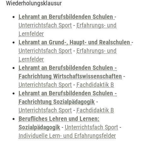
Wiederholungsklausur
Lehramt an Berufsbildenden Schulen
-
Unterrichtsfach Sport
-
Erfahrungs- und
Lernfelder
Lehramt an Grund-, Haupt- und Realschulen
-
Unterrichtsfach Sport
-
Erfahrungs- und
Lernfelder
Lehramt an Berufsbildenden Schulen -
Fachrichtung Wirtschaftswissenschaften
-
Unterrichtsfach Sport
-
Fachdidaktik B
Lehramt an Berufsbildenden Schulen -
Fachrichtung Sozialpädagogik
-
Unterrichtsfach Sport
-
Fachdidaktik B
Berufliches Lehren und Lernen:
Sozialpädagogik
-
Unterrichtsfach Sport
-
Individuelle Lern- und Erfahrungsfelder