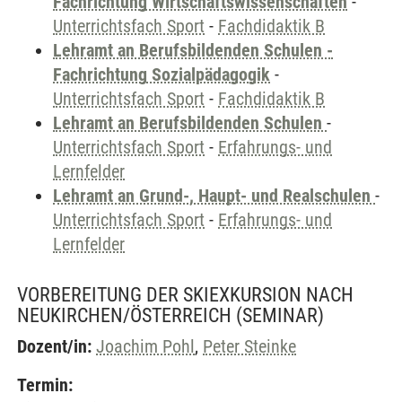
Fachrichtung Wirtschaftswissenschaften
-
Unterrichtsfach Sport
-
Fachdidaktik B
Lehramt an Berufsbildenden Schulen -
Fachrichtung Sozialpädagogik
-
Unterrichtsfach Sport
-
Fachdidaktik B
Lehramt an Berufsbildenden Schulen
-
Unterrichtsfach Sport
-
Erfahrungs- und
Lernfelder
Lehramt an Grund-, Haupt- und Realschulen
-
Unterrichtsfach Sport
-
Erfahrungs- und
Lernfelder
VORBEREITUNG DER SKIEXKURSION NACH
NEUKIRCHEN/ÖSTERREICH
(SEMINAR)
Dozent/in:
Joachim Pohl
,
Peter Steinke
Termin: