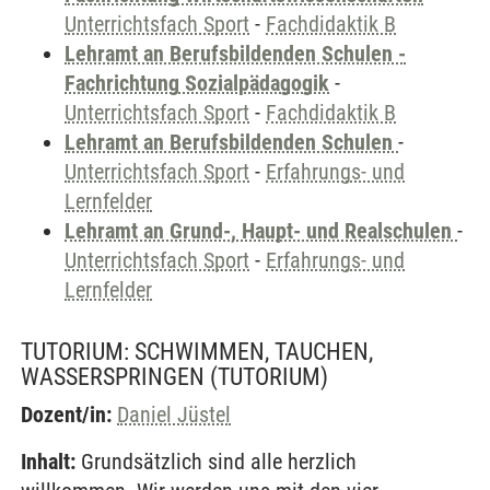
Unterrichtsfach Sport
-
Fachdidaktik B
Lehramt an Berufsbildenden Schulen -
Fachrichtung Sozialpädagogik
-
Unterrichtsfach Sport
-
Fachdidaktik B
Lehramt an Berufsbildenden Schulen
-
Unterrichtsfach Sport
-
Erfahrungs- und
Lernfelder
Lehramt an Grund-, Haupt- und Realschulen
-
Unterrichtsfach Sport
-
Erfahrungs- und
Lernfelder
TUTORIUM: SCHWIMMEN, TAUCHEN,
WASSERSPRINGEN
(TUTORIUM)
Dozent/in:
Daniel Jüstel
Inhalt:
Grundsätzlich sind alle herzlich