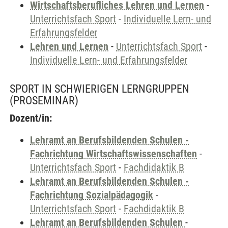
Wirtschaftsberufliches Lehren und Lernen
-
Unterrichtsfach Sport
-
Individuelle Lern- und
Erfahrungsfelder
Lehren und Lernen
-
Unterrichtsfach Sport
-
Individuelle Lern- und Erfahrungsfelder
SPORT IN SCHWIERIGEN LERNGRUPPEN
(PROSEMINAR)
Dozent/in:
Lehramt an Berufsbildenden Schulen -
Fachrichtung Wirtschaftswissenschaften
-
Unterrichtsfach Sport
-
Fachdidaktik B
Lehramt an Berufsbildenden Schulen -
Fachrichtung Sozialpädagogik
-
Unterrichtsfach Sport
-
Fachdidaktik B
Lehramt an Berufsbildenden Schulen
-