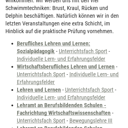
willkommen. Wir werden uns mit den vier
Schwimmtechniken: Brust, Kraul, Rücken und
Delphin beschäftigen. Natürlich können wir in den
letzten Veranstaltungen eine extra Schicht, im
Hinblick auf die praktische Prüfung vornehmen.
Berufliches Lehren und Lernen:
Sozialpädagogik
-
Unterrichtsfach Sport
-
Individuelle Lern- und Erfahrungsfelder
Wirtschaftsberufliches Lehren und Lernen
-
Unterrichtsfach Sport
-
Individuelle Lern- und
Erfahrungsfelder
Lehren und Lernen
-
Unterrichtsfach Sport
-
Individuelle Lern- und Erfahrungsfelder
Lehramt an Berufsbildenden Schulen -
Fachrichtung Wirtschaftswissenschaften
-
Unterrichtsfach Sport
-
Bewegungslehre III