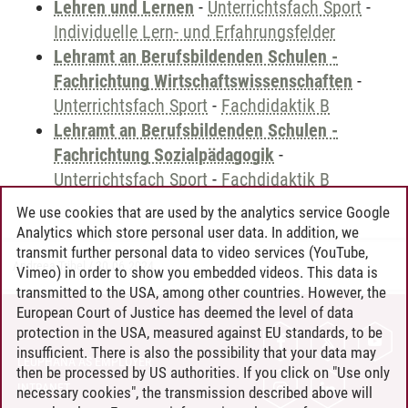
Lehren und Lernen
-
Unterrichtsfach Sport
-
Individuelle Lern- und Erfahrungsfelder
Lehramt an Berufsbildenden Schulen -
Fachrichtung Wirtschaftswissenschaften
-
Unterrichtsfach Sport
-
Fachdidaktik B
Lehramt an Berufsbildenden Schulen -
Fachrichtung Sozialpädagogik
-
Unterrichtsfach Sport
-
Fachdidaktik B
We use cookies that are used by the analytics service Google
Analytics which store personal user data. In addition, we
transmit further personal data to video services (YouTube,
Andreea Tribel
/
30.06.2024
Vimeo) in order to show you embedded videos. This data is
transmitted to the USA, among other countries. However, the
European Court of Justice has deemed the level of data
protection in the USA, measured against EU standards, to be
CONTACT
insufficient. There is also the possibility that your data may
LEUPHANA AS EMPLOYER
then be processed by US authorities. If you click on "Use only
INTRANET
necessary cookies", the transmission described above will