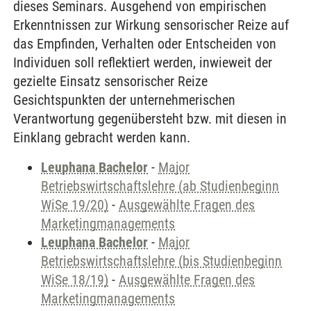
dieses Seminars. Ausgehend von empirischen
Erkenntnissen zur Wirkung sensorischer Reize auf
das Empfinden, Verhalten oder Entscheiden von
Individuen soll reflektiert werden, inwieweit der
gezielte Einsatz sensorischer Reize
Gesichtspunkten der unternehmerischen
Verantwortung gegenübersteht bzw. mit diesen in
Einklang gebracht werden kann.
Leuphana Bachelor
-
Major
Betriebswirtschaftslehre (ab Studienbeginn
WiSe 19/20)
-
Ausgewählte Fragen des
Marketingmanagements
Leuphana Bachelor
-
Major
Betriebswirtschaftslehre (bis Studienbeginn
WiSe 18/19)
-
Ausgewählte Fragen des
Marketingmanagements