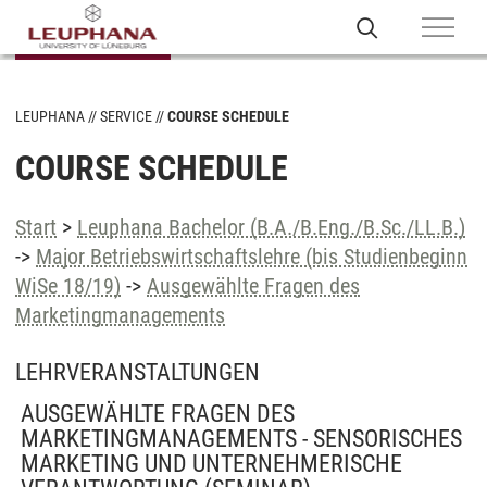
LEUPHANA
SERVICE
COURSE SCHEDULE
COURSE SCHEDULE
Start
>
Leuphana Bachelor (B.A./B.Eng./B.Sc./LL.B.)
->
Major Betriebswirtschaftslehre (bis Studienbeginn
WiSe 18/19)
->
Ausgewählte Fragen des
Marketingmanagements
LEHRVERANSTALTUNGEN
AUSGEWÄHLTE FRAGEN DES
MARKETINGMANAGEMENTS - SENSORISCHES
MARKETING UND UNTERNEHMERISCHE