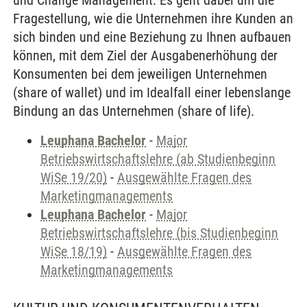
und Change Management. Es geht dabei um die
Fragestellung, wie die Unternehmen ihre Kunden an
sich binden und eine Beziehung zu Ihnen aufbauen
können, mit dem Ziel der Ausgabenerhöhung der
Konsumenten bei dem jeweiligen Unternehmen
(share of wallet) und im Idealfall einer lebenslange
Bindung an das Unternehmen (share of life).
Leuphana Bachelor
-
Major
Betriebswirtschaftslehre (ab Studienbeginn
WiSe 19/20)
-
Ausgewählte Fragen des
Marketingmanagements
Leuphana Bachelor
-
Major
Betriebswirtschaftslehre (bis Studienbeginn
WiSe 18/19)
-
Ausgewählte Fragen des
Marketingmanagements