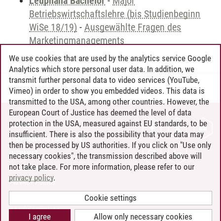
Leuphana Bachelor
-
Major
Betriebswirtschaftslehre (bis Studienbeginn
WiSe 18/19)
-
Ausgewählte Fragen des
Marketingmanagements
We use cookies that are used by the analytics service Google
Analytics which store personal user data. In addition, we
transmit further personal data to video services (YouTube,
Andreea Tribel
/
30.06.2024
Vimeo) in order to show you embedded videos. This data is
transmitted to the USA, among other countries. However, the
European Court of Justice has deemed the level of data
protection in the USA, measured against EU standards, to be
CONTACT
insufficient. There is also the possibility that your data may
LEUPHANA AS EMPLOYER
then be processed by US authorities. If you click on "Use only
INTRANET
necessary cookies", the transmission described above will
not take place. For more information, please refer to our
SITE NOTICE
privacy policy
.
PRIVACY POLICY
ACCESSIBILITY
Cookie settings
COOKIE SETTINGS
I agree
Allow only necessary cookies