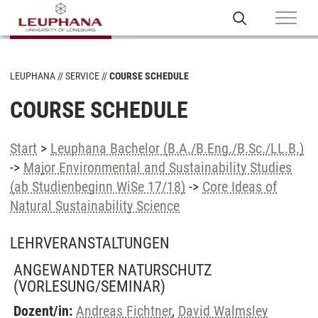
LEUPHANA
SERVICE
COURSE SCHEDULE
COURSE SCHEDULE
Start
>
Leuphana Bachelor (B.A./B.Eng./B.Sc./LL.B.)
->
Major Environmental and Sustainability Studies
(ab Studienbeginn WiSe 17/18)
->
Core Ideas of
Natural Sustainability Science
LEHRVERANSTALTUNGEN
ANGEWANDTER NATURSCHUTZ
(VORLESUNG/SEMINAR)
Dozent/in:
Andreas Fichtner
,
David Walmsley