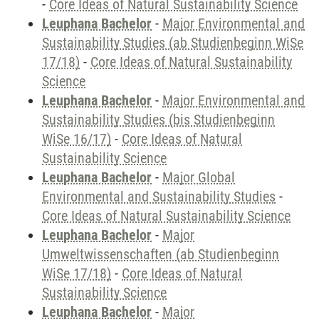
-
Core Ideas of Natural Sustainability Science
Leuphana Bachelor
-
Major Environmental and
Sustainability Studies (ab Studienbeginn WiSe
17/18)
-
Core Ideas of Natural Sustainability
Science
Leuphana Bachelor
-
Major Environmental and
Sustainability Studies (bis Studienbeginn
WiSe 16/17)
-
Core Ideas of Natural
Sustainability Science
Leuphana Bachelor
-
Major Global
Environmental and Sustainability Studies
-
Core Ideas of Natural Sustainability Science
Leuphana Bachelor
-
Major
Umweltwissenschaften (ab Studienbeginn
WiSe 17/18)
-
Core Ideas of Natural
Sustainability Science
Leuphana Bachelor
-
Major