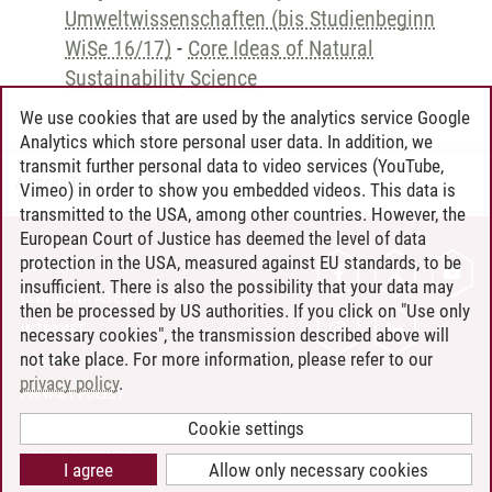
Umweltwissenschaften (bis Studienbeginn
WiSe 16/17)
-
Core Ideas of Natural
Sustainability Science
We use cookies that are used by the analytics service Google
Analytics which store personal user data. In addition, we
transmit further personal data to video services (YouTube,
Andreea Tribel
/
30.06.2024
Vimeo) in order to show you embedded videos. This data is
transmitted to the USA, among other countries. However, the
European Court of Justice has deemed the level of data
protection in the USA, measured against EU standards, to be
CONTACT
insufficient. There is also the possibility that your data may
LEUPHANA AS EMPLOYER
then be processed by US authorities. If you click on "Use only
INTRANET
necessary cookies", the transmission described above will
not take place. For more information, please refer to our
SITE NOTICE
privacy policy
.
PRIVACY POLICY
ACCESSIBILITY
Cookie settings
COOKIE SETTINGS
I agree
Allow only necessary cookies