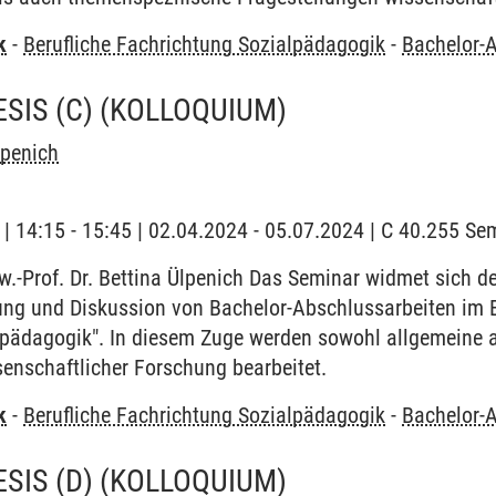
k
-
Berufliche Fachrichtung Sozialpädagogik
-
Bachelor-A
SIS (C)
(KOLLOQUIUM)
lpenich
g | 14:15 - 15:45 | 02.04.2024 - 05.07.2024 | C 40.255 S
.-Prof. Dr. Bettina Ülpenich Das Seminar widmet sich de
ng und Diskussion von Bachelor-Abschlussarbeiten im B
alpädagogik". In diesem Zuge werden sowohl allgemeine 
enschaftlicher Forschung bearbeitet.
k
-
Berufliche Fachrichtung Sozialpädagogik
-
Bachelor-A
SIS (D)
(KOLLOQUIUM)