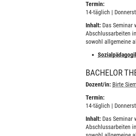
Termin:
14-täglich | Donners
Inhalt:
Das Seminar w
Abschlussarbeiten im
sowohl allgemeine a
Sozialpädagogi
BACHELOR THE
Dozent/in:
Birte Sie
Termin:
14-täglich | Donners
Inhalt:
Das Seminar w
Abschlussarbeiten im
sowohl allgemeine a