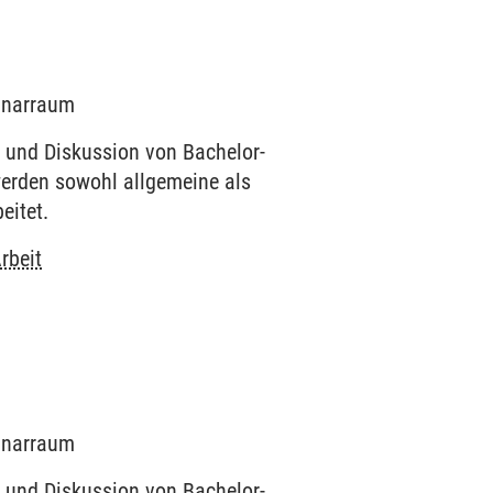
minarraum
 und Diskussion von Bachelor-
werden sowohl allgemeine als
eitet.
rbeit
minarraum
 und Diskussion von Bachelor-