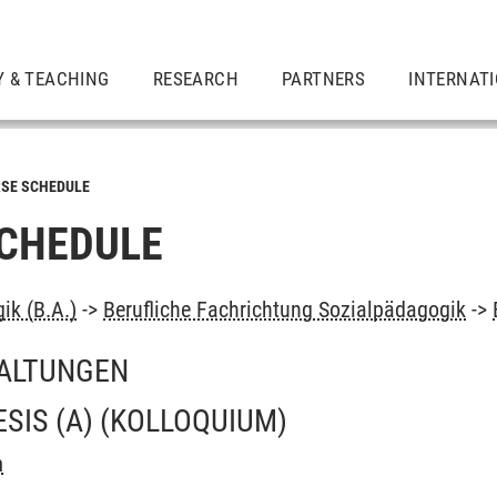
Y & TEACHING
RESEARCH
PARTNERS
INTERNAT
SE SCHEDULE
CHEDULE
ik (B.A.)
->
Berufliche Fachrichtung Sozialpädagogik
->
ALTUNGEN
SIS (A)
(KOLLOQUIUM)
m