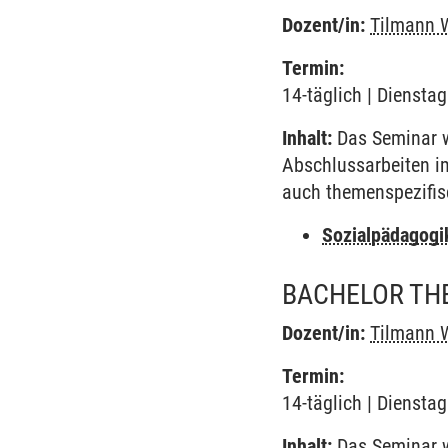
Dozent/in:
Tilmann 
Termin:
14-täglich | Diensta
Inhalt:
Das Seminar w
Abschlussarbeiten i
auch themenspezifis
Sozialpädagogi
BACHELOR THE
Dozent/in:
Tilmann 
Termin:
14-täglich | Diensta
Inhalt:
Das Seminar w