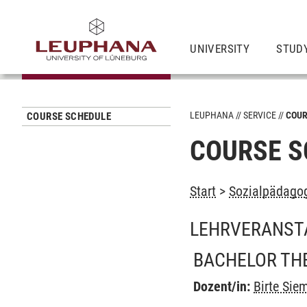
UNIVERSITY
STUD
LEUPHANA
SERVICE
COUR
COURSE SCHEDULE
COURSE S
Start
>
Sozialpädagog
LEHRVERANST
BACHELOR THE
Dozent/in:
Birte Sie