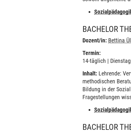
Sozialpädagogi
BACHELOR THE
Dozent/in:
Bettina Ü
Termin:
14-täglich | Diensta
Inhalt:
Lehrende: Verw
methodischen Beratu
Bildung in der Sozi
Fragestellungen wiss
Sozialpädagogi
BACHELOR THE