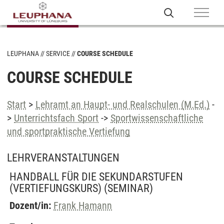
LEUPHANA
SERVICE
COURSE SCHEDULE
COURSE SCHEDULE
Start
>
Lehramt an Haupt- und Realschulen (M.Ed.)
-
>
Unterrichtsfach Sport
->
Sportwissenschaftliche
und sportpraktische Vertiefung
LEHRVERANSTALTUNGEN
HANDBALL FÜR DIE SEKUNDARSTUFEN
(VERTIEFUNGSKURS)
(SEMINAR)
Dozent/in:
Frank Hamann