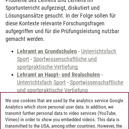
Probleme des Lehrens und Lernens im
Sportunterricht aufgezeigt, diskutiert und
Lösungsansätze gesucht. In der Folge sollen für
diese Kontexte relevante Forschungsfragen
aufgegriffen und für die Prüfungsleistung nutzbar
gemacht werden.
Lehramt an Grundschulen
-
Unterrichtsfach
Sport
-
Sportwissenschaftliche und
sportpraktische Vertiefung
Lehramt an Haupt- und Realschulen
-
Unterrichtsfach Sport
-
Sportwissenschaftliche
und sportpraktische Vertiefung
We use cookies that are used by the analytics service Google
Analytics which store personal user data. In addition, we
transmit further personal data to video services (YouTube,
Andreea Tribel
/
30.06.2024
Vimeo) in order to show you embedded videos. This data is
transmitted to the USA, among other countries. However, the