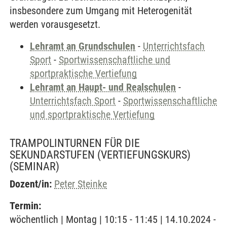
insbesondere zum Umgang mit Heterogenität
werden vorausgesetzt.
Lehramt an Grundschulen
-
Unterrichtsfach
Sport
-
Sportwissenschaftliche und
sportpraktische Vertiefung
Lehramt an Haupt- und Realschulen
-
Unterrichtsfach Sport
-
Sportwissenschaftliche
und sportpraktische Vertiefung
TRAMPOLINTURNEN FÜR DIE
SEKUNDARSTUFEN (VERTIEFUNGSKURS)
(SEMINAR)
Dozent/in:
Peter Steinke
Termin:
wöchentlich | Montag | 10:15 - 11:45 | 14.10.2024 -