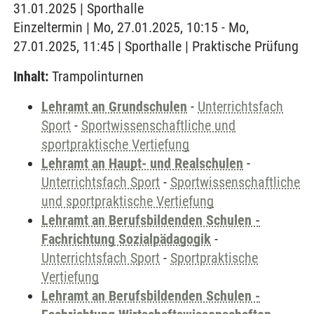
31.01.2025 | Sporthalle
Einzeltermin | Mo, 27.01.2025, 10:15 - Mo,
27.01.2025, 11:45 | Sporthalle | Praktische Prüfung
Inhalt:
Trampolinturnen
Lehramt an Grundschulen
-
Unterrichtsfach
Sport
-
Sportwissenschaftliche und
sportpraktische Vertiefung
Lehramt an Haupt- und Realschulen
-
Unterrichtsfach Sport
-
Sportwissenschaftliche
und sportpraktische Vertiefung
Lehramt an Berufsbildenden Schulen -
Fachrichtung Sozialpädagogik
-
Unterrichtsfach Sport
-
Sportpraktische
Vertiefung
Lehramt an Berufsbildenden Schulen -