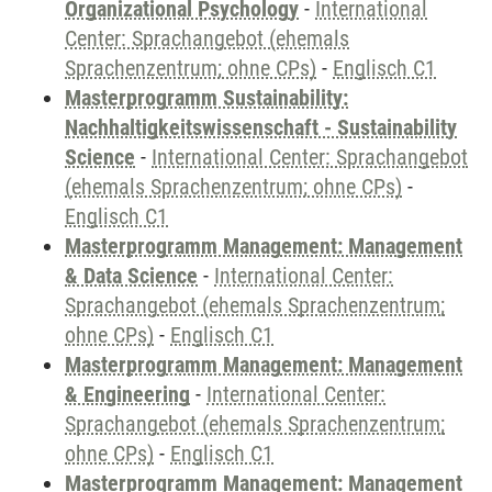
Organizational Psychology
-
International
Center: Sprachangebot (ehemals
Sprachenzentrum; ohne CPs)
-
Englisch C1
Masterprogramm Sustainability:
Nachhaltigkeitswissenschaft - Sustainability
Science
-
International Center: Sprachangebot
(ehemals Sprachenzentrum; ohne CPs)
-
Englisch C1
Masterprogramm Management: Management
& Data Science
-
International Center:
Sprachangebot (ehemals Sprachenzentrum;
ohne CPs)
-
Englisch C1
Masterprogramm Management: Management
& Engineering
-
International Center:
Sprachangebot (ehemals Sprachenzentrum;
ohne CPs)
-
Englisch C1
Masterprogramm Management: Management