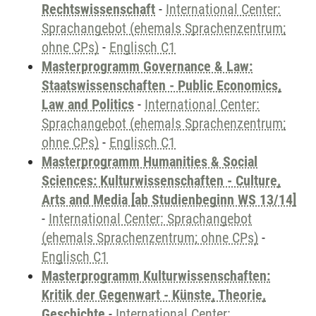
Rechtswissenschaft
-
International Center:
Sprachangebot (ehemals Sprachenzentrum;
ohne CPs)
-
Englisch C1
Masterprogramm Governance & Law:
Staatswissenschaften - Public Economics,
Law and Politics
-
International Center:
Sprachangebot (ehemals Sprachenzentrum;
ohne CPs)
-
Englisch C1
Masterprogramm Humanities & Social
Sciences: Kulturwissenschaften - Culture,
Arts and Media [ab Studienbeginn WS 13/14]
-
International Center: Sprachangebot
(ehemals Sprachenzentrum; ohne CPs)
-
Englisch C1
Masterprogramm Kulturwissenschaften:
Kritik der Gegenwart - Künste, Theorie,
Geschichte
-
International Center: