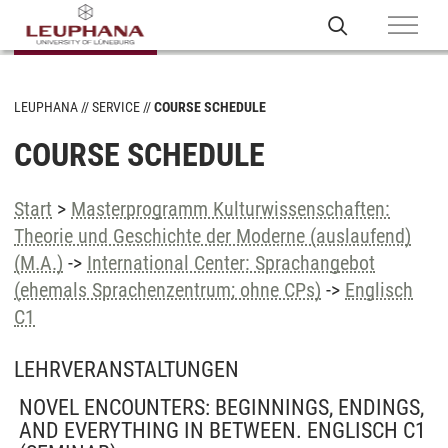
LEUPHANA
SERVICE
COURSE SCHEDULE
COURSE SCHEDULE
Start
>
Masterprogramm Kulturwissenschaften:
Theorie und Geschichte der Moderne (auslaufend)
(M.A.)
->
International Center: Sprachangebot
(ehemals Sprachenzentrum; ohne CPs)
->
Englisch
C1
LEHRVERANSTALTUNGEN
NOVEL ENCOUNTERS: BEGINNINGS, ENDINGS,
AND EVERYTHING IN BETWEEN. ENGLISCH C1