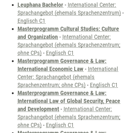
Leuphana Bachelor
-
International Center:
Sprachangebot (ehemals Sprachenzentrum)
-
Englisch C1
Masterprogramm Cultural Studies: Culture
and Organization
-
International Center:
Sprachangebot (ehemals Sprachenzentrum;
ohne CPs)
-
Englisch C1
Masterprogramm Governance & Law:
International Economic Law
-
International
Center: Sprachangebot (ehemals
Sprachenzentrum; ohne CPs)
-
Englisch C1
Masterprogramm Governance & Law:
International Law of Global Security, Peace
and Development
-
International Center:
Sprachangebot (ehemals Sprachenzentrum;
ohne CPs)
-
Englisch C1