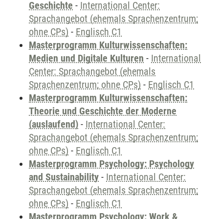
Geschichte
-
International Center:
Sprachangebot (ehemals Sprachenzentrum;
ohne CPs)
-
Englisch C1
Masterprogramm Kulturwissenschaften:
Medien und Digitale Kulturen
-
International
Center: Sprachangebot (ehemals
Sprachenzentrum; ohne CPs)
-
Englisch C1
Masterprogramm Kulturwissenschaften:
Theorie und Geschichte der Moderne
(auslaufend)
-
International Center:
Sprachangebot (ehemals Sprachenzentrum;
ohne CPs)
-
Englisch C1
Masterprogramm Psychology: Psychology
and Sustainability
-
International Center:
Sprachangebot (ehemals Sprachenzentrum;
ohne CPs)
-
Englisch C1
Masterprogramm Psychology: Work &