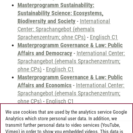
Masterprogramm Sustainability:
Sustainability Science: Ecosystems,
Biodiversity and Society
-
International
Center: Sprachangebot (ehemals
Sprachenzentrum; ohne CPs)
-
Englisch C1
Masterprogramm Governance & Law: Public
Affairs and Democracy
-
International Center:
Sprachangebot (ehemals Sprachenzentrum;
ohne CPs)
-
Englisch C1
Masterprogramm Governance & Law: Public
Affairs and Economics
-
International Center:
Sprachangebot (ehemals Sprachenzentrum;
ohne CPs)
-
Englisch C1
We use cookies that are used by the analytics service Google
Analytics which store personal user data. In addition, we
transmit further personal data to video services (YouTube,
Andreea Tribel
/
30.06.2024
Vimeo) in order to show you embedded videos. This data is