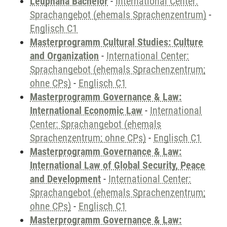
Leuphana Bachelor
-
International Center:
Sprachangebot (ehemals Sprachenzentrum)
-
Englisch C1
Masterprogramm Cultural Studies: Culture
and Organization
-
International Center:
Sprachangebot (ehemals Sprachenzentrum;
ohne CPs)
-
Englisch C1
Masterprogramm Governance & Law:
International Economic Law
-
International
Center: Sprachangebot (ehemals
Sprachenzentrum; ohne CPs)
-
Englisch C1
Masterprogramm Governance & Law:
International Law of Global Security, Peace
and Development
-
International Center:
Sprachangebot (ehemals Sprachenzentrum;
ohne CPs)
-
Englisch C1
Masterprogramm Governance & Law: