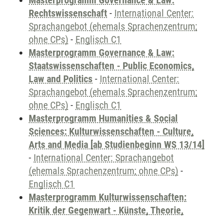
Masterprogramm Governance & Law:
Rechtswissenschaft
-
International Center:
Sprachangebot (ehemals Sprachenzentrum;
ohne CPs)
-
Englisch C1
Masterprogramm Governance & Law:
Staatswissenschaften - Public Economics,
Law and Politics
-
International Center:
Sprachangebot (ehemals Sprachenzentrum;
ohne CPs)
-
Englisch C1
Masterprogramm Humanities & Social
Sciences: Kulturwissenschaften - Culture,
Arts and Media [ab Studienbeginn WS 13/14]
-
International Center: Sprachangebot
(ehemals Sprachenzentrum; ohne CPs)
-
Englisch C1
Masterprogramm Kulturwissenschaften:
Kritik der Gegenwart - Künste, Theorie,