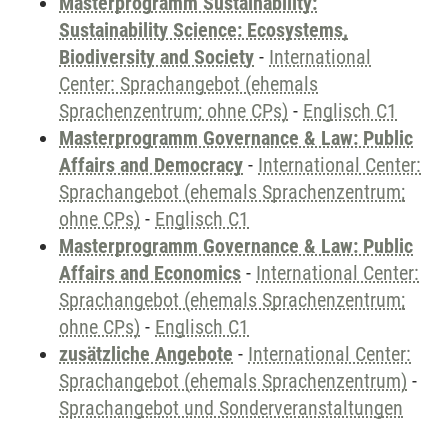
Masterprogramm Sustainability:
Sustainability Science: Ecosystems,
Biodiversity and Society
-
International
Center: Sprachangebot (ehemals
Sprachenzentrum; ohne CPs)
-
Englisch C1
Masterprogramm Governance & Law: Public
Affairs and Democracy
-
International Center:
Sprachangebot (ehemals Sprachenzentrum;
ohne CPs)
-
Englisch C1
Masterprogramm Governance & Law: Public
Affairs and Economics
-
International Center:
Sprachangebot (ehemals Sprachenzentrum;
ohne CPs)
-
Englisch C1
zusätzliche Angebote
-
International Center:
Sprachangebot (ehemals Sprachenzentrum)
-
Sprachangebot und Sonderveranstaltungen