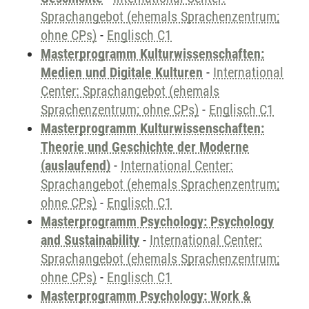
Sprachangebot (ehemals Sprachenzentrum;
ohne CPs)
-
Englisch C1
Masterprogramm Kulturwissenschaften:
Medien und Digitale Kulturen
-
International
Center: Sprachangebot (ehemals
Sprachenzentrum; ohne CPs)
-
Englisch C1
Masterprogramm Kulturwissenschaften:
Theorie und Geschichte der Moderne
(auslaufend)
-
International Center:
Sprachangebot (ehemals Sprachenzentrum;
ohne CPs)
-
Englisch C1
Masterprogramm Psychology: Psychology
and Sustainability
-
International Center:
Sprachangebot (ehemals Sprachenzentrum;
ohne CPs)
-
Englisch C1
Masterprogramm Psychology: Work &