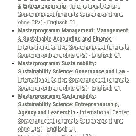
& Entrepreneurship
-
International Center:
Sprachangebot (ehemals Sprachenzentrum;
ohne CPs)
-
Englisch C1
Masterprogramm Management: Management
& Sustainable Accounting and Finance
-
International Center: Sprachangebot (ehemals
Sprachenzentrum; ohne CPs)
-
Englisch C1
Masterprogramm Sustainability:
Sustainability Science: Governance and Law
-
International Center: Sprachangebot (ehemals
Sprachenzentrum; ohne CPs)
-
Englisch C1
Masterprogramm Sustainability:
Sustainability Science: Entrepreneurship,
Agency and Leadership
-
International Center:
Sprachangebot (ehemals Sprachenzentrum;
ohne CPs)
-
Englisch C1