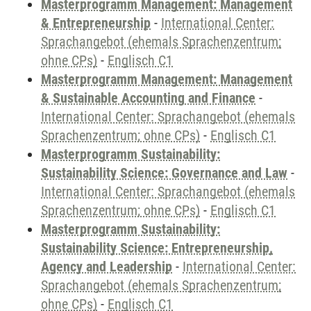
Masterprogramm Management: Management
& Entrepreneurship
-
International Center:
Sprachangebot (ehemals Sprachenzentrum;
ohne CPs)
-
Englisch C1
Masterprogramm Management: Management
& Sustainable Accounting and Finance
-
International Center: Sprachangebot (ehemals
Sprachenzentrum; ohne CPs)
-
Englisch C1
Masterprogramm Sustainability:
Sustainability Science: Governance and Law
-
International Center: Sprachangebot (ehemals
Sprachenzentrum; ohne CPs)
-
Englisch C1
Masterprogramm Sustainability:
Sustainability Science: Entrepreneurship,
Agency and Leadership
-
International Center:
Sprachangebot (ehemals Sprachenzentrum;
ohne CPs)
-
Englisch C1