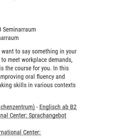
010 Seminarraum
inarraum
u want to say something in your
ed to meet workplace demands,
s the course for you. In this
 improving oral fluency and
aking skills in various contexts
rachenzentrum)
-
Englisch ab B2
onal Center: Sprachangebot
rnational Center: