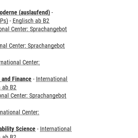
oderne (auslaufend)
-
CPs)
-
Englisch ab B2
ional Center: Sprachangebot
onal Center: Sprachangebot
rnational Center:
 and Finance
-
International
h ab B2
ional Center: Sprachangebot
rnational Center:
bility Science
-
International
h ab B2