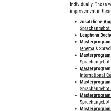
individually. Those w
improvement in their
zusätzliche An
Sprachangebot 
Leuphana Bach
Masterprogramm
(ehemals Sprac
Masterprogramm
Sprachangebot 
Masterprogramm
International 
Masterprogramm
Sprachangebot 
Masterprogramm
Sprachangebot 
Masterprogram