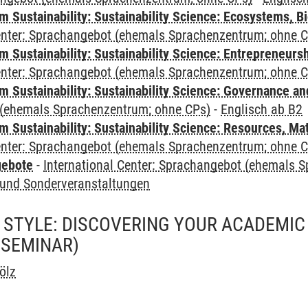
Sustainability: Sustainability Science: Ecosystems, Bi
Center: Sprachangebot (ehemals Sprachenzentrum; ohne 
 Sustainability: Sustainability Science: Entrepreneurs
Center: Sprachangebot (ehemals Sprachenzentrum; ohne 
 Sustainability: Sustainability Science: Governance a
(ehemals Sprachenzentrum; ohne CPs)
-
Englisch ab B2
Sustainability: Sustainability Science: Resources, Ma
Center: Sprachangebot (ehemals Sprachenzentrum; ohne 
gebote
-
International Center: Sprachangebot (ehemals 
und Sonderveranstaltungen
 STYLE: DISCOVERING YOUR ACADEMIC 
(SEMINAR)
ölz