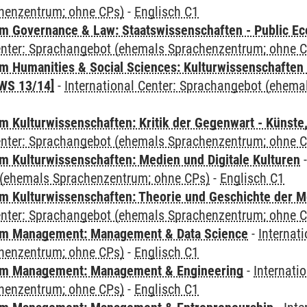
henzentrum; ohne CPs)
-
Englisch C1
 Governance & Law: Staatswissenschaften - Public Eco
Center: Sprachangebot (ehemals Sprachenzentrum; ohne 
 Humanities & Social Sciences: Kulturwissenschaften -
WS 13/14]
-
International Center: Sprachangebot (ehem
 Kulturwissenschaften: Kritik der Gegenwart - Künste,
Center: Sprachangebot (ehemals Sprachenzentrum; ohne 
 Kulturwissenschaften: Medien und Digitale Kulturen
(ehemals Sprachenzentrum; ohne CPs)
-
Englisch C1
 Kulturwissenschaften: Theorie und Geschichte der M
Center: Sprachangebot (ehemals Sprachenzentrum; ohne 
m Management: Management & Data Science
-
Internat
henzentrum; ohne CPs)
-
Englisch C1
m Management: Management & Engineering
-
Internati
henzentrum; ohne CPs)
-
Englisch C1