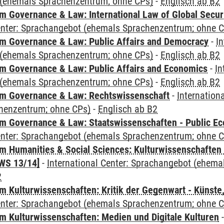
(ehemals Sprachenzentrum; ohne CPs)
-
Englisch ab B2
 Governance & Law: International Law of Global Secur
Center: Sprachangebot (ehemals Sprachenzentrum; ohne 
 Governance & Law: Public Affairs and Democracy
-
In
(ehemals Sprachenzentrum; ohne CPs)
-
Englisch ab B2
 Governance & Law: Public Affairs and Economics
-
In
(ehemals Sprachenzentrum; ohne CPs)
-
Englisch ab B2
m Governance & Law: Rechtswissenschaft
-
Internation
henzentrum; ohne CPs)
-
Englisch ab B2
 Governance & Law: Staatswissenschaften - Public Eco
Center: Sprachangebot (ehemals Sprachenzentrum; ohne 
 Humanities & Social Sciences: Kulturwissenschaften -
WS 13/14]
-
International Center: Sprachangebot (ehem
2
 Kulturwissenschaften: Kritik der Gegenwart - Künste,
Center: Sprachangebot (ehemals Sprachenzentrum; ohne 
 Kulturwissenschaften: Medien und Digitale Kulturen