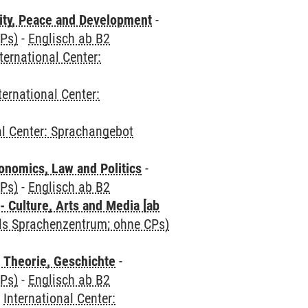
ity, Peace and Development
-
CPs)
-
Englisch ab B2
ternational Center:
ternational Center:
al Center: Sprachangebot
nomics, Law and Politics
-
CPs)
-
Englisch ab B2
 Culture, Arts and Media [ab
als Sprachenzentrum; ohne CPs)
 Theorie, Geschichte
-
CPs)
-
Englisch ab B2
-
International Center: