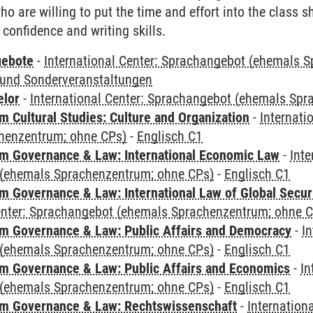
ho are willing to put the time and effort into the class s
 confidence and writing skills.
gebote
-
International Center: Sprachangebot (ehemals 
und Sonderveranstaltungen
elor
-
International Center: Sprachangebot (ehemals Sp
 Cultural Studies: Culture and Organization
-
Internati
henzentrum; ohne CPs)
-
Englisch C1
 Governance & Law: International Economic Law
-
Inte
(ehemals Sprachenzentrum; ohne CPs)
-
Englisch C1
 Governance & Law: International Law of Global Secur
Center: Sprachangebot (ehemals Sprachenzentrum; ohne 
 Governance & Law: Public Affairs and Democracy
-
In
(ehemals Sprachenzentrum; ohne CPs)
-
Englisch C1
 Governance & Law: Public Affairs and Economics
-
In
(ehemals Sprachenzentrum; ohne CPs)
-
Englisch C1
m Governance & Law: Rechtswissenschaft
-
Internation