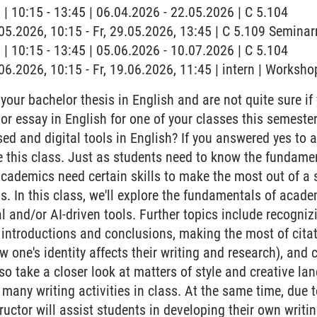
 | 10:15 - 13:45 | 06.04.2026 - 22.05.2026 | C 5.104
9.05.2026, 10:15 - Fr, 29.05.2026, 13:45 | C 5.109 Semina
 | 10:15 - 13:45 | 05.06.2026 - 10.07.2026 | C 5.104
.06.2026, 10:15 - Fr, 19.06.2026, 11:45 | intern | Worksho
 your bachelor thesis in English and are not quite sure if
or essay in English for one of your classes this semest
sed and digital tools in English? If you answered yes to 
 this class. Just as students need to know the fundame
 academics need certain skills to make the most out of 
ls. In this class, we'll explore the fundamentals of acad
tal and/or AI-driven tools. Further topics include recogniz
introductions and conclusions, making the most of cita
w one's identity affects their writing and research), and c
also take a closer look at matters of style and creative la
many writing activities in class. At the same time, due 
tructor will assist students in developing their own writ