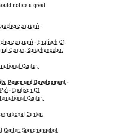
hould notice a great
Sprachenzentrum)
-
rachenzentrum)
-
Englisch C1
onal Center: Sprachangebot
rnational Center:
ity, Peace and Development
-
CPs)
-
Englisch C1
ternational Center:
ternational Center:
al Center: Sprachangebot