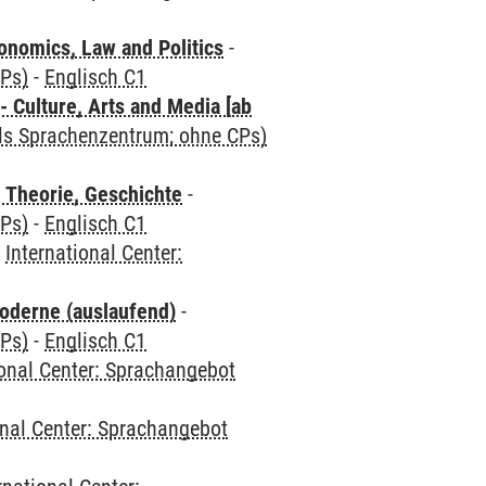
nomics, Law and Politics
-
CPs)
-
Englisch C1
 Culture, Arts and Media [ab
als Sprachenzentrum; ohne CPs)
 Theorie, Geschichte
-
CPs)
-
Englisch C1
-
International Center:
oderne (auslaufend)
-
CPs)
-
Englisch C1
ional Center: Sprachangebot
onal Center: Sprachangebot