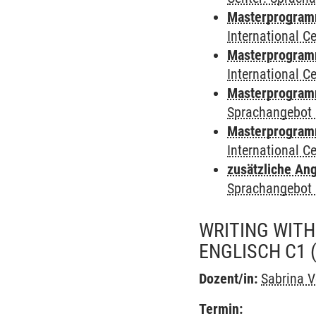
Masterprogramm 
International 
Masterprogramm
International 
Masterprogramm
Sprachangebot 
Masterprogramm 
International 
zusätzliche An
Sprachangebot 
WRITING WITH
ENGLISCH C1
Dozent/in:
Sabrina V
Termin: