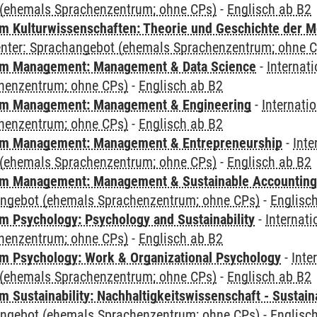
(ehemals Sprachenzentrum; ohne CPs)
-
Englisch ab B2
 Kulturwissenschaften: Theorie und Geschichte der M
Center: Sprachangebot (ehemals Sprachenzentrum; ohne 
m Management: Management & Data Science
-
Internat
henzentrum; ohne CPs)
-
Englisch ab B2
m Management: Management & Engineering
-
Internati
henzentrum; ohne CPs)
-
Englisch ab B2
m Management: Management & Entrepreneurship
-
Inte
(ehemals Sprachenzentrum; ohne CPs)
-
Englisch ab B2
m Management: Management & Sustainable Accounting
angebot (ehemals Sprachenzentrum; ohne CPs)
-
Englisc
 Psychology: Psychology and Sustainability
-
Internat
henzentrum; ohne CPs)
-
Englisch ab B2
 Psychology: Work & Organizational Psychology
-
Inte
(ehemals Sprachenzentrum; ohne CPs)
-
Englisch ab B2
Sustainability: Nachhaltigkeitswissenschaft - Sustaina
angebot (ehemals Sprachenzentrum; ohne CPs)
-
Englisc