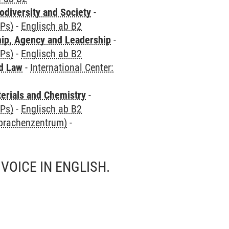
odiversity and Society
-
CPs)
-
Englisch ab B2
hip, Agency and Leadership
-
CPs)
-
Englisch ab B2
nd Law
-
International Center:
terials and Chemistry
-
CPs)
-
Englisch ab B2
Sprachenzentrum)
-
VOICE IN ENGLISH.