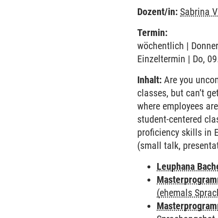
Dozent/in:
Sabrina V
Termin:
wöchentlich | Donner
Einzeltermin | Do, 0
Inhalt:
Are you uncomf
classes, but can’t g
where employees are v
student-centered cla
proficiency skills in
(small talk, presentat
Leuphana Bach
Masterprogramm
(ehemals Sprac
Masterprogramm