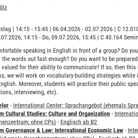
ölz
stag | 14:15 - 15:45 | 06.04.2026 - 02.07.2026 | C 12.
9.07.2026, 14:15 - Do, 09.07.2026, 15:45 | C 40.164 Sem
ortable speaking in English in front of a group? Do yo
et the words out fast enough? Do you want to be prepar
alued for their ability to communicate? If so, then this i
ss, we will work on vocabulary-building strategies while
 English. Moreover, students will practice their public spe
ions, interviewing, etc).
elor
-
International Center: Sprachangebot (ehemals Sp
 Cultural Studies: Culture and Organization
-
Internati
henzentrum; ohne CPs)
-
Englisch ab B2
 Governance & Law: International Economic Law
-
Inte