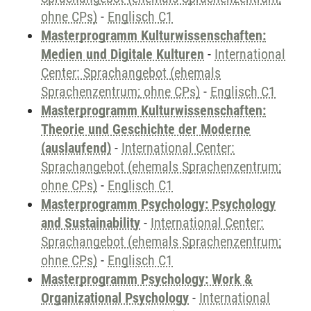
ohne CPs)
-
Englisch C1
Masterprogramm Kulturwissenschaften:
Medien und Digitale Kulturen
-
International
Center: Sprachangebot (ehemals
Sprachenzentrum; ohne CPs)
-
Englisch C1
Masterprogramm Kulturwissenschaften:
Theorie und Geschichte der Moderne
(auslaufend)
-
International Center:
Sprachangebot (ehemals Sprachenzentrum;
ohne CPs)
-
Englisch C1
Masterprogramm Psychology: Psychology
and Sustainability
-
International Center:
Sprachangebot (ehemals Sprachenzentrum;
ohne CPs)
-
Englisch C1
Masterprogramm Psychology: Work &
Organizational Psychology
-
International