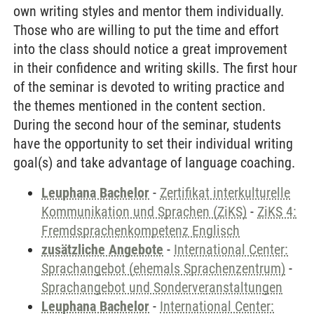
own writing styles and mentor them individually.
Those who are willing to put the time and effort
into the class should notice a great improvement
in their confidence and writing skills. The first hour
of the seminar is devoted to writing practice and
the themes mentioned in the content section.
During the second hour of the seminar, students
have the opportunity to set their individual writing
goal(s) and take advantage of language coaching.
Leuphana Bachelor
-
Zertifikat interkulturelle
Kommunikation und Sprachen (ZiKS)
-
ZiKS 4:
Fremdsprachenkompetenz Englisch
zusätzliche Angebote
-
International Center:
Sprachangebot (ehemals Sprachenzentrum)
-
Sprachangebot und Sonderveranstaltungen
Leuphana Bachelor
-
International Center: