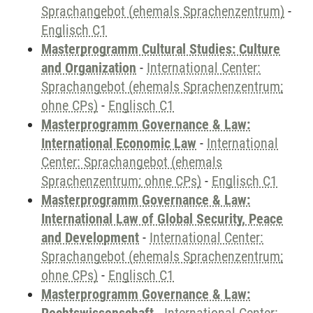
Sprachangebot (ehemals Sprachenzentrum)
-
Englisch C1
Masterprogramm Cultural Studies: Culture
and Organization
-
International Center:
Sprachangebot (ehemals Sprachenzentrum;
ohne CPs)
-
Englisch C1
Masterprogramm Governance & Law:
International Economic Law
-
International
Center: Sprachangebot (ehemals
Sprachenzentrum; ohne CPs)
-
Englisch C1
Masterprogramm Governance & Law:
International Law of Global Security, Peace
and Development
-
International Center:
Sprachangebot (ehemals Sprachenzentrum;
ohne CPs)
-
Englisch C1
Masterprogramm Governance & Law: