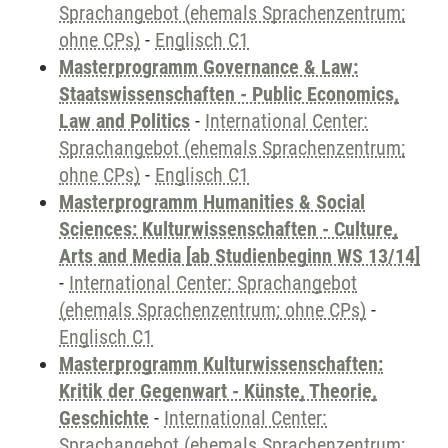
Sprachangebot (ehemals Sprachenzentrum;
ohne CPs)
-
Englisch C1
Masterprogramm Governance & Law:
Staatswissenschaften - Public Economics,
Law and Politics
-
International Center:
Sprachangebot (ehemals Sprachenzentrum;
ohne CPs)
-
Englisch C1
Masterprogramm Humanities & Social
Sciences: Kulturwissenschaften - Culture,
Arts and Media [ab Studienbeginn WS 13/14]
-
International Center: Sprachangebot
(ehemals Sprachenzentrum; ohne CPs)
-
Englisch C1
Masterprogramm Kulturwissenschaften:
Kritik der Gegenwart - Künste, Theorie,
Geschichte
-
International Center:
Sprachangebot (ehemals Sprachenzentrum;