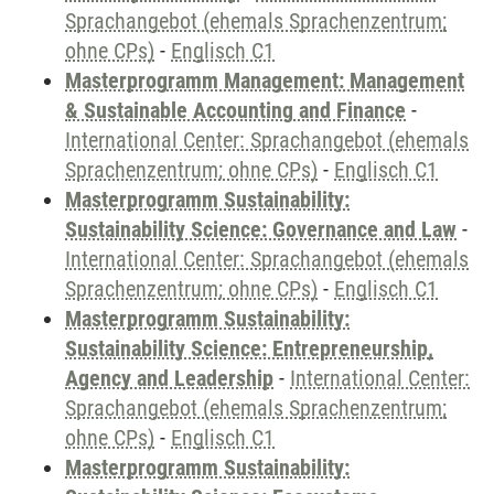
Sprachangebot (ehemals Sprachenzentrum;
ohne CPs)
-
Englisch C1
Masterprogramm Management: Management
& Sustainable Accounting and Finance
-
International Center: Sprachangebot (ehemals
Sprachenzentrum; ohne CPs)
-
Englisch C1
Masterprogramm Sustainability:
Sustainability Science: Governance and Law
-
International Center: Sprachangebot (ehemals
Sprachenzentrum; ohne CPs)
-
Englisch C1
Masterprogramm Sustainability:
Sustainability Science: Entrepreneurship,
Agency and Leadership
-
International Center:
Sprachangebot (ehemals Sprachenzentrum;
ohne CPs)
-
Englisch C1
Masterprogramm Sustainability: