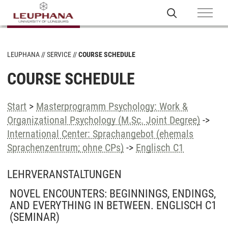
LEUPHANA
SERVICE
COURSE SCHEDULE
COURSE SCHEDULE
Start
>
Masterprogramm Psychology: Work &
Organizational Psychology (M.Sc. Joint Degree)
->
International Center: Sprachangebot (ehemals
Sprachenzentrum; ohne CPs)
->
Englisch C1
LEHRVERANSTALTUNGEN
NOVEL ENCOUNTERS: BEGINNINGS, ENDINGS,
AND EVERYTHING IN BETWEEN. ENGLISCH C1
(SEMINAR)