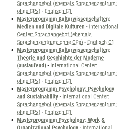
Sprachangebot (ehemals Sprachenzentrum;
ohne CPs)
-
Englisch C1
Masterprogramm Kulturwissenschaften:
Medien und Digitale Kulturen
-
International
Center: Sprachangebot (ehemals
Sprachenzentrum; ohne CPs)
-
Englisch C1
Masterprogramm Kulturwissenschaften:
Theorie und Geschichte der Moderne
(auslaufend)
-
International Center:
Sprachangebot (ehemals Sprachenzentrum;
ohne CPs)
-
Englisch C1
Masterprogramm Psychology: Psychology
and Sustainability
-
International Center:
Sprachangebot (ehemals Sprachenzentrum;
ohne CPs)
-
Englisch C1
Masterprogramm Psychology: Work &
Organizational Psychology
-
International