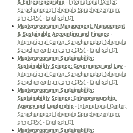
& Entrepreneurship
-
International Center:
Sprachangebot (ehemals Sprachenzentrum;
ohne CPs)
-
Englisch C1
Masterprogramm Management: Management
& Sustainable Accounting and Finance
-
International Center: Sprachangebot (ehemals
Sprachenzentrum; ohne CPs)
-
Englisch C1
Masterprogramm Sustainability:
Sustainability Science: Governance and Law
-
International Center: Sprachangebot (ehemals
Sprachenzentrum; ohne CPs)
-
Englisch C1
Masterprogramm Sustainability:
Sustainability Science: Entrepreneurship,
Agency and Leadership
-
International Center:
Sprachangebot (ehemals Sprachenzentrum;
ohne CPs)
-
Englisch C1
Masterprogramm Sustainability: