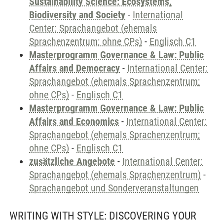
Sustainability Science: Ecosystems,
Biodiversity and Society
-
International
Center: Sprachangebot (ehemals
Sprachenzentrum; ohne CPs)
-
Englisch C1
Masterprogramm Governance & Law: Public
Affairs and Democracy
-
International Center:
Sprachangebot (ehemals Sprachenzentrum;
ohne CPs)
-
Englisch C1
Masterprogramm Governance & Law: Public
Affairs and Economics
-
International Center:
Sprachangebot (ehemals Sprachenzentrum;
ohne CPs)
-
Englisch C1
zusätzliche Angebote
-
International Center:
Sprachangebot (ehemals Sprachenzentrum)
-
Sprachangebot und Sonderveranstaltungen
WRITING WITH STYLE: DISCOVERING YOUR