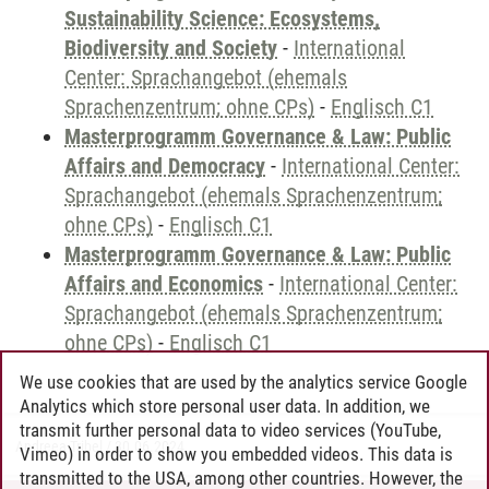
Sustainability Science: Ecosystems,
Biodiversity and Society
-
International
Center: Sprachangebot (ehemals
Sprachenzentrum; ohne CPs)
-
Englisch C1
Masterprogramm Governance & Law: Public
Affairs and Democracy
-
International Center:
Sprachangebot (ehemals Sprachenzentrum;
ohne CPs)
-
Englisch C1
Masterprogramm Governance & Law: Public
Affairs and Economics
-
International Center:
Sprachangebot (ehemals Sprachenzentrum;
ohne CPs)
-
Englisch C1
We use cookies that are used by the analytics service Google
Analytics which store personal user data. In addition, we
transmit further personal data to video services (YouTube,
Andreea Tribel
/
30.06.2024
Vimeo) in order to show you embedded videos. This data is
transmitted to the USA, among other countries. However, the