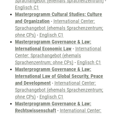
Sprachangebot (ehemals Sprachenzentrum)
-
Englisch C1
Masterprogramm Cultural Studies: Culture
and Organization
-
International Center:
Sprachangebot (ehemals Sprachenzentrum;
ohne CPs)
-
Englisch C1
Masterprogramm Governance & Law:
International Economic Law
-
International
Center: Sprachangebot (ehemals
Sprachenzentrum; ohne CPs)
-
Englisch C1
Masterprogramm Governance & Law:
International Law of Global Security, Peace
and Development
-
International Center:
Sprachangebot (ehemals Sprachenzentrum;
ohne CPs)
-
Englisch C1
Masterprogramm Governance & Law:
Rechtswissenschaft
-
International Center: