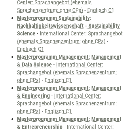
Center: Sprachangebot (ehemals
Sprachenzentrum; ohne CPs)
-
Englisch C1
Masterprogramm Sustainability:
Nachhaltigkeitswissenschaft - Sustainability
Science
-
International Center: Sprachangebot
(ehemals Sprachenzentrum; ohne CPs)
-
Englisch C1
Masterprogramm Management: Management
& Data Science
-
International Center:
Sprachangebot (ehemals Sprachenzentrum;
ohne CPs)
-
Englisch C1
Masterprogramm Management: Management
& Engineering
-
International Center:
Sprachangebot (ehemals Sprachenzentrum;
ohne CPs)
-
Englisch C1
Masterprogramm Management: Management
& Entrepreneurship
-
International Center: