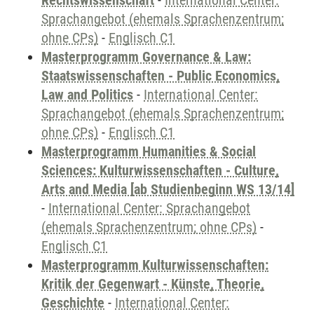
Rechtswissenschaft
-
International Center:
Sprachangebot (ehemals Sprachenzentrum;
ohne CPs)
-
Englisch C1
Masterprogramm Governance & Law:
Staatswissenschaften - Public Economics,
Law and Politics
-
International Center:
Sprachangebot (ehemals Sprachenzentrum;
ohne CPs)
-
Englisch C1
Masterprogramm Humanities & Social
Sciences: Kulturwissenschaften - Culture,
Arts and Media [ab Studienbeginn WS 13/14]
-
International Center: Sprachangebot
(ehemals Sprachenzentrum; ohne CPs)
-
Englisch C1
Masterprogramm Kulturwissenschaften:
Kritik der Gegenwart - Künste, Theorie,
Geschichte
-
International Center: