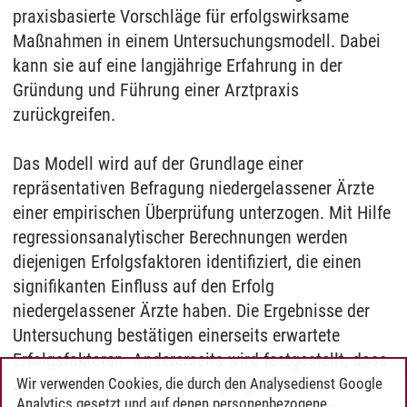
praxisbasierte Vorschläge für erfolgswirksame
Maßnahmen in einem Untersuchungsmodell. Dabei
kann sie auf eine langjährige Erfahrung in der
Gründung und Führung einer Arztpraxis
zurückgreifen.
Das Modell wird auf der Grundlage einer
repräsentativen Befragung niedergelassener Ärzte
einer empirischen Überprüfung unterzogen. Mit Hilfe
regressionsanalytischer Berechnungen werden
diejenigen Erfolgsfaktoren identifiziert, die einen
signifikanten Einfluss auf den Erfolg
niedergelassener Ärzte haben. Die Ergebnisse der
Untersuchung bestätigen einerseits erwartete
Erfolgsfaktoren. Andererseits wird festgestellt, dass
zumindest zur Zeit der Befragung nicht für die
Wir verwenden Cookies, die durch den Analysedienst Google
Analytics gesetzt und auf denen personenbezogene