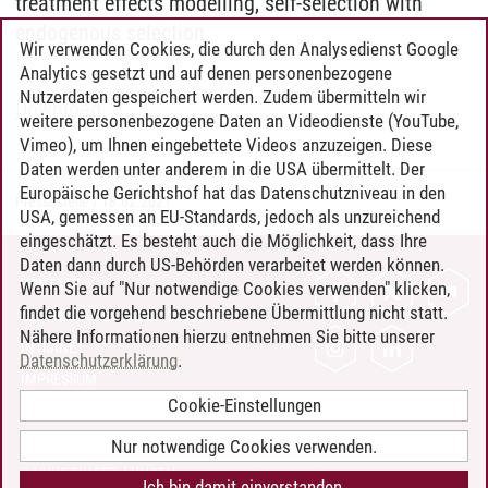
treatment effects modelling, self-selection with
endogenous selection
Wir verwenden Cookies, die durch den Analysedienst Google
Analytics gesetzt und auf denen personenbezogene
Nutzerdaten gespeichert werden. Zudem übermitteln wir
Download
weitere personenbezogene Daten an Videodienste (YouTube,
Vimeo), um Ihnen eingebettete Videos anzuzeigen. Diese
Daten werden unter anderem in die USA übermittelt. Der
Europäische Gerichtshof hat das Datenschutzniveau in den
Pressestelle
/
18.02.2021
USA, gemessen an EU-Standards, jedoch als unzureichend
eingeschätzt. Es besteht auch die Möglichkeit, dass Ihre
Daten dann durch US-Behörden verarbeitet werden können.
KONTAKT
Wenn Sie auf "Nur notwendige Cookies verwenden" klicken,
findet die vorgehend beschriebene Übermittlung nicht statt.
LEUPHANA ALS ARBEITGEBER
Nähere Informationen hierzu entnehmen Sie bitte unserer
INTRANET
Datenschutzerklärung
.
IMPRESSUM
Cookie-Einstellungen
DATENSCHUTZ
BARRIEREFREIHEIT
Nur notwendige Cookies verwenden.
COOKIE-EINSTELLUNGEN
Ich bin damit einverstanden.