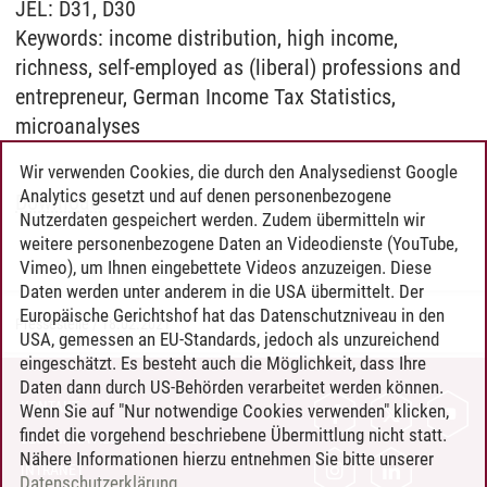
JEL: D31, D30
Keywords: income distribution, high income,
richness, self-employed as (liberal) professions and
entrepreneur, German Income Tax Statistics,
microanalyses
Wir verwenden Cookies, die durch den Analysedienst Google
Analytics gesetzt und auf denen personenbezogene
Download
Nutzerdaten gespeichert werden. Zudem übermitteln wir
weitere personenbezogene Daten an Videodienste (YouTube,
Vimeo), um Ihnen eingebettete Videos anzuzeigen. Diese
Daten werden unter anderem in die USA übermittelt. Der
Europäische Gerichtshof hat das Datenschutzniveau in den
Pressestelle
/
18.02.2021
USA, gemessen an EU-Standards, jedoch als unzureichend
eingeschätzt. Es besteht auch die Möglichkeit, dass Ihre
Daten dann durch US-Behörden verarbeitet werden können.
KONTAKT
Wenn Sie auf "Nur notwendige Cookies verwenden" klicken,
findet die vorgehend beschriebene Übermittlung nicht statt.
LEUPHANA ALS ARBEITGEBER
Nähere Informationen hierzu entnehmen Sie bitte unserer
INTRANET
Datenschutzerklärung
.