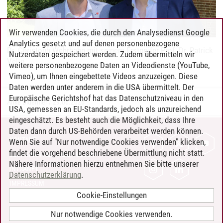
Wir verwenden Cookies, die durch den Analysedienst Google
Analytics gesetzt und auf denen personenbezogene
Dr. Christoph Wehrhahn mit seinem Erstprüfer Prof. Dr. Patrick
Nutzerdaten gespeichert werden. Zudem übermitteln wir
Velte
weitere personenbezogene Daten an Videodienste (YouTube,
Vimeo), um Ihnen eingebettete Videos anzuzeigen. Diese
Daten werden unter anderem in die USA übermittelt. Der
Europäische Gerichtshof hat das Datenschutzniveau in den
Anke Bluemler
/
29.06.2026
USA, gemessen an EU-Standards, jedoch als unzureichend
eingeschätzt. Es besteht auch die Möglichkeit, dass Ihre
Daten dann durch US-Behörden verarbeitet werden können.
KONTAKT
Wenn Sie auf "Nur notwendige Cookies verwenden" klicken,
findet die vorgehend beschriebene Übermittlung nicht statt.
LEUPHANA ALS ARBEITGEBER
Nähere Informationen hierzu entnehmen Sie bitte unserer
INTRANET
Datenschutzerklärung
.
IMPRESSUM
Cookie-Einstellungen
DATENSCHUTZ
BARRIEREFREIHEIT
Nur notwendige Cookies verwenden.