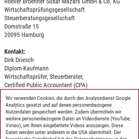
Roever Broenner Susat Mazars GmbH & Co. KG
Wirtschaftsprüfungsgesellschaft
Steuerberatungsgesellschaft
Domstraße 15
20095 Hamburg
Kontakt:
Dirk Driesch
Diplom-Kaufmann
Wirtschaftsprüfer, Steuerberater,
Certified Public Accountant (CPA)
Partner
Wir verwenden Cookies, die durch den Analysedienst Google
Analytics gesetzt und auf denen personenbezogene
Info als <link file:69081 download herunterladen der
Nutzerdaten gespeichert werden. Zudem übermitteln wir
datei>PDF
weitere personenbezogene Daten an Videodienste (YouTube,
Vimeo), um Ihnen eingebettete Videos anzuzeigen. Diese
Daten werden unter anderem in die USA übermittelt. Der
Europäische Gerichtshof hat das Datenschutzniveau in den