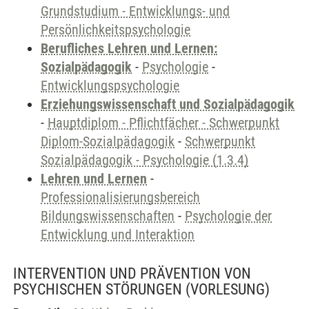
Grundstudium - Entwicklungs- und
Persönlichkeitspsychologie
Berufliches Lehren und Lernen:
Sozialpädagogik
-
Psychologie
-
Entwicklungspsychologie
Erziehungswissenschaft und Sozialpädagogik
-
Hauptdiplom - Pflichtfächer - Schwerpunkt
Diplom-Sozialpädagogik
-
Schwerpunkt
Sozialpädagogik - Psychologie (1.3.4)
Lehren und Lernen
-
Professionalisierungsbereich
Bildungswissenschaften
-
Psychologie der
Entwicklung und Interaktion
INTERVENTION UND PRÄVENTION VON
PSYCHISCHEN STÖRUNGEN
(VORLESUNG)