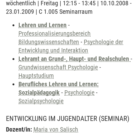
wöchentlich | Freitag | 12:15 - 13:45 | 10.10.2008 -
23.01.2009 | C 1.005 Seminarraum
Lehren und Lernen
-
Professionalisierungsbereich
Bildungswissenschaften
-
Psychologie der
Entwicklung und Interaktion
Lehramt an Grund-, Haupt- und Realschulen
-
Grundwissenschaft Psychologie
-
Hauptstudium
Berufliches Lehren und Lernen:
Sozialpädagogik
-
Psychologie
-
Sozialpsychologie
ENTWICKLUNG IM JUGENDALTER
(SEMINAR)
Dozent/in:
Maria von Salisch