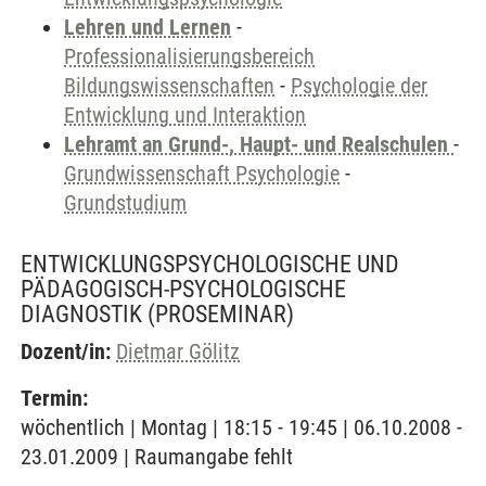
Lehren und Lernen
-
Professionalisierungsbereich
Bildungswissenschaften
-
Psychologie der
Entwicklung und Interaktion
Lehramt an Grund-, Haupt- und Realschulen
-
Grundwissenschaft Psychologie
-
Grundstudium
ENTWICKLUNGSPSYCHOLOGISCHE UND
PÄDAGOGISCH-PSYCHOLOGISCHE
DIAGNOSTIK
(PROSEMINAR)
Dozent/in:
Dietmar Gölitz
Termin:
wöchentlich | Montag | 18:15 - 19:45 | 06.10.2008 -
23.01.2009 | Raumangabe fehlt