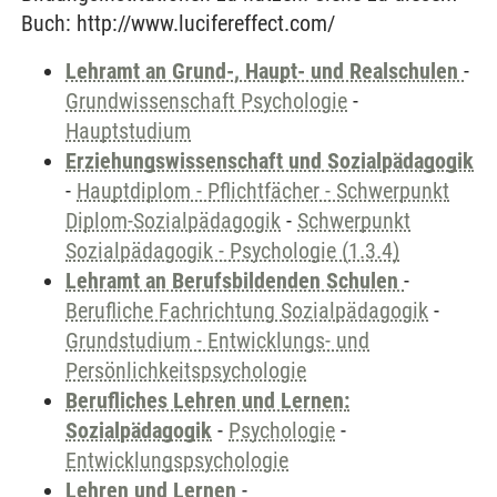
Buch: http://www.lucifereffect.com/
Lehramt an Grund-, Haupt- und Realschulen
-
Grundwissenschaft Psychologie
-
Hauptstudium
Erziehungswissenschaft und Sozialpädagogik
-
Hauptdiplom - Pflichtfächer - Schwerpunkt
Diplom-Sozialpädagogik
-
Schwerpunkt
Sozialpädagogik - Psychologie (1.3.4)
Lehramt an Berufsbildenden Schulen
-
Berufliche Fachrichtung Sozialpädagogik
-
Grundstudium - Entwicklungs- und
Persönlichkeitspsychologie
Berufliches Lehren und Lernen:
Sozialpädagogik
-
Psychologie
-
Entwicklungspsychologie
Lehren und Lernen
-