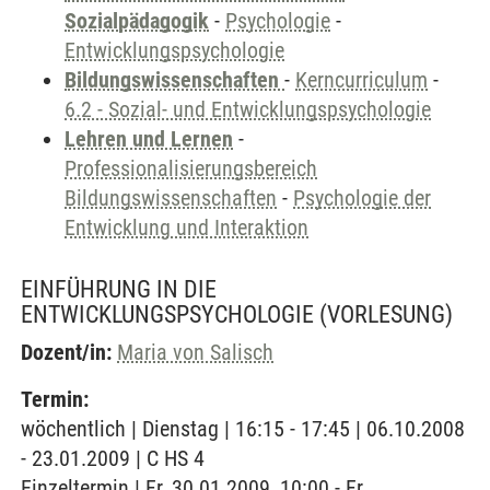
Sozialpädagogik
-
Psychologie
-
Entwicklungspsychologie
Bildungswissenschaften
-
Kerncurriculum
-
6.2 - Sozial- und Entwicklungspsychologie
Lehren und Lernen
-
Professionalisierungsbereich
Bildungswissenschaften
-
Psychologie der
Entwicklung und Interaktion
EINFÜHRUNG IN DIE
ENTWICKLUNGSPSYCHOLOGIE
(VORLESUNG)
Dozent/in:
Maria von Salisch
Termin:
wöchentlich | Dienstag | 16:15 - 17:45 | 06.10.2008
- 23.01.2009 | C HS 4
Einzeltermin | Fr, 30.01.2009, 10:00 - Fr,