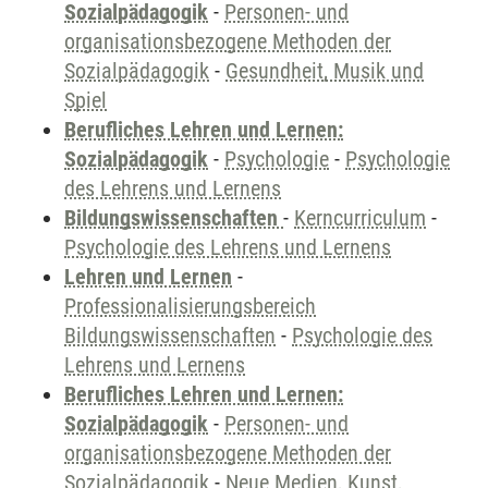
Sozialpädagogik
-
Personen- und
organisationsbezogene Methoden der
Sozialpädagogik
-
Gesundheit, Musik und
Spiel
Berufliches Lehren und Lernen:
Sozialpädagogik
-
Psychologie
-
Psychologie
des Lehrens und Lernens
Bildungswissenschaften
-
Kerncurriculum
-
Psychologie des Lehrens und Lernens
Lehren und Lernen
-
Professionalisierungsbereich
Bildungswissenschaften
-
Psychologie des
Lehrens und Lernens
Berufliches Lehren und Lernen:
Sozialpädagogik
-
Personen- und
organisationsbezogene Methoden der
Sozialpädagogik
-
Neue Medien, Kunst,