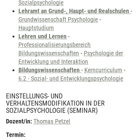
Sozialpsychologie
Lehramt an Grund-, Haupt- und Realschulen
-
Grundwissenschaft Psychologie
-
Hauptstudium
Lehren und Lernen
-
Professionalisierungsbereich
Bildungswissenschaften
-
Psychologie der
Entwicklung und Interaktion
Bildungswissenschaften
-
Kerncurriculum
-
6.2 - Sozial- und Entwicklungspsychologie
EINSTELLUNGS- UND
VERHALTENSMODIFIKATION IN DER
SOZIALPSYCHOLOGIE
(SEMINAR)
Dozent/in:
Thomas Petzel
Termin: