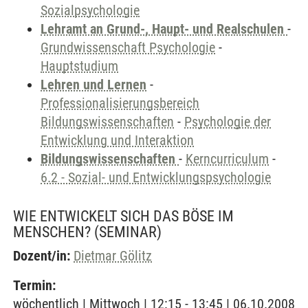
Sozialpsychologie
Lehramt an Grund-, Haupt- und Realschulen
-
Grundwissenschaft Psychologie
-
Hauptstudium
Lehren und Lernen
-
Professionalisierungsbereich
Bildungswissenschaften
-
Psychologie der
Entwicklung und Interaktion
Bildungswissenschaften
-
Kerncurriculum
-
6.2 - Sozial- und Entwicklungspsychologie
WIE ENTWICKELT SICH DAS BÖSE IM
MENSCHEN?
(SEMINAR)
Dozent/in:
Dietmar Gölitz
Termin:
wöchentlich | Mittwoch | 12:15 - 13:45 | 06.10.2008