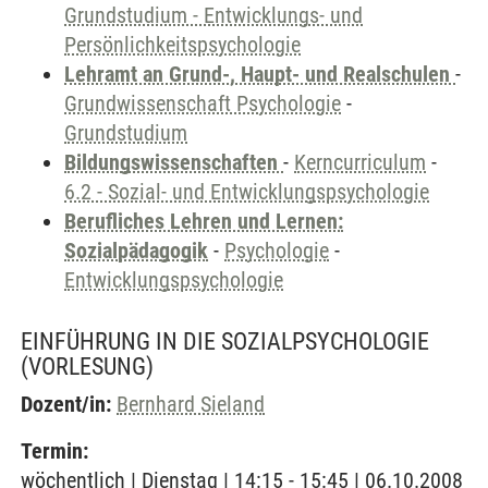
Grundstudium - Entwicklungs- und
Persönlichkeitspsychologie
Lehramt an Grund-, Haupt- und Realschulen
-
Grundwissenschaft Psychologie
-
Grundstudium
Bildungswissenschaften
-
Kerncurriculum
-
6.2 - Sozial- und Entwicklungspsychologie
Berufliches Lehren und Lernen:
Sozialpädagogik
-
Psychologie
-
Entwicklungspsychologie
EINFÜHRUNG IN DIE SOZIALPSYCHOLOGIE
(VORLESUNG)
Dozent/in:
Bernhard Sieland
Termin:
wöchentlich | Dienstag | 14:15 - 15:45 | 06.10.2008