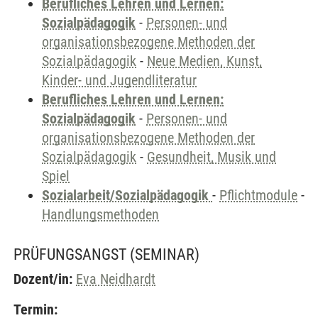
Berufliches Lehren und Lernen:
Sozialpädagogik
-
Personen- und
organisationsbezogene Methoden der
Sozialpädagogik
-
Neue Medien, Kunst,
Kinder- und Jugendliteratur
Berufliches Lehren und Lernen:
Sozialpädagogik
-
Personen- und
organisationsbezogene Methoden der
Sozialpädagogik
-
Gesundheit, Musik und
Spiel
Sozialarbeit/Sozialpädagogik
-
Pflichtmodule
-
Handlungsmethoden
PRÜFUNGSANGST
(SEMINAR)
Dozent/in:
Eva Neidhardt
Termin: