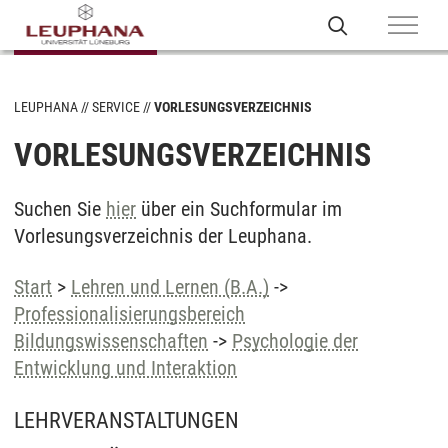
LEUPHANA
SERVICE
VORLESUNGSVERZEICHNIS
VORLESUNGSVERZEICHNIS
Suchen Sie
hier
über ein Suchformular im
Vorlesungsverzeichnis der Leuphana.
Start
>
Lehren und Lernen (B.A.)
->
Professionalisierungsbereich
Bildungswissenschaften
->
Psychologie der
Entwicklung und Interaktion
LEHRVERANSTALTUNGEN