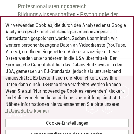
Professionalisierungsbereich
Bildungswissenschaften
-
Psychologie der
Entwicklung und Interaktion
Wir verwenden Cookies, die durch den Analysedienst Google
Bildungswissenschaften
-
Kerncurriculum
-
Analytics gesetzt und auf denen personenbezogene
6.2 - Sozial- und Entwicklungspsychologie
Nutzerdaten gespeichert werden. Zudem übermitteln wir
weitere personenbezogene Daten an Videodienste (YouTube,
Vimeo), um Ihnen eingebettete Videos anzuzeigen. Diese
Daten werden unter anderem in die USA übermittelt. Der
Europäische Gerichtshof hat das Datenschutzniveau in den
Timo Leder
/
30.06.2024
USA, gemessen an EU-Standards, jedoch als unzureichend
eingeschätzt. Es besteht auch die Möglichkeit, dass Ihre
Daten dann durch US-Behörden verarbeitet werden können.
KONTAKT
Wenn Sie auf "Nur notwendige Cookies verwenden" klicken,
findet die vorgehend beschriebene Übermittlung nicht statt.
LEUPHANA ALS ARBEITGEBER
Nähere Informationen hierzu entnehmen Sie bitte unserer
INTRANET
Datenschutzerklärung
.
IMPRESSUM
Cookie-Einstellungen
DATENSCHUTZ
BARRIEREFREIHEIT