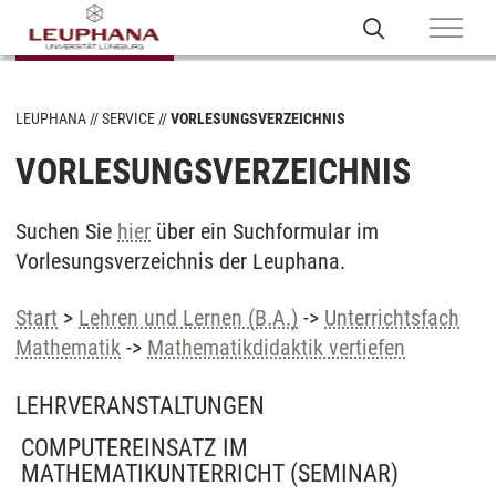
LEUPHANA
SERVICE
VORLESUNGSVERZEICHNIS
VORLESUNGSVERZEICHNIS
Suchen Sie
hier
über ein Suchformular im
Vorlesungsverzeichnis der Leuphana.
Start
>
Lehren und Lernen (B.A.)
->
Unterrichtsfach
Mathematik
->
Mathematikdidaktik vertiefen
LEHRVERANSTALTUNGEN
COMPUTEREINSATZ IM
MATHEMATIKUNTERRICHT
(SEMINAR)