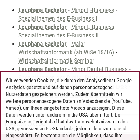
Leuphana Bachelor
-
Minor E-Business
-
Spezialthemen des E-Business I
Leuphana Bachelor
-
Minor E-Business
-
Spezialthemen des E-Business II
Leuphana Bachelor
-
Major
Wirtschaftsinformatik (ab WiSe 15/16)
-
Wirtschaftsinformatik-Seminar
Leuphana Bachelor
-
Minor Digital Business
-
Spezialthemen des Digital Business I
Wir verwenden Cookies, die durch den Analysedienst Google
Leuphana Bachelor
-
Minor Digital Business
-
Analytics gesetzt und auf denen personenbezogene
Spezialthemen des Digital Business II
Nutzerdaten gespeichert werden. Zudem übermitteln wir
weitere personenbezogene Daten an Videodienste (YouTube,
Vimeo), um Ihnen eingebettete Videos anzuzeigen. Diese
Daten werden unter anderem in die USA übermittelt. Der
Europäische Gerichtshof hat das Datenschutzniveau in den
Timo Leder
/
30.06.2024
USA, gemessen an EU-Standards, jedoch als unzureichend
eingeschätzt. Es besteht auch die Möglichkeit, dass Ihre