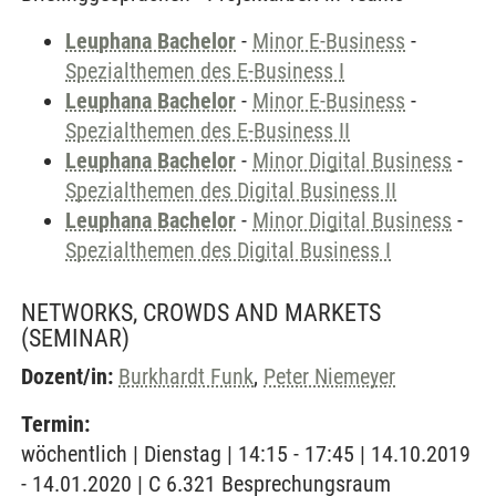
Leuphana Bachelor
-
Minor E-Business
-
Spezialthemen des E-Business I
Leuphana Bachelor
-
Minor E-Business
-
Spezialthemen des E-Business II
Leuphana Bachelor
-
Minor Digital Business
-
Spezialthemen des Digital Business II
Leuphana Bachelor
-
Minor Digital Business
-
Spezialthemen des Digital Business I
NETWORKS, CROWDS AND MARKETS
(SEMINAR)
Dozent/in:
Burkhardt Funk
,
Peter Niemeyer
Termin:
wöchentlich | Dienstag | 14:15 - 17:45 | 14.10.2019
- 14.01.2020 | C 6.321 Besprechungsraum