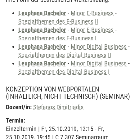
Leuphana Bachelor
-
Minor E-Business
-
Spezialthemen des E-Business II
Leuphana Bachelor
-
Minor E-Business
-
Spezialthemen des E-Business I
Leuphana Bachelor
-
Minor Digital Business
-
Spezialthemen des Digital Business II
Leuphana Bachelor
-
Minor Digital Business
-
Spezialthemen des Digital Business I
KONZEPTION VON WEBPORTALEN
(INHALTLICH, NICHT TECHNISCH)
(SEMINAR)
Dozent/in:
Stefanos Dimitriadis
Termin:
Einzeltermin | Fr, 25.10.2019, 12:15 - Fr,
25.10.2019, 19:45 | C 7.307 Seminarraum