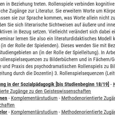
en in Beziehung treten. Rollenspiele verbinden kognitiv
liche Zugänge zur Literatur. Sie erweitern Worte um Körp
assen sie zur Sprache kommen, was Worte allein nicht z
ßen Sie sich literarische Sichtweisen auf äußere und inn
tiven in Bezug setzen. Vielleicht verändert sich dabei ei
eminar lernen Sie also ein literaturdidaktisches Modell 
in der Rolle der Spielenden). Dieses wenden Sie mit Be
tudiengebieten an (in der Rolle der Spielleitung). In Ar
 Rollenspielsequenzen zu Bilderbüchern und in Fächern/Ge
e und Praxis des psychodramatischen Rollenspiels zu Bi
Leitung durch die Dozentin) 3. Rollenspielsequenzen (Lei
ung in der Sozialpädagogik [bis Studienbeginn 18/19]
-
ierte Zugänge zu den Geisteswissenschaften
rnen
-
Komplementärstudium
-
Methodenorientierte Zugä
chaften
elor
-
Komplementärstudium
-
Methodenorientierte Zugä