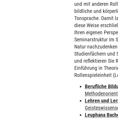
und mit anderen Roll
bildliche und körper
Tonsprache. Damit l
diese Weise erschlie
Ihren eigenen Perspek
Seminarstruktur Im S
Natur nachzudenken (
Studienfächern und S
und reflektieren Sie
Einführung in Theori
Rollenspieleinheit (
Berufliche Bild
Methodenorient
Lehren und Le
Geisteswissens
Leuphana Bach