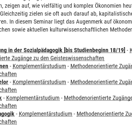
, zeigen auf, wie vielfältig und komplex Ökonomien heut
leichzeitig zielen sie oft auch darauf ab, kapitalistisch
ren. In diesem Seminar liegt das Augenmerk auf ökonomi
ischen sowie aktuellen kulturwissenschaftlichen Method
ung in der Sozialpädagogik [bis Studienbeginn 18/19]
-
ierte Zugänge zu den Geisteswissenschaften
rnen
-
Komplementärstudium
-
Methodenorientierte Zugä
chaften
elor
-
Komplementärstudium
-
Methodenorientierte Zugä
chaften
k
-
Komplementärstudium
-
Methodenorientierte Zugäng
chaften
agogik
-
Komplementärstudium
-
Methodenorientierte Z
chaften