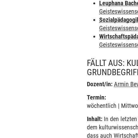
Leuphana Bach
Geisteswissens
Sozialpädagogi
Geisteswissens
Wirtschaftspäd
Geisteswissens
FÄLLT AUS: 
GRUNDBEGRIFF
Dozent/in:
Armin Be
Termin:
wöchentlich | Mittwoc
Inhalt:
In den letzten
dem kulturwissensch
dass auch Wirtschaft 