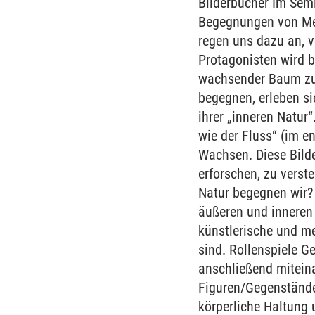
Bilderbücher Im Semin
Begegnungen von Men
regen uns dazu an, 
Protagonisten wird b
wachsender Baum zum
begegnen, erleben si
ihrer „inneren Natur
wie der Fluss“ (im en
Wachsen. Diese Bilde
erforschen, zu verst
Natur begegnen wir? 
äußeren und inneren 
künstlerische und m
sind. Rollenspiele G
anschließend miteina
Figuren/Gegenstände
körperliche Haltung u