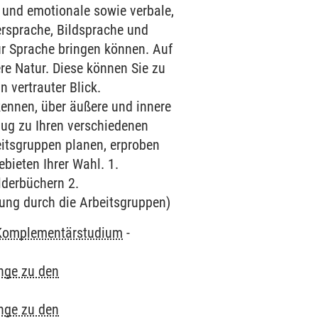
e und emotionale sowie verbale,
ersprache, Bildsprache und
ur Sprache bringen können. Auf
ere Natur. Diese können Sie zu
n vertrauter Blick.
kennen, über äußere und innere
zug zu Ihren verschiedenen
beitsgruppen planen, erproben
bieten Ihrer Wahl. 1.
lderbüchern 2.
tung durch die Arbeitsgruppen)
Komplementärstudium
-
nge zu den
nge zu den