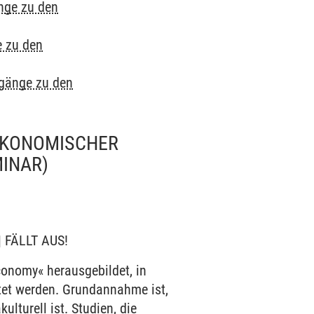
nge zu den
e zu den
ugänge zu den
 ÖKONOMISCHER
MINAR)
 | FÄLLT AUS!
conomy« herausgebildet, in
tet werden. Grundannahme ist,
lturell ist. Studien, die