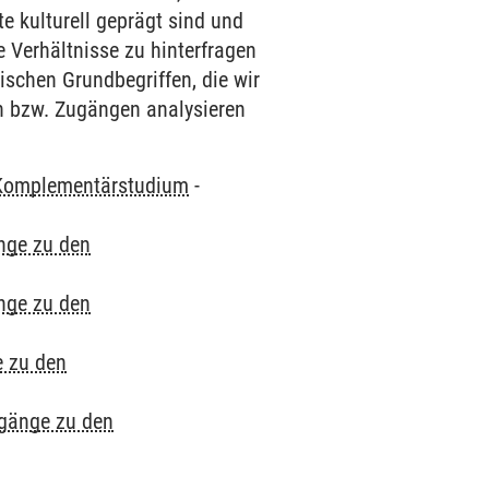
e kulturell geprägt sind und
e Verhältnisse zu hinterfragen
schen Grundbegriffen, die wir
en bzw. Zugängen analysieren
Komplementärstudium
-
nge zu den
nge zu den
e zu den
ugänge zu den