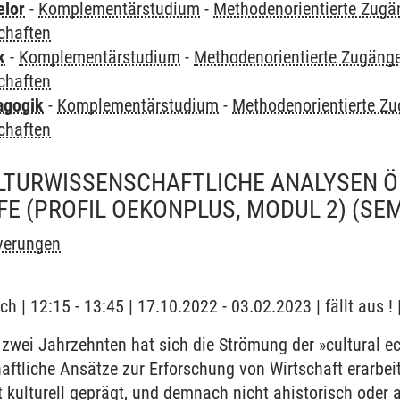
elor
-
Komplementärstudium
-
Methodenorientierte Zugä
chaften
k
-
Komplementärstudium
-
Methodenorientierte Zugäng
chaften
agogik
-
Komplementärstudium
-
Methodenorientierte Z
chaften
KULTURWISSENSCHAFTLICHE ANALYSEN
E (PROFIL OEKONPLUS, MODUL 2)
(SE
verungen
h | 12:15 - 13:45 | 17.10.2022 - 03.02.2023 | fällt aus !
 zwei Jahrzehnten hat sich die Strömung der »cultural e
aftliche Ansätze zur Erforschung von Wirtschaft erarbei
kulturell geprägt, und demnach nicht ahistorisch oder aku