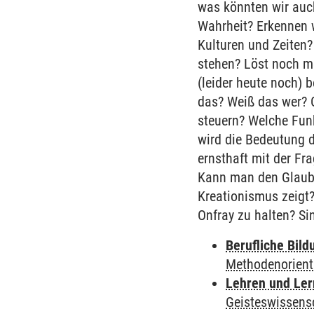
was könnten wir auc
Wahrheit? Erkennen w
Kulturen und Zeiten?
stehen? Löst noch me
(leider heute noch) 
das? Weiß das wer? G
steuern? Welche Fun
wird die Bedeutung d
ernsthaft mit der F
Kann man den Glaube
Kreationismus zeigt
Onfray zu halten? Si
Berufliche Bild
Methodenorient
Lehren und Le
Geisteswissens