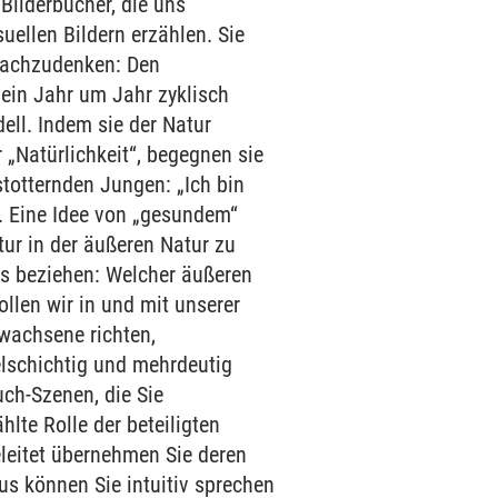
 Bilderbücher, die uns
ellen Bildern erzählen. Sie
nachzudenken: Den
 ein Jahr um Jahr zyklisch
ll. Indem sie der Natur
 „Natürlichkeit“, begegnen sie
stotternden Jungen: „Ich bin
hl. Eine Idee von „gesundem“
ur in der äußeren Natur zu
ns beziehen: Welcher äußeren
llen wir in und mit unserer
rwachsene richten,
elschichtig und mehrdeutig
ch-Szenen, die Sie
lte Rolle der beteiligten
eitet übernehmen Sie deren
aus können Sie intuitiv sprechen