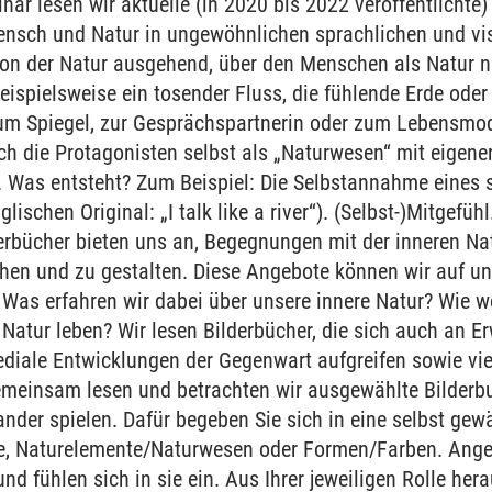
ar lesen wir aktuelle (in 2020 bis 2022 veröffentlichte)
sch und Natur in ungewöhnlichen sprachlichen und visu
von der Natur ausgehend, über den Menschen als Natur 
eispielsweise ein tosender Fluss, die fühlende Erde oder
 Spiegel, zur Gesprächspartnerin oder zum Lebensmode
ch die Protagonisten selbst als „Naturwesen“ mit eigener
“. Was entsteht? Zum Beispiel: Die Selbstannahme eines 
glischen Original: „I talk like a river“). (Selbst-)Mitgefü
rbücher bieten uns an, Begegnungen mit der inneren Nat
ehen und zu gestalten. Diese Angebote können wir auf u
Was erfahren wir dabei über unsere innere Natur? Wie wo
Natur leben? Wir lesen Bilderbücher, die sich auch an E
ediale Entwicklungen der Gegenwart aufgreifen sowie vi
emeinsam lesen und betrachten wir ausgewählte Bilderbu
nder spielen. Dafür begeben Sie sich in eine selbst gewäh
, Naturelemente/Naturwesen oder Formen/Farben. Angel
nd fühlen sich in sie ein. Aus Ihrer jeweiligen Rolle her