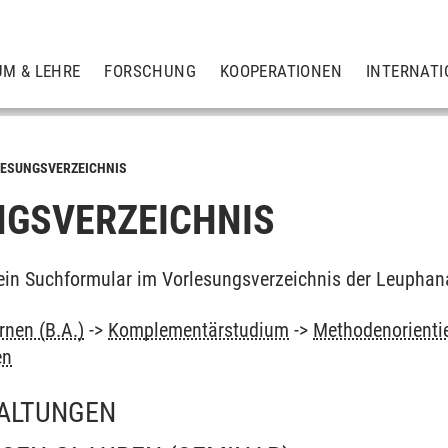
UM & LEHRE
FORSCHUNG
KOOPERATIONEN
INTERNATI
ESUNGSVERZEICHNIS
GSVERZEICHNIS
ein Suchformular im Vorlesungsverzeichnis der Leuphan
rnen (B.A.)
->
Komplementärstudium
->
Methodenorienti
en
ALTUNGEN