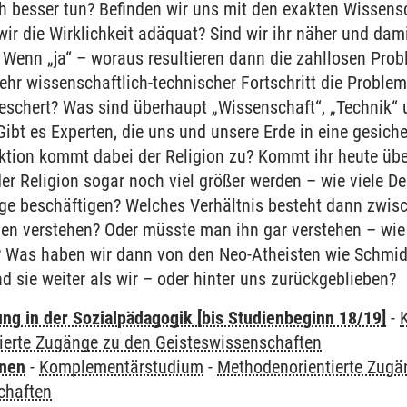
h besser tun? Befinden wir uns mit den exakten Wissen
ir die Wirklichkeit adäquat? Sind wir ihr näher und dami
 Wenn „ja“ – woraus resultieren dann die zahllosen Prob
hr wissenschaftlich-technischer Fortschritt die Probleme
beschert? Was sind überhaupt „Wissenschaft“, „Technik“ 
ibt es Experten, die uns und unsere Erde in eine gesich
ktion kommt dabei der Religion zu? Kommt ihr heute üb
er Religion sogar noch viel größer werden – wie viele D
rage beschäftigen? Welches Verhältnis besteht dann zwi
n verstehen? Oder müsste man ihn gar verstehen – wie 
? Was haben wir dann von den Neo-Atheisten wie Schmi
nd sie weiter als wir – oder hinter uns zurückgeblieben?
ung in der Sozialpädagogik [bis Studienbeginn 18/19]
-
ierte Zugänge zu den Geisteswissenschaften
rnen
-
Komplementärstudium
-
Methodenorientierte Zugä
chaften