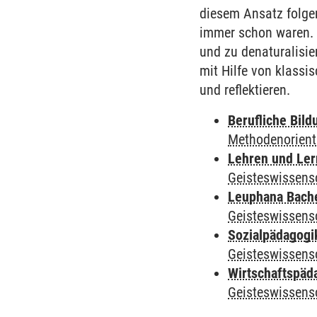
diesem Ansatz folgen
immer schon waren. G
und zu denaturalisie
mit Hilfe von klass
und reflektieren.
Berufliche Bild
Methodenorient
Lehren und Le
Geisteswissens
Leuphana Bach
Geisteswissens
Sozialpädagogi
Geisteswissens
Wirtschaftspäd
Geisteswissens