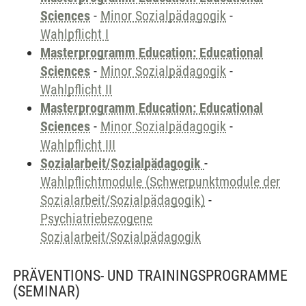
Sciences
-
Minor Sozialpädagogik
-
Wahlpflicht I
Masterprogramm Education: Educational
Sciences
-
Minor Sozialpädagogik
-
Wahlpflicht II
Masterprogramm Education: Educational
Sciences
-
Minor Sozialpädagogik
-
Wahlpflicht III
Sozialarbeit/Sozialpädagogik
-
Wahlpflichtmodule (Schwerpunktmodule der
Sozialarbeit/Sozialpädagogik)
-
Psychiatriebezogene
Sozialarbeit/Sozialpädagogik
PRÄVENTIONS- UND TRAININGSPROGRAMME
(SEMINAR)