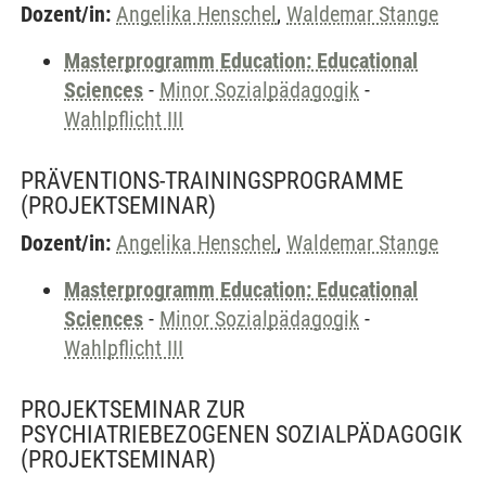
Dozent/in:
Angelika Henschel
,
Waldemar Stange
Masterprogramm Education: Educational
Sciences
-
Minor Sozialpädagogik
-
Wahlpflicht III
PRÄVENTIONS-TRAININGSPROGRAMME
(PROJEKTSEMINAR)
Dozent/in:
Angelika Henschel
,
Waldemar Stange
Masterprogramm Education: Educational
Sciences
-
Minor Sozialpädagogik
-
Wahlpflicht III
PROJEKTSEMINAR ZUR
PSYCHIATRIEBEZOGENEN SOZIALPÄDAGOGIK
(PROJEKTSEMINAR)