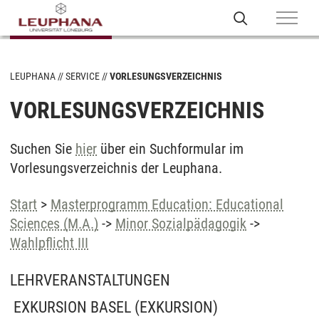
LEUPHANA
SERVICE
VORLESUNGSVERZEICHNIS
VORLESUNGSVERZEICHNIS
Suchen Sie
hier
über ein Suchformular im
Vorlesungsverzeichnis der Leuphana.
Start
>
Masterprogramm Education: Educational
Sciences (M.A.)
->
Minor Sozialpädagogik
->
Wahlpflicht III
LEHRVERANSTALTUNGEN
EXKURSION BASEL
(EXKURSION)