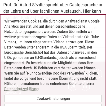
Prof. Dr. Astrid Séville spricht über Gastgespräche in
der Lehre und über fachlichen Austausch. Hier kann
man den Podcast anhören:
Wir verwenden Cookies, die durch den Analysedienst Google
Analytics gesetzt und auf denen personenbezogene
https://podcast.leuphana.de/gastgespraeche-in-der-
Nutzerdaten gespeichert werden. Zudem übermitteln wir
lehre-und-zum-fachlichen-austausch/
weitere personenbezogene Daten an Videodienste (YouTube,
Vimeo), um Ihnen eingebettete Videos anzuzeigen. Diese
Daten werden unter anderem in die USA übermittelt. Der
Europäische Gerichtshof hat das Datenschutzniveau in den
lau
/
04.09.2025
USA, gemessen an EU-Standards, jedoch als unzureichend
eingeschätzt. Es besteht auch die Möglichkeit, dass Ihre
Daten dann durch US-Behörden verarbeitet werden können.
KONTAKT
Wenn Sie auf "Nur notwendige Cookies verwenden" klicken,
findet die vorgehend beschriebene Übermittlung nicht statt.
LEUPHANA ALS ARBEITGEBER
Nähere Informationen hierzu entnehmen Sie bitte unserer
INTRANET
Datenschutzerklärung
.
IMPRESSUM
Cookie-Einstellungen
DATENSCHUTZ