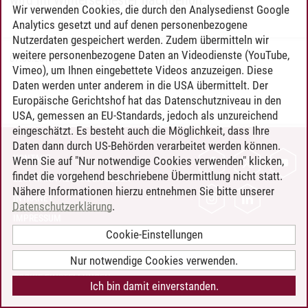
wird im Wintersemester nachgeholt.
Wir verwenden Cookies, die durch den Analysedienst Google
Analytics gesetzt und auf denen personenbezogene
Nutzerdaten gespeichert werden. Zudem übermitteln wir
weitere personenbezogene Daten an Videodienste (YouTube,
07.06.2016
Vimeo), um Ihnen eingebettete Videos anzuzeigen. Diese
Daten werden unter anderem in die USA übermittelt. Der
Europäische Gerichtshof hat das Datenschutzniveau in den
USA, gemessen an EU-Standards, jedoch als unzureichend
eingeschätzt. Es besteht auch die Möglichkeit, dass Ihre
Daten dann durch US-Behörden verarbeitet werden können.
KONTAKT
Wenn Sie auf "Nur notwendige Cookies verwenden" klicken,
findet die vorgehend beschriebene Übermittlung nicht statt.
LEUPHANA ALS ARBEITGEBER
Nähere Informationen hierzu entnehmen Sie bitte unserer
INTRANET
Datenschutzerklärung
.
IMPRESSUM
Cookie-Einstellungen
DATENSCHUTZ
BARRIEREFREIHEIT
Nur notwendige Cookies verwenden.
COOKIE-EINSTELLUNGEN
Ich bin damit einverstanden.